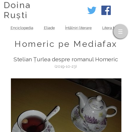
Doina
Ruști
Enciclopedia
Eliade
Întâlniri literare
Litera MOV
Homeric pe Mediafax
Stelian Țurlea despre romanul Homeric
(2019-10-23)