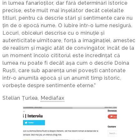
în lumea fanarioților, dar fără determinări istorice
precise, este mult mai înșelător decât celelalte
titluri, pentru că descrie stări și sentimente care nu
țin de o epocă nume. O iubire într-o lume nesigură.
Locuri, obiceiuri descrise cu o minuție și
autenticitate uimitoare, forță a imaginației, amestec
de realism și magic atât de convingător, încât de la
un moment încolo cititorul este încredințat că
lumea nu poate fi decât așa cum o descrie Doina
Ruști, care sub aparența unei povești cantonate
într-o anumită epocă și un anumit timp istoric,
vorbește despre sentimente eterne.”
Stelian Țurlea,
Mediafax