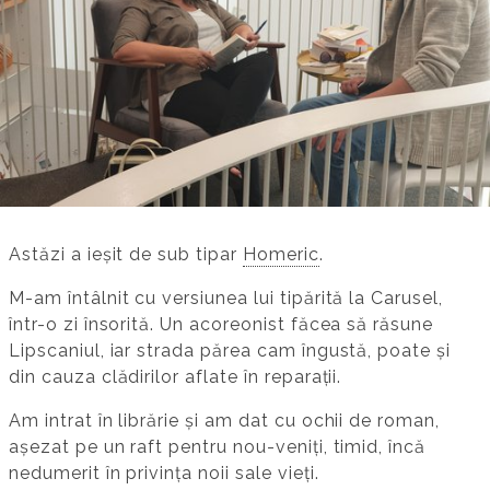
Astăzi a ieșit de sub tipar
Homeric
.
M-am întâlnit cu versiunea lui tipărită la Carusel,
într-o zi însorită. Un acoreonist făcea să răsune
Lipscaniul, iar strada părea cam îngustă, poate și
din cauza clădirilor aflate în reparații.
Am intrat în librărie și am dat cu ochii de roman,
așezat pe un raft pentru nou-veniți, timid, încă
nedumerit în privința noii sale vieți.