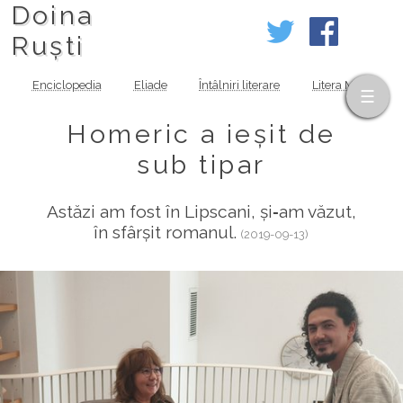
Doina
Ruști
Enciclopedia
Eliade
Întâlniri literare
Litera MOV
Homeric a ieșit de
sub tipar
Astăzi am fost în Lipscani, și‑am văzut,
în sfârșit romanul.
(2019-09-13)