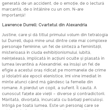
generată de un accident, de o emoție, de o lectură
marcantă, de o întâlnire cu un om. N-are
importanță!
Lawrence Durrell: Cvartetul din Alexandria
Justine, care și dă titlul primului volum din tetralogia
lui Durrell, după mine unul dintre cele mai complexe
personaje feminine, un fel de sinteză a feminității,
misterioasă în ciuda exhibiționismului, iubită,
neînțeleasă, implicată în acțiuni oculte și plasată în
lumea levantină a Alexandriei, ea însăși un fel de
efigie a acestui oraș ridicat pe mormanele de crime
și idolatrii ale epocii elenistice, îmi vine imediat în
minte atunci când mă gândesc la femeile din
romane. A pierdut un copil, a suferit. Îl caută. A
cunoscut fațete ale vieții – diverse și contradictorii.
Măritată, divorțată, încurcată cu bărbați periculoși.
Intrigă pe toată lumea. Este un personaj care se