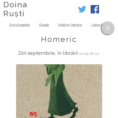
Doina
Ruști
Enciclopedia
Eliade
Întâlniri literare
Litera MOV
Homeric
Din septembrie, în librării
(2019-08-12)