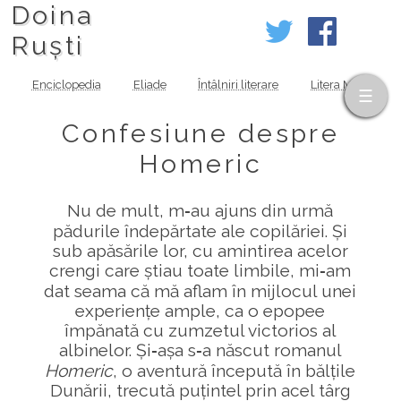
Doina
Ruști
Enciclopedia
Eliade
Întâlniri literare
Litera MOV
Confesiune despre
Homeric
Nu de mult, m‑au ajuns din urmă
pădurile îndepărtate ale copilăriei. Și
sub apăsările lor, cu amintirea acelor
crengi care știau toate limbile, mi‑am
dat seama că mă aflam în mijlocul unei
experiențe ample, ca o epopee
împănată cu zumzetul victorios al
albinelor. Și‑așa s‑a născut romanul
Homeric
, o aventură începută în bălțile
Dunării, trecută puțintel prin acel târg