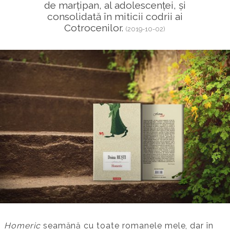
de marțipan, al adolescenței, și
consolidată în miticii codrii ai
Cotrocenilor.
(2019-10-02)
Homeric
seamănă cu toate romanele mele, dar în