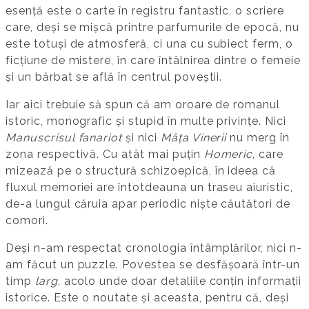
esență este o carte în registru fantastic, o scri­ere
care, deși se mișcă printre parfumurile de epocă, nu
este totuși de atmosferă, ci una cu subiect ferm, o
ficțiune de mistere, în care întâlnirea dintre o femeie
și un bărbat se află în centrul poveștii.
Iar aici trebuie să spun că am oroa­re de romanul
istoric, monografic și stupid în multe privințe. Nici
Manuscrisul fanariot
și nici
Mâța Vinerii
nu merg în
zona respectivă. Cu atât mai puțin
Homeric
, care
mizează pe o structură schizoepică, în ideea că
fluxul memoriei are întotdeauna un traseu aiuristic,
de-a lungul căruia apar periodic niște căutători de
comori.
Deși n-am respectat cronologia întâmplărilor, nici n-
am făcut un puzzle. Povestea se desfă­șoară într-un
timp
larg
, acolo unde doar detaliile conțin infor­mații
istorice. Este o noutate și aceasta, pentru că, deși