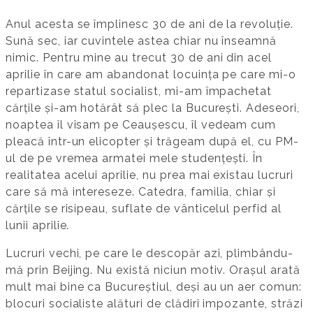
Anul acesta se împlinesc 30 de ani de la revoluție.
Sună sec, iar cuvintele astea chiar nu înseamnă
nimic. Pentru mine au trecut 30 de ani din acel
aprilie în care am abandonat locuința pe care mi-o
repartizase statul socialist, mi-am împachetat
cărțile și-am hotărât să plec la București. Adeseori,
noaptea îl visam pe Ceaușescu, îl vedeam cum
pleacă într-un elicopter și trăgeam după el, cu PM-
ul de pe vremea armatei mele studențești. În
realitatea acelui aprilie, nu prea mai existau lucruri
care să mă intereseze. Catedra, familia, chiar și
cărțile se risipeau, suflate de vânticelul perfid al
lunii aprilie.
Lucruri vechi, pe care le descopăr azi, plimbându-
mă prin Beijing. Nu există niciun motiv. Orașul arată
mult mai bine ca Bucureștiul, deși au un aer comun:
blocuri socialiste alături de clădiri impozante, străzi