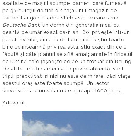
asaltate de mașini scumpe, oameni care fumează
pe gărdulețul de fier, din fața unui magazin de
cartier. Lângă o clădire sticloasă, pe care scrie
Deutsche Bank
, un domn din generația mea, cu
geantă pe umăr, exact ca-n anii 80, privește într-un
punct invizibil, dincolo de lume, iar eu știu foarte
bine ce înseamnă privirea asta, știu exact din ce e
făcută și câte planuri se află amalgamate în firicelul
de lumină care țâșnește de pe un trotuar din Beijing.
De altfel, mulți oameni au o privire absentă, sunt
triști, preocupați și nici nu este de mirare, căci viața
acestui oraș este foarte scumpă. Un lector
universitar are un salariu de aproape 1000
more
Adevărul