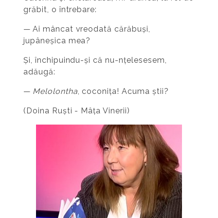
grăbit, o întrebare:
— Ai mâncat vreodată cărăbuși,
jupâneșica mea?
Și, închipuindu-și că nu-nțelesesem,
adăugă:
—
Melolontha
, coconița! Acuma știi?
(Doina Ruști - Mâța Vinerii)