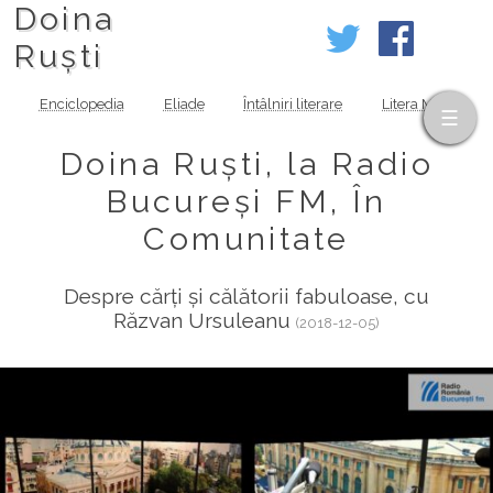
Doina
Ruști
Enciclopedia
Eliade
Întâlniri literare
Litera MOV
Doina Ruști, la Radio
Bucureși FM, În
Comunitate
Despre cărți și călătorii fabuloase, cu
Răzvan Ursuleanu
(2018-12-05)