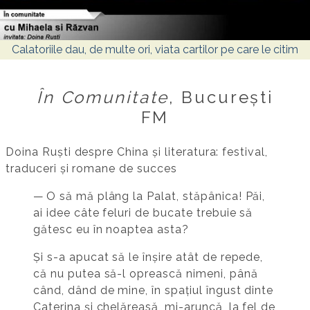
Calatoriile dau, de multe ori, viata cartilor pe care le citim
În Comunitate
, București
FM
Doina Ruști despre China și literatura: festival,
traduceri și romane de succes
— O să mă plâng la Palat, stăpânica! Păi,
ai idee câte feluri de bucate trebuie să
gătesc eu în noaptea asta?
Și s-a apucat să le înșire atât de repede,
că nu putea să-l oprească nimeni, până
când, dând de mine, în spațiul îngust dinte
Caterina și chelăreasă, mi-aruncă, la fel de