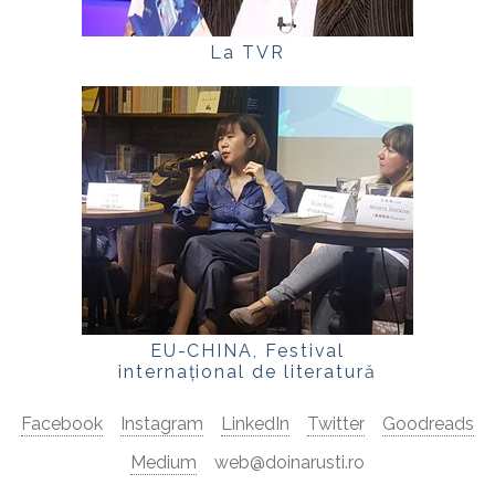
La TVR
EU-CHINA, Festival
internațional de literatură
Facebook
Instagram
LinkedIn
Twitter
Goodreads
Medium
web@doinarusti.ro