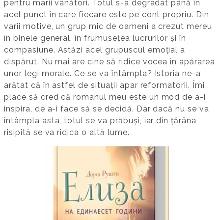
pentru marii vânători. Totul s-a degradat până în
acel punct în care fiecare este pe cont propriu. Din
varii motive, un grup mic de oameni a crezut mereu
în binele general, în frumusețea lucrurilor și în
compasiune. Astăzi acel grupuscul emoțial a
dispărut. Nu mai are cine să ridice vocea în apărarea
unor legi morale. Ce se va întâmpla? Istoria ne-a
arătat că în astfel de situații apar reformatorii. Îmi
place să cred că romanul meu este un mod de a-i
inspira, de a-i face să se decidă. Dar dacă nu se va
întâmpla asta, totul se va prăbuși, iar din țărâna
risipită se va ridica o altă lume.