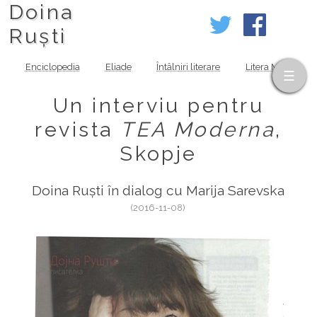
Doina
Ruști
Enciclopedia
Eliade
Întâlniri literare
Litera MOV
Un interviu pentru
revista
TEA Moderna
,
Skopje
Doina Ruști în dialog cu Marija Sarevska
(2016-11-08)