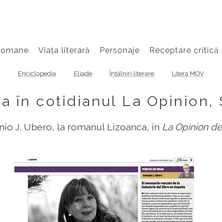
Romane
Viața literară
Personaje
Receptare critică
Enciclopedia
Eliade
Întâlniri literare
Litera MOV
a în cotidianul La Opinion,
nio J. Ubero, la romanul Lizoanca, in
La Opinion de