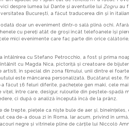
vici despre lumea lui Dante și aventurile lui
Zogru
au f
versitatea București, a făcut traducerea din și în italia
ciodată doar un eveniment dintr-o sală plină ochi. Afară
ghenele cu pereți atât de groși încât telefoanele își pi
acele mici evenimente care fac parte din orice călători
a întâlnirea cu Stefano Petrocchio, a fost și prima no
m întâlnit cu Magda Nica, pictoriță și creatoare de bijut
artisti, în special din zona filmului, unii dintre ei foa
utului este mâncarea personalizată. Bucătarul este, fireș
a făcut 16 feluri diferite, pachețele gen maki, cele ma
ițel, între care, desigur, rulourile din peștele-spadă 
edere, ci după o analiză începută încă de la prânz.
pte de trepte, piețele ca niște bule de aer și, bineînțele
ut cea de-a doua zi în Roma. Iar acum, privind în urmă,
acouri negre și vitrinele pline de cărțile lui Niccolò Am