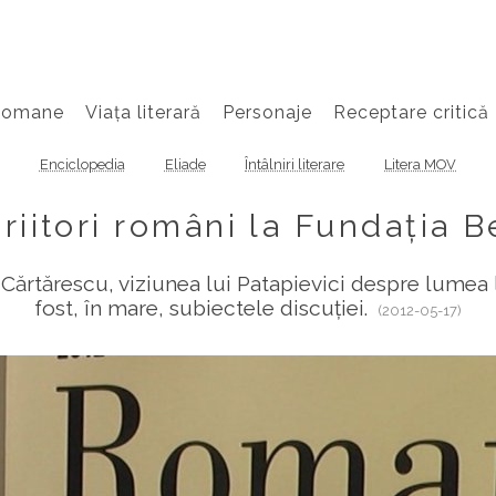
Romane
Viața literară
Personaje
Receptare critică
Enciclopedia
Eliade
Întâlniri literare
Litera MOV
criitori români la Fundația B
 Cărtărescu, viziunea lui Patapievici despre lumea l
fost, în mare, subiectele discuției.
(2012-05-17)