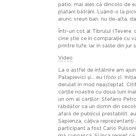
patio, mai ales că dincolo de ea
platani bătrâni. Luând-o la pic
arunc vreun ban, nu de-alta, da
Într-un cot al Tibrului (Tevere,
cine știe ce în comparație cu valo
printre tufe, iar în sălile din jur
Video
La o astfel de întâlnire am ajun
Patapievici și... eu (
foto 1
). Ini
derulat în mod neașteptat. Citit
cărțile noastre cu două luni în
un om al cărților: Stefano Petr
răbdător ca un domn din secolul
afară de publicul prestabilit, a
Sapienza, câțiva reprezentanți
participant a fost Carlo Pulsoni
mă cunoască. Și încă regret că 