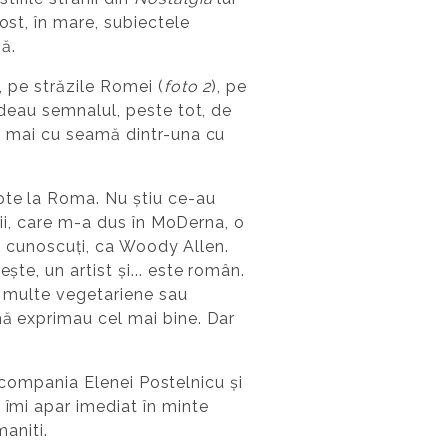
ost, în mare, subiectele
nă.
, pe străzile Romei (
foto 2
), pe
erdeau semnalul, peste tot, de
e, mai cu seamă dintr-una cu
apte la Roma. Nu știu ce-au
erii, care m-a dus în MoDerna, o
rte cunoscuți, ca Woody Allen.
te, un artist și... este român.
i multe vegetariene sau
mă exprimau cel mai bine. Dar
s, compania Elenei Postelnicu și
 îmi apar imediat în minte
maniti.