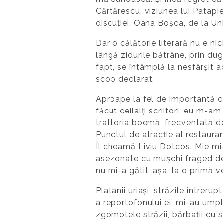
Cărtărescu, viziunea lui Patapie
discuției. Oana Boșca, de la Uni
Dar o călătorie literară nu e ni
lângă zidurile bătrâne, prin du
fapt, se întâmplă la nesfârșit 
scop declarat.
Aproape la fel de importantă c
făcut ceilalți scriitori, eu m-a
trattoria boemă, frecventată de 
Punctul de atracție al restauran
Îl cheamă Liviu Dotcos. Mie mi-
asezonate cu mușchi fraged de v
nu mi-a gătit, așa, la o primă v
Platanii uriași, străzile întreru
a reportofonului ei, mi-au umpl
zgomotele străzii, bărbații cu s