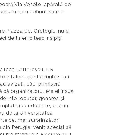
coboară Via Veneto, apărată de
i, unde m-am abținut să mai
pre Piazza del Orologio, nu e
i de tineri citesc, risipiți
: Mircea Cărtărescu, HR
e întâlniri, dar lucrurile s-au
au avizați, căci primiseră
ă că organizatorul era el însuși
de interlocutor, generos și
mplut și coridoarele, căci în
nți de la Universitatea
rte cel mai surprinzător
 din Perugia, venit special să
irile stranii din
Nostalgia
lui