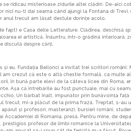
 se ridicau misterioase zidurile altei clădiri. De-aici 
ior nici nu-ti dai seama când ajungi la Fontana di Trev
r anul trecut am lăsat destule dorințe acolo.
 de fapt) e Casa delle Letterature. Clădirea, deschisă s
area ei artistică. Înăuntru, într-o grădină interioară, zec
 se discută despre cărți.
s și eu. Fundația Bellonci a invitat trei scriitori români
țial am crezut că este o altă chestie formală, ca multe alt
orii, în bună parte elevi de la câteva licee din Roma, er
ainte. Așa că întrebările au fost punctuale, mai cu seam
occhio. Un bărbat înalt, impunător prin bunăvoința față 
 trecut, mi-a plăcut de la prima frază. Treptat, s-au u
u apărut și profesori, masteranzi, bursieri români, stude
 ai Accademiei di Romania, presă. Pentru mine, de depa
, prestigios profesor de limbi romanice la Universitatea
n-am apucat să-i spun cât de fericită m-a făcut. Povest