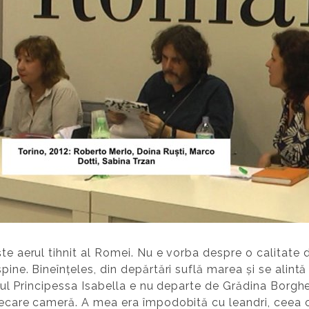
te aerul tihnit al Romei. Nu e vorba despre o calitate d
pine. Bineînțeles, din depărtări suflă marea și se alintă 
telul Principessa Isabella e nu departe de Grădina Borghe
fiecare cameră. A mea era împodobită cu leandri, ceea