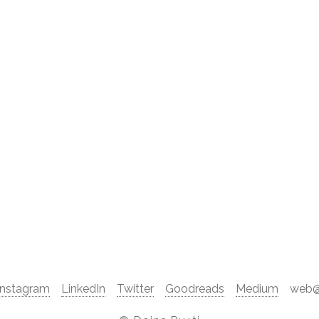
Instagram
LinkedIn
Twitter
Goodreads
Medium
web@d