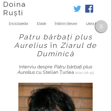
Doina
Ruști
Enciclopedia
Eliade
Întâlniri literare
Litera MOV
Patru bărbați plus
Aurelius
în
Ziarul de
Duminică
Interviu despre
Patru bărbați plus
Aurelius
cu Stelian Țurlea
(2011-06-15)