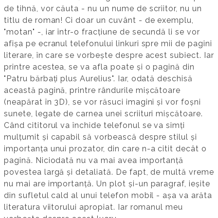
de tihnă, vor căuta - nu un nume de scriitor, nu un
titlu de roman! Ci doar un cuvânt - de exemplu,
"motan" -, iar într-o fracțiune de secundă li se vor
afișa pe ecranul telefonului linkuri spre mii de pagini
literare, în care se vorbește despre acest subiect. Iar
printre acestea, se va afla poate și o pagină din
"Patru bărbați plus Aurelius". Iar, odată deschisă
această pagină, printre rândurile mișcătoare
(neapărat în 3D), se vor răsuci imagini și vor foșni
sunete, legate de carnea unei scriituri mișcătoare.
Când cititorul va închide telefonul se va simți
mulțumit și capabil să vorbească despre stilul și
importanța unui prozator, din care n-a citit decât o
pagină. Niciodată nu va mai avea importanță
povestea largă și detaliată. De fapt, de multă vreme
nu mai are importanță. Un plot și-un paragraf, ieșite
din sufletul cald al unui telefon mobil - așa va arăta
literatura viitorului apropiat. Iar romanul meu