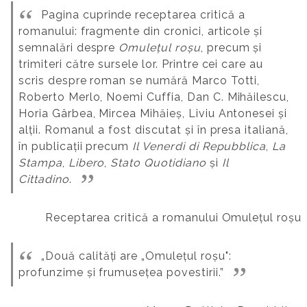
Pagina cuprinde receptarea critică a
romanului: fragmente din cronici, articole și
semnalări despre
Omulețul roșu
, precum și
trimiteri către sursele lor. Printre cei care au
scris despre roman se numără Marco Totti,
Roberto Merlo, Noemi Cuffia, Dan C. Mihăilescu,
Horia Gârbea, Mircea Mihăieș, Liviu Antonesei și
alții. Romanul a fost discutat și în presa italiană,
în publicații precum
Il Venerdì di Repubblica
,
La
Stampa
,
Libero
,
Stato Quotidiano
și
Il
Cittadino
.
Receptarea critică a romanului Omulețul roșu
„Două calități are „Omulețul roșu":
profunzime și frumusețea povestirii.”