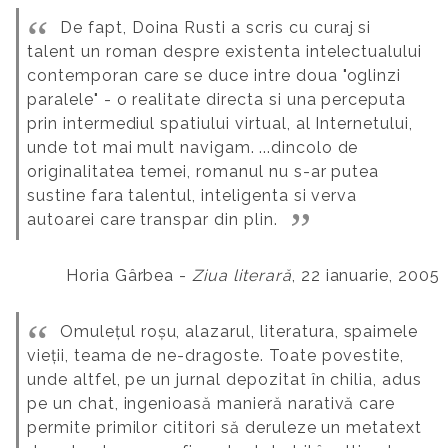
De fapt, Doina Rusti a scris cu curaj si
talent un roman despre existenta intelectualului
contemporan care se duce intre doua "oglinzi
paralele" - o realitate directa si una perceputa
prin intermediul spatiului virtual, al Internetului,
unde tot mai mult navigam.
...dincolo de
originalitatea temei, romanul nu s-ar putea
sustine fara talentul, inteligenta si verva
autoarei care transpar din plin.
Horia Gârbea -
Ziua literară
, 22 ianuarie, 2005
Omulețul roșu, alazarul, literatura, spaimele
vieții, teama de ne-dragoste. Toate povestite,
unde altfel, pe un jurnal depozitat în chilia, adus
pe un chat, ingenioasă manieră narativă care
permite primilor cititori să deruleze un metatext