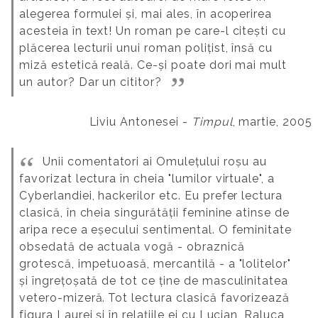
alegerea formulei și, mai ales, în acoperirea
acesteia în text! Un roman pe care-l citești cu
plăcerea lecturii unui roman polițist, însă cu
miză estetică reală. Ce-și poate dori mai mult
un autor? Dar un cititor?
Liviu Antonesei -
Timpul
, martie, 2005
Unii comentatori ai Omulețului roșu au
favorizat lectura în cheia "lumilor virtuale", a
Cyberlandiei, hackerilor etc. Eu prefer lectura
clasică, în cheia singurătății feminine atinse de
aripa rece a eșecului sentimental. O feminitate
obsedată de actuala vogă - obraznică
grotescă, impetuoasă, mercantilă - a "lolitelor"
și îngrețoșată de tot ce ține de masculinitatea
vetero-mizeră.
Tot lectura clasică favorizează
figura Laurei și în relațiile ei cu Lucian, Raluca,