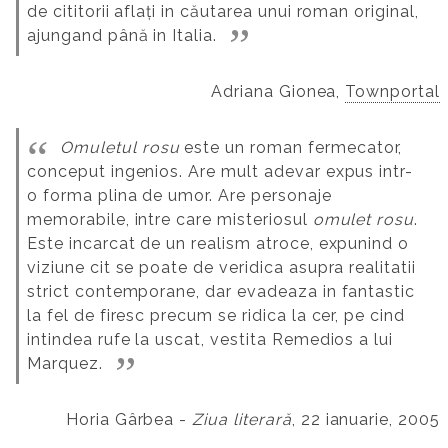
de cititorii aflați in căutarea unui roman original,
ajungand până in Italia.
Adriana Gionea,
Townportal
Omuletul rosu
este un roman fermecator,
conceput ingenios. Are mult adevar expus intr-
o forma plina de umor. Are personaje
memorabile, intre care misteriosul
omulet rosu
.
Este incarcat de un realism atroce, expunind o
viziune cit se poate de veridica asupra realitatii
strict contemporane, dar evadeaza in fantastic
la fel de firesc precum se ridica la cer, pe cind
intindea rufe la uscat, vestita Remedios a lui
Marquez.
Horia Gârbea -
Ziua literară
, 22 ianuarie, 2005