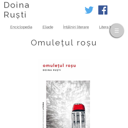
Doina
Ruști
Enciclopedia
Eliade
Întâlniri literare
Litera MOV
Omulețul roșu