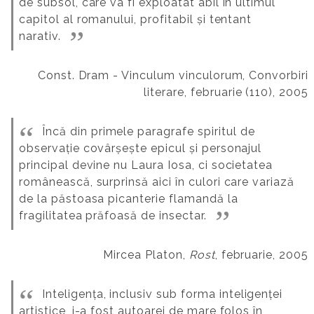
de subsol, care va fi exploatat abil în ultimul
capitol al romanului, profitabil și tentant
narativ.
Const. Dram - Vinculum vinculorum, Convorbiri
literare, februarie (110), 2005
Încă din primele paragrafe spiritul de
observație covârșește epicul și personajul
principal devine nu Laura Iosa, ci societatea
românească, surprinsă aici în culori care variază
de la păstoasa picanterie flamandă la
fragilitatea prăfoasă de insectar.
Mircea Platon,
Rost
, februarie, 2005
Inteligența, inclusiv sub forma inteligenței
artistice, i-a fost autoarei de mare folos în