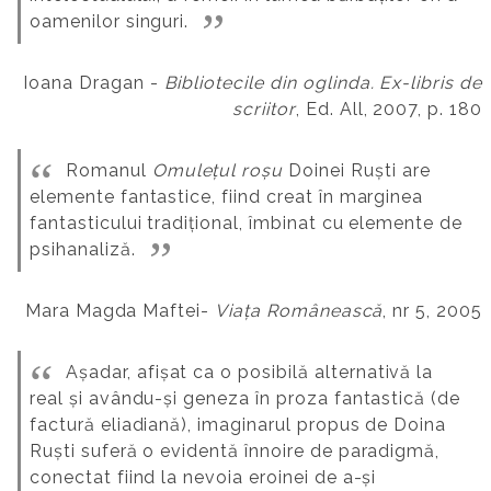
oamenilor singuri.
Ioana Dragan -
Bibliotecile din oglinda. Ex-libris de
scriitor
, Ed. All, 2007, p. 180
Romanul
Omulețul roșu
Doinei Ruști are
elemente fantastice, fiind creat în marginea
fantasticului tradițional, îmbinat cu elemente de
psihanaliză.
Mara Magda Maftei-
Viața Românească
, nr 5, 2005
Așadar, afișat ca o posibilă alternativă la
real și avându-și geneza în proza fantastică (de
factură eliadiană), imaginarul propus de Doina
Ruști suferă o evidentă înnoire de paradigmă,
conectat fiind la nevoia eroinei de a-și