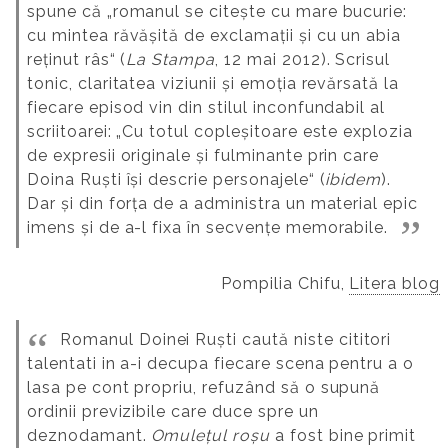
spune că „romanul se citește cu mare bucurie:
cu mintea răvășită de exclamații și cu un abia
reținut râs“ (
La Stampa
, 12 mai 2012). Scrisul
tonic, claritatea viziunii și emoția revărsată la
fiecare episod vin din stilul inconfundabil al
scriitoarei: „Cu totul copleșitoare este explozia
de expresii originale și fulminante prin care
Doina Ruști își descrie personajele“ (
ibidem
).
Dar și din forța de a administra un material epic
imens și de a-l fixa în secvențe memorabile.
Pompilia Chifu,
Litera blog
Romanul Doinei Ruști caută niste cititori
talentati in a-i decupa fiecare scena pentru a o
lasa pe cont propriu, refuzând să o supună
ordinii previzibile care duce spre un
deznodamant.
Omulețul roșu
a fost bine primit