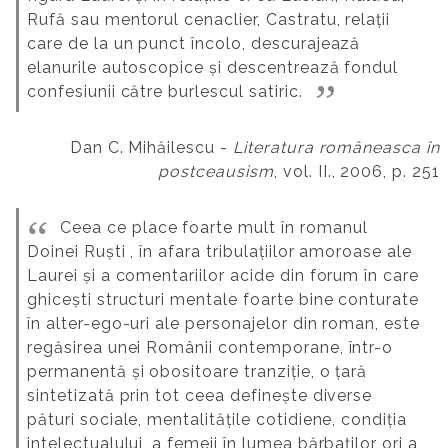
Rufă sau mentorul cenaclier, Castratu, relații
care de la un punct încolo, descurajează
elanurile autoscopice și descentrează fondul
confesiunii către burlescul satiric.
Dan C. Mihăilescu -
Literatura româneasca în
postceausism
, vol. II., 2006, p. 251
Ceea ce place foarte mult în romanul
Doinei Ruști , în afara tribulațiilor amoroase ale
Laurei și a comentariilor acide din forum în care
ghicești structuri mentale foarte bine conturate
în alter-ego-uri ale personajelor din roman, este
regăsirea unei Românii contemporane, într-o
permanentă și obositoare tranziție, o țară
sintetizată prin tot ceea definește diverse
pături sociale, mentalitățile cotidiene, condiția
intelectualului, a femeii în lumea bărbaților ori a