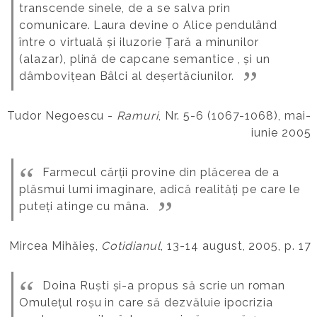
transcende sinele, de a se salva prin
comunicare.
Laura devine o Alice pendulând
între o virtuală și iluzorie Țară a minunilor
(alazar), plină de capcane semantice , și un
dâmbovițean Bâlci al deșertăciunilor.
Tudor Negoescu -
Ramuri
, Nr. 5-6 (1067-1068), mai-
iunie 2005
Farmecul cărții provine din plăcerea de a
plăsmui lumi imaginare, adică realități pe care le
puteți atinge cu mâna.
Mircea Mihăieș,
Cotidianul
, 13-14 august, 2005, p. 17
Doina Ruști și-a propus să scrie un roman
Omulețul roșu in care să dezvăluie ipocrizia