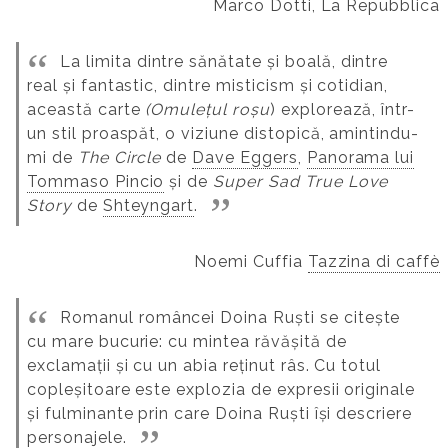
Marco Dotti, La Repubblica
La limita dintre sănătate și boală, dintre
real și fantastic, dintre misticism și cotidian,
această carte
(Omulețul roșu
) explorează, într-
un stil proaspăt, o viziune distopică, amintindu-
mi de
The Circle
de
Dave Eggers
,
Panorama lui
Tommaso Pincio
și de
Super Sad True Love
Story
de
Shteyngart
.
Noemi Cuffia
Tazzina di caffè
Romanul româncei Doina Ruști se citește
cu mare bucurie: cu mintea răvășită de
exclamații și cu un abia reținut râs. Cu totul
copleșitoare este explozia de expresii originale
și fulminante prin care Doina Ruști își descriere
personajele.