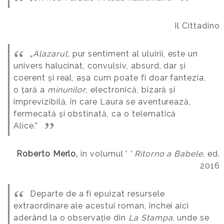
Il Cittadino
„
Alazarul,
pur sentiment al uluirii, este un
univers halucinat, convulsiv, absurd, dar și
coerent și real, așa cum poate fi doar fantezia,
o țară a
minunilor
, electronică, bizară și
imprevizibilă, în care Laura se aventurează,
fermecată și obstinată, ca o telematică
Alice.”
Roberto Merlo,
în volumul
* *
Ritorno a Babele
, ed.
2016
Departe de a fi epuizat resursele
extraordinare ale acestui roman, închei aici
aderând la o observație din
La Stampa
, unde se