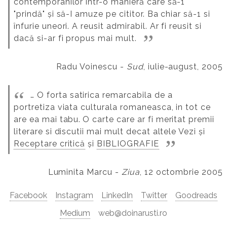
contemporanilor într-o manieră care să-1
"prindă" și să-I amuze pe cititor. Ba chiar să-1 si
înfurie uneori. A reusit admirabil. Ar fi reusit si
dacă si-ar fi propus mai mult.
Radu Voinescu -
Sud
, iulie-august, 2005
… O forta satirica remarcabila de a
portretiza viata culturala romaneasca, in tot ce
are ea mai tabu.
O carte care ar fi meritat premii
literare si discutii mai mult decat altele
Vezi și
Receptare critică
și
BIBLIOGRAFIE
Luminita Marcu -
Ziua
, 12 octombrie 2005
Facebook
Instagram
LinkedIn
Twitter
Goodreads
Medium
web@doinarusti.ro