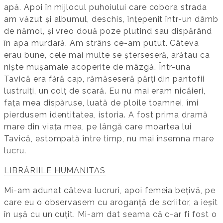
apă. Apoi în mijlocul puhoiului care cobora strada
am văzut și albumul, deschis, înțepenit într-un dâmb
de nămol, și vreo două poze plutind sau dispărând
în apa murdară. Am strâns ce-am putut. Câteva
erau bune, cele mai multe se șterseseră, arătau ca
niște mușamale acoperite de mâzgă. Într-una
Tavică era fără cap, rămăseseră părți din pantofii
lustruiți, un colț de scară. Eu nu mai eram nicăieri,
fața mea dispăruse, luată de ploile toamnei, îmi
pierdusem identitatea, istoria. A fost prima dramă
mare din viața mea, pe lângă care moartea lui
Tavică, estompată între timp, nu mai însemna mare
lucru.
LIBRĂRIILE HUMANITAS
Mi-am adunat câteva lucruri, apoi femeia bețivă, pe
care eu o observasem cu aroganță de scriitor, a ieșit
în ușă cu un cuțit. Mi-am dat seama că c-ar fi fost o