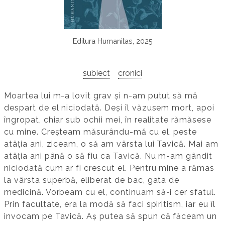
Editura Humanitas, 2025
subiect
cronici
Moartea lui m-a lovit grav și n-am putut să mă
despart de el niciodată. Deși îl văzusem mort, apoi
îngropat, chiar sub ochii mei, în realitate rămăsese
cu mine. Creșteam măsurându-mă cu el, peste
atâția ani, ziceam, o să am vârsta lui Tavică. Mai am
atâția ani până o să fiu ca Tavică. Nu m-am gândit
niciodată cum ar fi crescut el. Pentru mine a rămas
la vârsta superbă, eliberat de bac, gata de
medicină. Vorbeam cu el, continuam să-i cer sfatul.
Prin facultate, era la modă să faci spiritism, iar eu îl
invocam pe Tavică. Aș putea să spun că făceam un