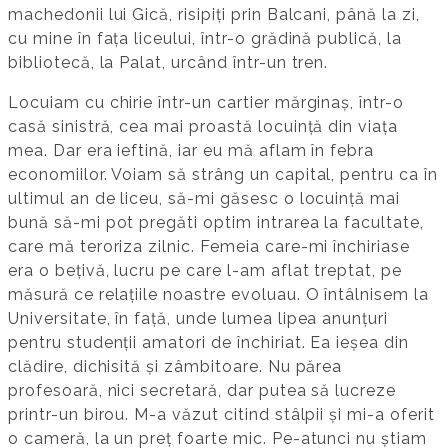
machedonii lui Gică, risipiți prin Balcani, până la zi,
cu mine în fața liceului, într-o grădină publică, la
bibliotecă, la Palat, urcând într-un tren.
Locuiam cu chirie într-un cartier mărginaș, într-o
casă sinistră, cea mai proastă locuință din viața
mea. Dar era ieftină, iar eu mă aflam în febra
economiilor. Voiam să strâng un capital, pentru ca în
ultimul an de liceu, să-mi găsesc o locuință mai
bună să-mi pot pregăti optim intrarea la facultate,
care mă teroriza zilnic. Femeia care-mi închiriase
era o bețivă, lucru pe care l-am aflat treptat, pe
măsură ce relațiile noastre evoluau. O întâlnisem la
Universitate, în față, unde lumea lipea anunțuri
pentru studenții amatori de închiriat. Ea ieșea din
clădire, dichisită și zâmbitoare. Nu părea
profesoară, nici secretară, dar putea să lucreze
printr-un birou. M-a văzut citind stâlpii și mi-a oferit
o cameră, la un preț foarte mic. Pe-atunci nu știam