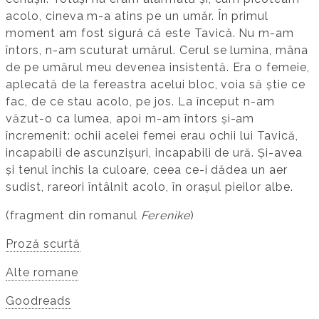
acolo, cineva m-a atins pe un umăr. În primul
moment am fost sigură că este Tavică. Nu m-am
întors, n-am scuturat umărul. Cerul se lumina, mâna
de pe umărul meu devenea insistentă. Era o femeie,
aplecată de la fereastra acelui bloc, voia să știe ce
fac, de ce stau acolo, pe jos. La început n-am
văzut-o ca lumea, apoi m-am întors și-am
încremenit: ochii acelei femei erau ochii lui Tavică,
incapabili de ascunzișuri, incapabili de ură. Și-avea
și tenul închis la culoare, ceea ce-i dădea un aer
sudist, rareori întâlnit acolo, în orașul pieilor albe.
(fragment din romanul
Ferenike
)
Proză scurtă
Alte romane
Goodreads