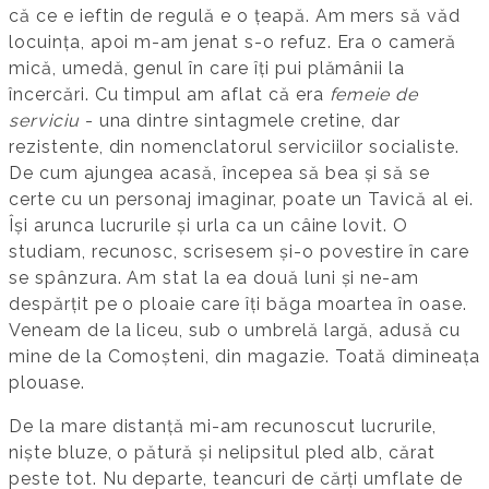
că ce e ieftin de regulă e o țeapă. Am mers să văd
locuința, apoi m-am jenat s-o refuz. Era o cameră
mică, umedă, genul în care îți pui plămânii la
încercări. Cu timpul am aflat că era
femeie de
serviciu
- una dintre sintagmele cretine, dar
rezistente, din nomenclatorul serviciilor socialiste.
De cum ajungea acasă, începea să bea și să se
certe cu un personaj imaginar, poate un Tavică al ei.
Își arunca lucrurile și urla ca un câine lovit. O
studiam, recunosc, scrisesem și-o povestire în care
se spânzura. Am stat la ea două luni și ne-am
despărțit pe o ploaie care îți băga moartea în oase.
Veneam de la liceu, sub o umbrelă largă, adusă cu
mine de la Comoșteni, din magazie. Toată dimineața
plouase.
De la mare distanță mi-am recunoscut lucrurile,
niște bluze, o pătură și nelipsitul pled alb, cărat
peste tot. Nu departe, teancuri de cărți umflate de