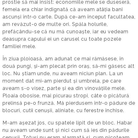
prostie să mai insist: economiile mele se duseseră,
femeia era chiar indignată că aveam atâția bani
ascunși într-o carte. După ce-am început facultatea,
am revăzut-o de multe ori. Spăla holurile,
prefăcându-se că nu mă cunoaște, iar eu vedeam
deasupra capului ei un carusel cu toate pozele
familiei mele.
În ziua ploioasă, am adunat ce mai rămăsese, în
două pungi, și-am plecat prin oraș, să-mi găsesc alt
loc. Nu știam unde, nu aveam niciun plan. La un
moment dat mi-am pierdut și umbrela, pe care
aveam s-o visez, parte și ea din vinovățiile mele.
Ploaia obosise, mai picurau stropi, câte o picătură
prelinsă pe-o frunză. Mă pierdusem într-o pădure de
blocuri, cutii cenușii, aliniate, cu ferestre închise.
M-am așezat jos, cu spatele lipit de un bloc. Habar
nu aveam unde sunt și nici cum să ies din pădurile
cenușii. Totuși nu eram alarmată și, cum picoteam