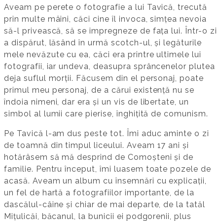
Aveam pe perete o fotografie a lui Tavică, trecută
prin multe mâini, căci cine îl invoca, simțea nevoia
să-l privească, să se impregneze de fața lui. Într-o zi
a dispărut, lăsând în urmă scotch-ul, și legăturile
mele nevăzute cu ea, căci era printre ultimele lui
fotografii, iar undeva, deasupra sprâncenelor plutea
deja suflul morții. Făcusem din el personaj, poate
primul meu personaj, de a cărui existență nu se
îndoia nimeni, dar era și un vis de libertate, un
simbol al lumii care pierise, înghițită de comunism.
Pe Tavică l-am dus peste tot. Îmi aduc aminte o zi
de toamnă din timpul liceului. Aveam 17 ani și
hotărâsem să mă desprind de Comoșteni și de
familie. Pentru început, îmi luasem toate pozele de
acasă. Aveam un album cu însemnări cu explicații,
un fel de hartă a fotografiilor importante, de la
dascălul-câine și chiar de mai departe, de la tatăl
Mițulicăi, băcanul, la bunicii ei podgorenii, plus