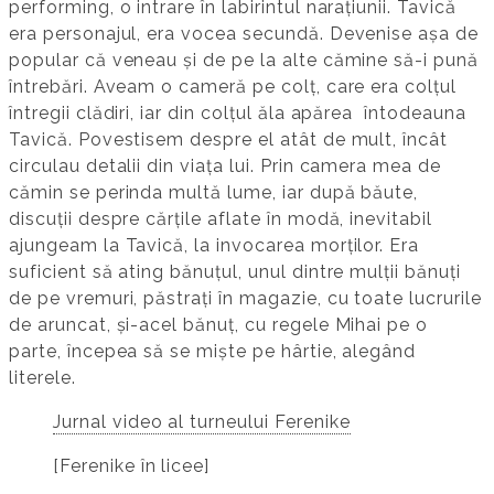
performing, o intrare în labirintul narațiunii. Tavică
era personajul, era vocea secundă. Devenise așa de
popular că veneau și de pe la alte cămine să-i pună
întrebări. Aveam o cameră pe colț, care era colțul
întregii clădiri, iar din colțul ăla apărea întodeauna
Tavică. Povestisem despre el atât de mult, încât
circulau detalii din viața lui. Prin camera mea de
cămin se perinda multă lume, iar după băute,
discuții despre cărțile aflate în modă, inevitabil
ajungeam la Tavică, la invocarea morților. Era
suficient să ating bănuțul, unul dintre mulții bănuți
de pe vremuri, păstrați în magazie, cu toate lucrurile
de aruncat, și-acel bănuț, cu regele Mihai pe o
parte, începea să se miște pe hârtie, alegând
literele.
Jurnal video al turneului Ferenike
[Ferenike în licee]