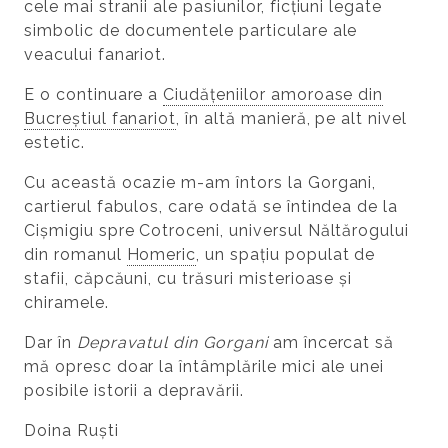
cele mai stranii ale pasiunilor, ficțiuni legate
simbolic de documentele particulare ale
veacului fanariot.
E o continuare a
Ciudățeniilor amoroase din
Bucreștiul fanariot
, în altă manieră, pe alt nivel
estetic.
Cu această ocazie m-am întors la Gorgani,
cartierul fabulos, care odată se întindea de la
Cișmigiu spre Cotroceni, universul Năltărogului
din romanul
Homeric
, un spațiu populat de
stafii, căpcăuni, cu trăsuri misterioase și
chiramele.
Dar în
Depravatul din Gorgani
am încercat să
mă opresc doar la întâmplările mici ale unei
posibile istorii a depravării.
Doina Ruști