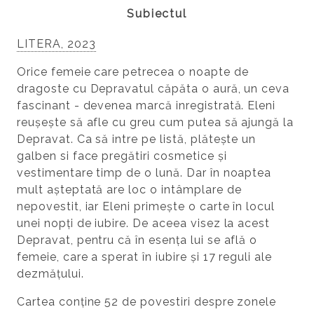
Subiectul
LITERA, 2023
Orice femeie care petrecea o noapte de
dragoste cu Depravatul căpăta o aură, un ceva
fascinant - devenea marcă inregistrată. Eleni
reușește să afle cu greu cum putea să ajungă la
Depravat. Ca să intre pe listă, plătește un
galben si face pregătiri cosmetice și
vestimentare timp de o lună. Dar în noaptea
mult așteptată are loc o intâmplare de
nepovestit, iar Eleni primește o carte în locul
unei nopți de iubire. De aceea visez la acest
Depravat, pentru că în esența lui se află o
femeie, care a sperat în iubire și 17 reguli ale
dezmățului.
Cartea conține 52 de povestiri despre zonele