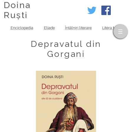
Doina
Ruști
Enciclopedia
Eliade
Întâlniri literare
Litera MOV
Depravatul din
Gorgani