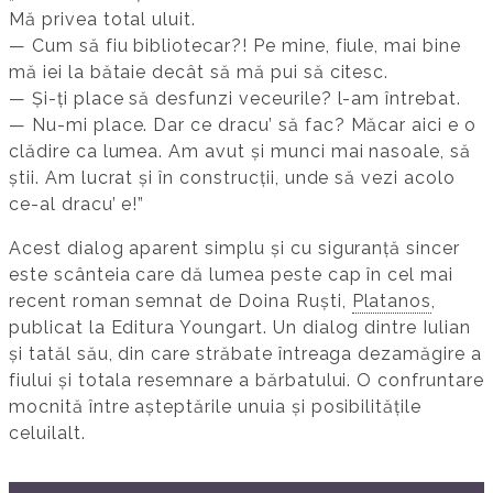
Mă privea total uluit.
— Cum să fiu bibliotecar?! Pe mine, fiule, mai bine
mă iei la bătaie decât să mă pui să citesc.
— Și-ți place să desfunzi veceurile? l-am întrebat.
— Nu-mi place. Dar ce dracu’ să fac? Măcar aici e o
clădire ca lumea. Am avut și munci mai nasoale, să
știi. Am lucrat și în construcții, unde să vezi acolo
ce-al dracu’ e!”
Acest dialog aparent simplu și cu siguranță sincer
este scânteia care dă lumea peste cap în cel mai
recent roman semnat de Doina Ruști,
Platanos
,
publicat la Editura Youngart. Un dialog dintre Iulian
și tatăl său, din care străbate întreaga dezamăgire a
fiului și totala resemnare a bărbatului. O confruntare
mocnită între așteptările unuia și posibilitățile
celuilalt.