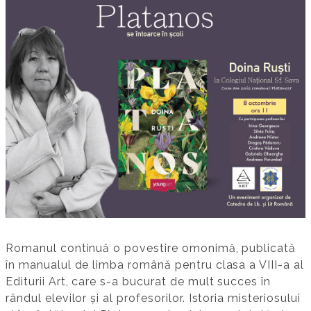
Romanul continuă o povestire omonimă, publicată
în manualul de limba română pentru clasa a VIII-a al
Editurii Art, care s-a bucurat de mult succes în
rândul elevilor și al profesorilor. Istoria misteriosului