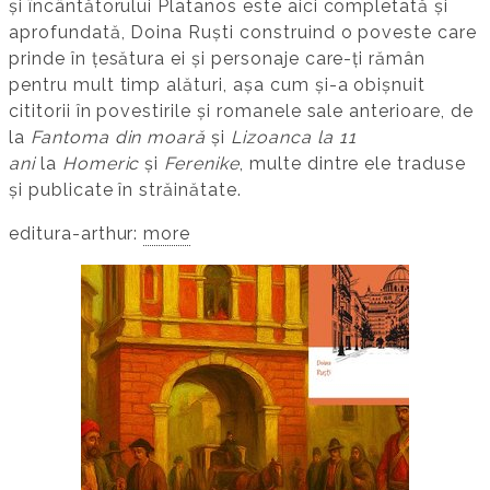
și încântătorului Platanos este aici completată și
aprofundată, Doina Ruști construind o poveste care
prinde în țesătura ei și personaje care-ți rămân
pentru mult timp alături, așa cum și-a obișnuit
cititorii în povestirile și romanele sale anterioare, de
la
Fantoma din moară
și
Lizoanca la 11
ani
la
Homeric
și
Ferenike
, multe dintre ele traduse
și publicate în străinătate.
editura-arthur:
more