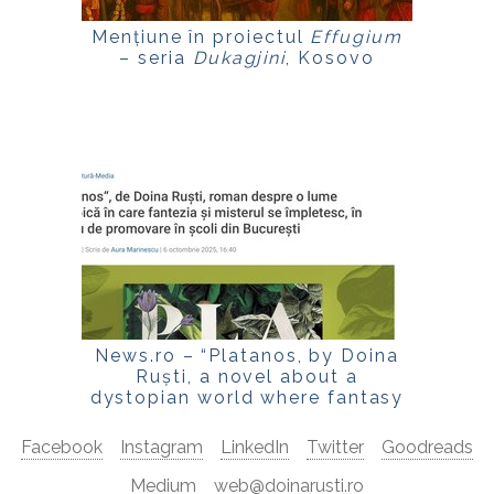
Mențiune în proiectul
Effugium
– seria
Dukagjini
, Kosovo
News.ro – “Platanos, by Doina
Ruști, a novel about a
dystopian world where fantasy
and mystery intertwine”
Facebook
Instagram
LinkedIn
Twitter
Goodreads
Medium
web@doinarusti.ro