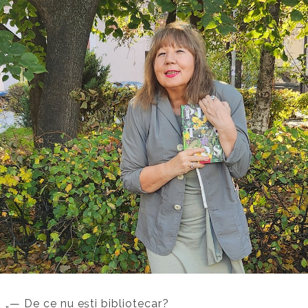
„— De ce nu ești bibliotecar?