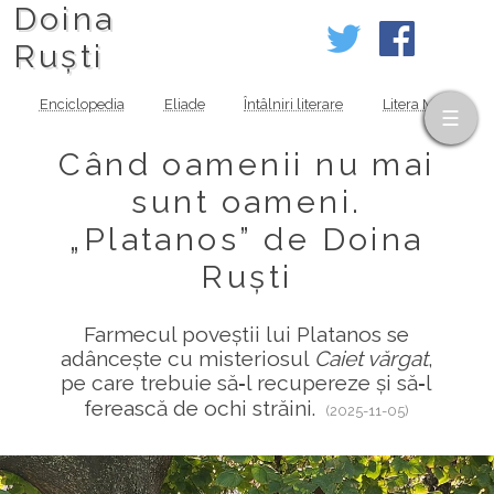
Doina
Ruști
Enciclopedia
Eliade
Întâlniri literare
Litera MOV
Când oamenii nu mai
sunt oameni.
„Platanos” de Doina
Ruști
Farmecul poveștii lui Platanos se
adâncește cu misteriosul
Caiet vărgat
,
pe care trebuie să‑l recupereze și să‑l
ferească de ochi străini.
(2025-11-05)