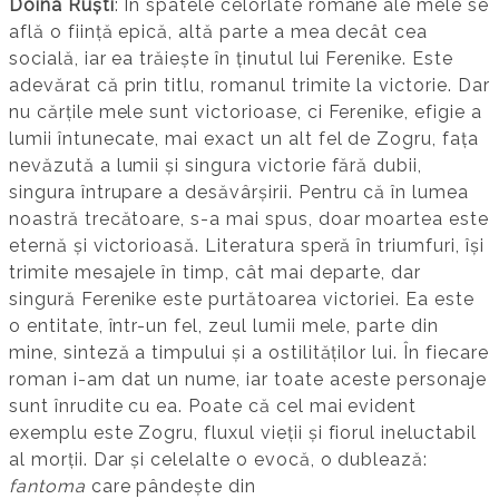
Doina Ruști
: În spatele celorlate romane ale mele se
află o ființă epică, altă parte a mea decât cea
socială, iar ea trăiește în ținutul lui Ferenike. Este
adevărat că prin titlu, romanul trimite la victorie. Dar
nu cărțile mele sunt victorioase, ci Ferenike, efigie a
lumii întunecate, mai exact un alt fel de Zogru, fața
nevăzută a lumii și singura victorie fără dubii,
singura întrupare a desăvârșirii. Pentru că în lumea
noastră trecătoare, s-a mai spus, doar moartea este
eternă și victorioasă. Literatura speră în triumfuri, își
trimite mesajele în timp, cât mai departe, dar
singură Ferenike este purtătoarea victoriei. Ea este
o entitate, într-un fel, zeul lumii mele, parte din
mine, sinteză a timpului și a ostilităților lui. În fiecare
roman i-am dat un nume, iar toate aceste personaje
sunt înrudite cu ea. Poate că cel mai evident
exemplu este Zogru, fluxul vieții și fiorul ineluctabil
al morții. Dar și celelalte o evocă, o dublează:
fantoma
care pândește din