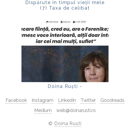
Dispărute în timpul vieții mele
(7) Taxa de celibat
Doina Ruști -
Facebook
Instagram
LinkedIn
Twitter
Goodreads
Medium
web@doinarusti.ro
©
Doina Ruști