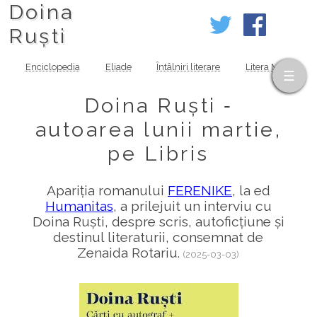
Doina
Ruști
Enciclopedia
Eliade
Întâlniri literare
Litera MOV
Doina Ruști ‑
autoarea lunii martie,
pe Libris
Apariția romanului
FERENIKE
, la ed
Humanitas
, a prilejuit un interviu cu
Doina Ruști, despre scris, autoficțiune și
destinul literaturii, consemnat de
Zenaida Rotariu.
(2025-03-03)