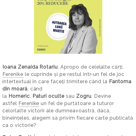
Ioana Zenaida Rotariu
: Apropo de celelalte cărți,
Ferenike
le cuprinde și pe restul într-un fel de joc
intertextual în care faceți trimitere când la
Fantoma
din moară
, când
la
Homeric
,
Paturi
oculte
sau
Zogru
. Devine
astfel
Fereni
k
e
un fel de purtătoare a tuturor
celorlalte victorii ale dumneavoastră, dacă,
bineînțeles, alegem să privim fiecare carte publicată
ca o victorie?