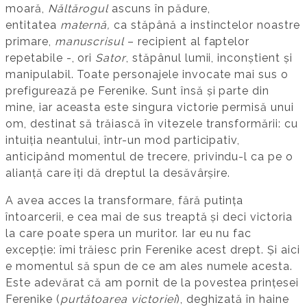
moară,
Năltărogul
ascuns în pădure,
entitatea
maternă,
ca stăpână a instinctelor noastre
primare,
manuscrisul
– recipient al faptelor
repetabile -, ori
Sator
, stăpânul lumii, inconștient și
manipulabil. Toate personajele invocate mai sus o
prefigurează pe Ferenike. Sunt însă și parte din
mine, iar aceasta este singura victorie permisă unui
om, destinat să trăiască în vitezele transformării: cu
intuiția neantului, într-un mod participativ,
anticipând momentul de trecere, privindu-l ca pe o
alianță care îți dă dreptul la desăvârșire.
A avea acces la transformare, fără putința
întoarcerii, e cea mai de sus treaptă și deci victoria
la care poate spera un muritor. Iar eu nu fac
excepție: îmi trăiesc prin Ferenike acest drept. Și aici
e momentul să spun de ce am ales numele acesta.
Este adevărat că am pornit de la povestea prințesei
Ferenike (
purtătoarea victoriei
), deghizată în haine