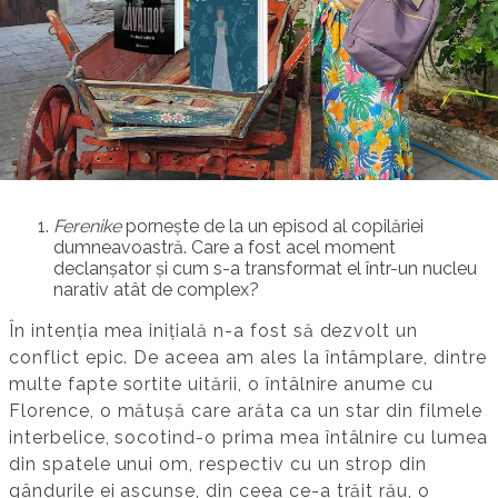
Ferenike
pornește de la un episod al copilăriei
dumneavoastră. Care a fost acel moment
declanșator și cum s-a transformat el într-un nucleu
narativ atât de complex?
În intenția mea inițială n-a fost să dezvolt un
conflict epic. De aceea am ales la întâmplare, dintre
multe fapte sortite uitării, o întâlnire anume cu
Florence, o mătușă care arăta ca un star din filmele
interbelice, socotind-o prima mea întâlnire cu lumea
din spatele unui om, respectiv cu un strop din
gândurile ei ascunse, din ceea ce-a trăit rău, o