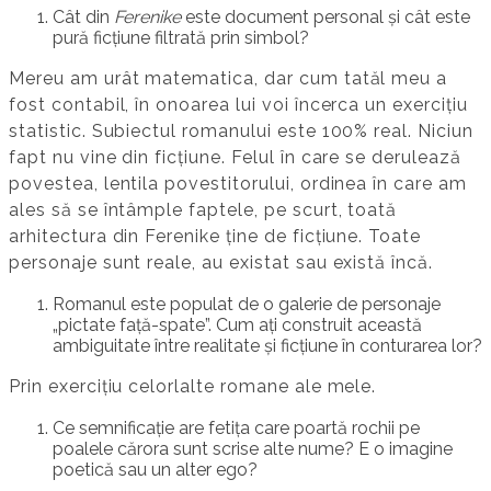
Cât din
Ferenike
este document personal și cât este
pură ficțiune filtrată prin simbol?
Mereu am urât matematica, dar cum tatăl meu a
fost contabil, în onoarea lui voi încerca un exercițiu
statistic. Subiectul romanului este 100% real. Niciun
fapt nu vine din ficțiune. Felul în care se derulează
povestea, lentila povestitorului, ordinea în care am
ales să se întâmple faptele, pe scurt, toată
arhitectura din Ferenike ține de ficțiune. Toate
personaje sunt reale, au existat sau există încă.
Romanul este populat de o galerie de personaje
„pictate față-spate”. Cum ați construit această
ambiguitate între realitate și ficțiune în conturarea lor?
Prin exercițiu celorlalte romane ale mele.
Ce semnificație are fetița care poartă rochii pe
poalele cărora sunt scrise alte nume? E o imagine
poetică sau un alter ego?