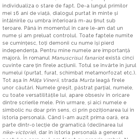
individualiza o stare de fapt. De-a lungul primilor
mei 16 ani de viață, dialogul purtat în minte și
întâlnirile cu umbra interioară m-au ținut sub
teroare. Până în momentul în care le-am dat un
nume și am preluat controlul. Toate faptele numite
se cumințesc, toți demonii cu nume își pierd
independența. Pentru mine numele are importanță
majoră. În romanul
Manuscrisul fanariot
există cinci
cuvinte care țin firele acțiunii. Totul se învârte în jurul
numelui (purtat, furat, schimbat metamorfozat etc.).
Tot așa în
Mâța Vinerii
, strada
Murta
leagă firele
unor căutări. Numele greșit, păstrat parțial, numele,
cu toate versatilitățile lui, apare obsesiv în oricare
dintre scrierile mele. Prin urmare, și aici numele e
simbolic nu doar prin sens, ci prin poziționarea lui în
istoria personală. Când l-am auzit prima oară, era
parte dintr-o lecție de gramatică (declinarea lui
nike
-
victorie
), dar în istoria personală a generat