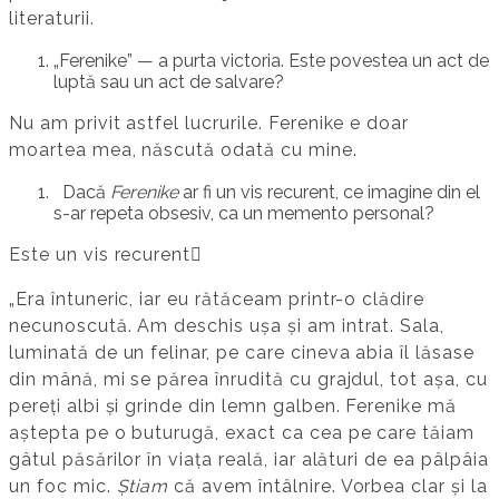
literaturii.
„Ferenike” — a purta victoria. Este povestea un act de
luptă sau un act de salvare?
Nu am privit astfel lucrurile. Ferenike e doar
moartea mea, născută odată cu mine.
Dacă
Ferenike
ar fi un vis recurent, ce imagine din el
s-ar repeta obsesiv, ca un memento personal?
Este un vis recurent
„Era întuneric, iar eu rătăceam printr-o clădire
necunoscută. Am deschis ușa și am intrat. Sala,
luminată de un felinar, pe care cineva abia îl lăsase
din mână, mi se părea înrudită cu grajdul, tot așa, cu
pereți albi și grinde din lemn galben. Ferenike mă
aștepta pe o buturugă, exact ca cea pe care tăiam
gâtul păsărilor în viața reală, iar alături de ea pâlpâia
un foc mic.
Știam
că avem întâlnire. Vorbea clar și la