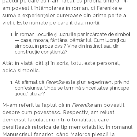
pactul pe care eu l-am făcut cu propria umbră. N-
am povestit întâmplarea în roman, ci Ferenike e
sumă a experiențelor dureroase din prima parte a
vieții. Este numele pe care îl dau morții.
În roman, locurile și lucrurile par încărcate de simbol
— casa, moara, fântâna, pământul. Cum lucrați cu
simbolul în proza dvs.? Vine din instinct sau din
construcție conștientă?
Atât în viață, cât și în scris, totul este personal,
adică simbolic.
Ați afirmat că
Ferenike
este și un experiment privind
confesiunea. Unde se termină sinceritatea și începe
„jocul” literar?
M-am referit la faptul că în
Ferenike
am povestit
despre cum povestesc. Respectiv, am reluat
demersul fabulatoriu într-o tonalitate care
persiflează retorica de tip memorialistic. În romanul
Manuscrisul fanariot
, când Maiorca pleacă la