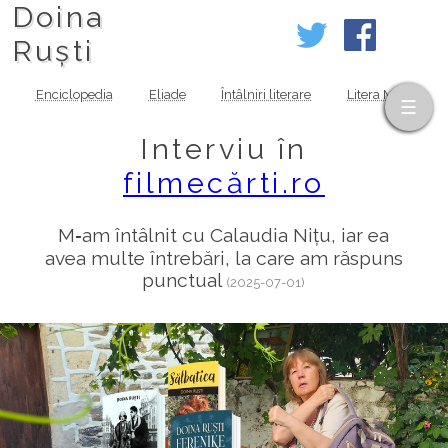
Doina
Ruști
Enciclopedia
Eliade
Întâlniri literare
Litera MOV
Interviu în
filmecărti.ro
M‑am întâlnit cu Calaudia Nițu, iar ea
avea multe întrebări, la care am răspuns
punctual
(2025-07-01)