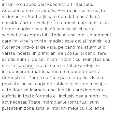
întâlnire cu acea parte secretă a ființei sale.
Adeseori o numim
intuiție
. Pentru unii se numește
vizionarism. Sunt alții care i-au dat o aură lirică,
considerând-o revelație. În termeni mai simpli, e un
tip de imaginar care îți dă ocazia să iei parte
subiectiv la contextul istoric al unui om. Un moment
care îmi vine în minte imediat este cel al întâlnirii cu
Florence, într-o zi de vară, pe când mă aflam la o
vârstă incertă, în primii ani de școală, și când, fără
să știu cum și de ce, m-am întâlnit cu neliniștea unui
om. În
Ferenike
, întâlnirea e un fel de prolog, o
introducere în matricea mea temporală, numită
Comoșteni. Dar ea nu face parte propriu-zis din
poveste, nu se leagă de subiect și nici de mesaj, ci
este doar anticamera unei lumi în care domnește
euforia în toate formele ei, inclusiv cea a morții, ca
act necesar. Toate întâmplările romanului sunt
plasate în zona asta, a întâlnirii mele cu Florence.