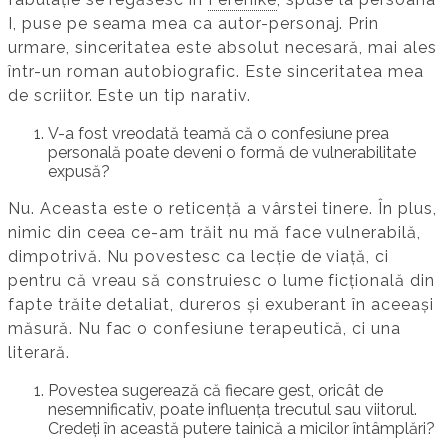
I, puse pe seama mea ca autor-personaj. Prin
urmare, sinceritatea este absolut necesară, mai ales
într-un roman autobiografic. Este sinceritatea mea
de scriitor. Este un tip narativ.
V-a fost vreodată teamă că o confesiune prea
personală poate deveni o formă de vulnerabilitate
expusă?
Nu. Aceasta este o reticență a vârstei tinere. În plus,
nimic din ceea ce-am trăit nu mă face vulnerabilă,
dimpotrivă. Nu povestesc ca lecție de viață, ci
pentru că vreau să construiesc o lume ficțională din
fapte trăite detaliat, dureros și exuberant în aceeași
măsură. Nu fac o confesiune terapeutică, ci una
literară.
Povestea sugerează că fiecare gest, oricât de
nesemnificativ, poate influența trecutul sau viitorul.
Credeți în această putere tainică a micilor întâmplări?