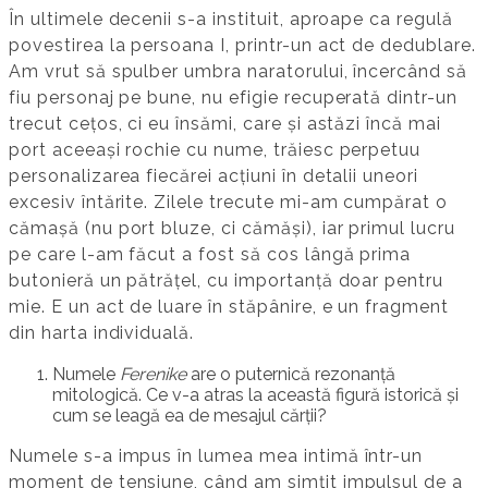
În ultimele decenii s-a instituit, aproape ca regulă
povestirea la persoana I, printr-un act de dedublare.
Am vrut să spulber umbra naratorului, încercând să
fiu personaj pe bune, nu efigie recuperată dintr-un
trecut cețos, ci eu însămi, care și astăzi încă mai
port aceeași rochie cu nume, trăiesc perpetuu
personalizarea fiecărei acțiuni în detalii uneori
excesiv întărite. Zilele trecute mi-am cumpărat o
cămașă (nu port bluze, ci cămăși), iar primul lucru
pe care l-am făcut a fost să cos lângă prima
butonieră un pătrățel, cu importanță doar pentru
mie. E un act de luare în stăpânire, e un fragment
din harta individuală.
Numele
Ferenike
are o puternică rezonanță
mitologică. Ce v-a atras la această figură istorică și
cum se leagă ea de mesajul cărții?
Numele s-a impus în lumea mea intimă într-un
moment de tensiune, când am simțit impulsul de a