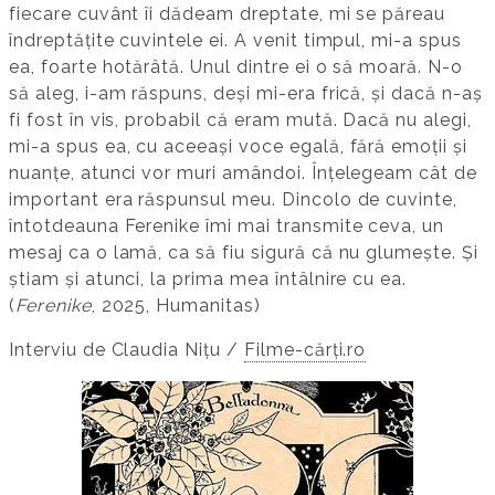
fiecare cuvânt îi dădeam dreptate, mi se păreau
îndreptățite cuvintele ei. A venit timpul, mi-a spus
ea, foarte hotărâtă. Unul dintre ei o să moară. N-o
să aleg, i-am răspuns, deși mi-era frică, și dacă n-aș
fi fost în vis, probabil că eram mută. Dacă nu alegi,
mi-a spus ea, cu aceeași voce egală, fără emoții și
nuanțe, atunci vor muri amândoi. Înțelegeam cât de
important era răspunsul meu. Dincolo de cuvinte,
întotdeauna Ferenike îmi mai transmite ceva, un
mesaj ca o lamă, ca să fiu sigură că nu glumește. Și
știam și atunci, la prima mea întâlnire cu ea.
(
Ferenike
, 2025, Humanitas)
Interviu de Claudia Nițu /
Filme-cărți.ro