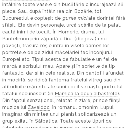
întâlnire toate vasele din bucătărie o încurajează să
plece. Sau, după întâlnirea din Bozărie, tot
Bucureștiul e copleșit de
gurile mici
ale dorinței fără
sfâșit. Ele devin personaje, urcă scările de la palat,
caută inimi de locuit. În
Homeric
, drumul lui
Pantelimon prin zăpadă e firul (diegeza) unei
povești, trăsura roșie intră în visele oamenilor,
portretele de pe zidul măcelăriei fac înconjurul
Europei etc. Tipul acesta de fabulație e un fel de
marcă a scrisului meu. Apare și în scrierile de tip
fantastic, dar și în cele realiste. Din pantofii afundați
în mocirlă, se ridică fantoma fratelui vitreg sau din
atitudinile mărunte ale unui copil se naște portretul
tatălui necunoscut (în
Mămica la două albăstrele
).
Din faptul senzațional, relatat în ziare, prinde ființă
muzica lui
Zavaidoc
, în romanul omonim. Lupul
imaginar din mintea unui pianist solidarizează un
grup exilat, în
Sălbatica
. Toate aceste tipuri de
fabulație se regăsesc în
Ferenike
, spuse la persoana