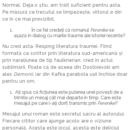
Normal. Deja o știu, am trăit suficient pentru asta.
Pe măsură ce trecutul se limpezește, viitorul e din
ce în ce mai previzibil.
În ce fel credeți că romanul
Ferenike
se
așază în dialog cu marile traume ale istoriei recente?
Nu cred asta. Resping literatura traumei. Fiind
formată ca scriitor prin literatura sud-americană și
prin narațiunea de tip faulknerian, cred în actul
sublimării. Poate că de aceea din Dostoievski am
ales
Demonii
, iar din Kafka parabola ușii închise doar
pentru un om.
Ați spus că ficțiunea este puterea unei povești de a
trimite un mesaj cât mai departe în timp. Care este
mesajul pe care l-ați dorit transmis prin
Ferenike
?
Mesajul unui roman este secretul sacru al autorului.
Fiecare cititor care ajunge acolo are o viziune
personală. Acesta este jocul, acesta este deliciul