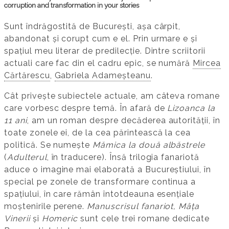
corruption and transformation in your stories
Sunt îndrăgostită de București, așa cârpit,
abandonat și corupt cum e el. Prin urmare e și
spațiul meu literar de predilecție. Dintre scriitorii
actuali care fac din el cadru epic, se numără
Mircea
Cărtărescu
,
Gabriela Adameșteanu
.
Cât privește subiectele actuale, am câteva romane
care vorbesc despre temă. În afară de
Lizoanca la
11 ani
, am un roman despre decăderea autorității, în
toate zonele ei, de la cea părintească la cea
politică. Se numește
Mămica la două albăstrele
(
Adulterul
, în traducere). Însă trilogia fanariotă
aduce o imagine mai elaborată a Bucureștiului, în
special pe zonele de transformare continua a
spațiului, în care rămân întotdeauna esențiale
moștenirile perene.
Manuscrisul fanariot, Mâța
Vinerii
și
Homeric
sunt cele trei romane dedicate