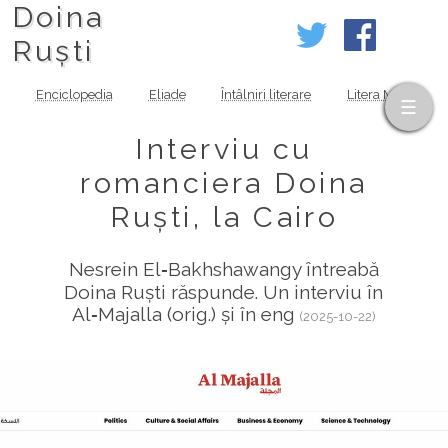
Doina
Ruști
Enciclopedia
Eliade
Întâlniri literare
Litera MOV
Interviu cu
romanciera Doina
Ruști, la Cairo
Nesrein El‑Bakhshawangy întreabă
Doina Ruști răspunde. Un interviu în
Al‑Majalla (orig.) și în eng
(2025-10-22)