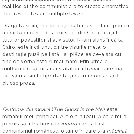
realities of the communist era to create a narrative
that resonates on multiple levels.
Dragă Nesrein, mai întâi îți mulțumesc infinit, pentru
această bucurie, de a-mi scrie din Cairo, orașul
tuturor poveștilor și al viselor. N-am ajuns încă la
Cairo, este încă unul dintre visurile mele, o
destinație pusă pe listă. Iar plăcerea de-a sta cu
tine de vorbă este și mai mare. Prin urmare,
mulțumesc că mi-ai pus atâtea întrebări care mă
fac să mă simt importantă și că-mi doresc să-ți
citiesc proza.
Fantoma din moară
(
The Ghost in the Mill
) este
romanul meu principal. Are o arhitectură care mi-a
permis să intru firesc în
moara
care a fost
comunismul românesc, o lume în care s-a
măcinat