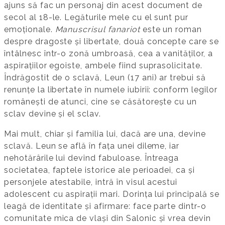
ajuns să fac un personaj din acest document de
secol al 18-le. Legăturile mele cu el sunt pur
emoționale.
Manuscrisul fanariot
este un roman
despre dragoste și libertate, două concepte care se
întâlnesc într-o zonă umbroasă, cea a vanităților, a
aspirațiilor egoiste, ambele fiind suprasolicitate.
Îndrăgostit de o sclavă, Leun (17 ani) ar trebui să
renunțe la libertate în numele iubirii: conform legilor
românești de atunci, cine se căsătorește cu un
sclav devine și el sclav.
Mai mult, chiar și familia lui, dacă are una, devine
sclavă. Leun se află în fața unei dileme, iar
nehotărârile lui devind fabuloase. Întreaga
societatea, faptele istorice ale perioadei, ca și
personjele atestabile, intră în visul acestui
adolescent cu aspirații mari. Dorința lui principală se
leagă de identitate și afirmare: face parte dintr-o
comunitate mica de vlași din Salonic și vrea devin