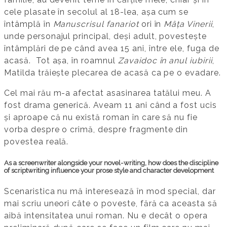
cele plasate în secolul al 18-lea, așa cum se
întâmplă în
Manuscrisul fanariot
ori în
Mâța Vinerii
,
unde personajul principal, deși adult, povestește
întâmplări de pe când avea 15 ani, între ele, fuga de
acasă. Tot așa, în roamnul
Zavaidoc în anul iubirii
,
Matilda trăiește plecarea de acasă ca pe o evadare.
Cel mai rău m-a afectat asasinarea tatălui meu. A
fost drama generică. Aveam 11 ani când a fost ucis
și aproape că nu există roman în care să nu fie
vorba despre o crimă, despre fragmente din
povestea reală.
As a screenwriter alongside your novel-writing, how does the discipline
of scriptwriting influence your prose style and character development
Scenaristica nu mă interesează în mod special, dar
mai scriu uneori câte o poveste, fără ca aceasta să
aibă intensitatea unui roman. Nu e decât o opera