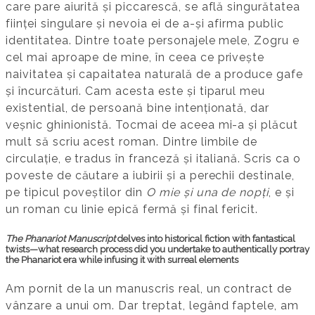
care pare aiurită și piccarescă, se află singurătatea
ființei singulare și nevoia ei de a-și afirma public
identitatea. Dintre toate personajele mele, Zogru e
cel mai aproape de mine, în ceea ce privește
naivitatea și capaitatea naturală de a produce gafe
și încurcături. Cam acesta este și tiparul meu
existential, de persoană bine intenționată, dar
veșnic ghinionistă. Tocmai de aceea mi-a și plăcut
mult să scriu acest roman. Dintre limbile de
circulație, e tradus în franceză și italiană. Scris ca o
poveste de căutare a iubirii și a perechii destinale,
pe tipicul poveștilor din
O mie și una de nopți
, e și
un roman cu linie epică fermă și final fericit.
The Phanariot Manuscript
delves into historical fiction with fantastical
twists—what research process did you undertake to authentically portray
the Phanariot era while infusing it with surreal elements
Am pornit de la un manuscris real, un contract de
vânzare a unui om. Dar treptat, legând faptele, am