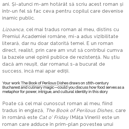
ani. Și-atunci m-am hotărât să scriu acest roman și
într-un fel să fac ceva pentru copilul care devenise
inamic public.
Lizoanca
, cel mai tradus roman al meu, distins cu
Premiul Academiei române, mi-a adus vizibilitate
literară, dar nu doar datorită temei. E un roman
direct, realist, prin care am vrut să contribui cumva
la bazele unei opinii publice de rezistență. Nu știu
dacă am reușit, dar romanul s-a bucurat de
success, încă mai apar ediții.
Your work
The Book of Perilous Dishes
draws on 18th-century
Bucharest and culinary magic—could you discuss how food serves as a
metaphor for power, intrigue, and cultural identity in this story
Poate că cel mai cunoscut roman al meu, fiind
tradus în engleză,
The Book of Perilous Dishes,
care
în română este
Cat o’ Friday
(Mâța Vinerii) este un
roman care adduce în prim-plan povestea unui