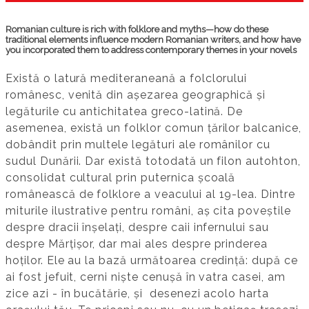
Romanian culture is rich with folklore and myths—how do these
traditional elements influence modern Romanian writers, and how have
you incorporated them to address contemporary themes in your novels
Există o latură mediteraneană a folclorului
românesc, venită din așezarea geographică și
legăturile cu antichitatea greco-latină. De
asemenea, există un folklor comun țărilor balcanice,
dobândit prin multele legături ale românilor cu
sudul Dunării. Dar există totodată un filon autohton,
consolidat cultural prin puternica școală
românească de folklore a veacului al 19-lea. Dintre
miturile ilustrative pentru români, aș cita poveștile
despre dracii înșelați, despre caii infernului sau
despre Mărțișor, dar mai ales despre prinderea
hoților. Ele au la bază următoarea credință: după ce
ai fost jefuit, cerni niște cenușă în vatra casei, am
zice azi - în bucătărie, și desenezi acolo harta