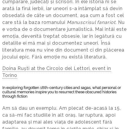
cumpărare, judecăți și scrisori. În ele istoria ni se
arată la firul ierbii, iar uneori s-a întâmplat să devin
obsedată de câte un document, așa cum a fost cel
care stă la baza romanului
Manuscrisul fanariot
. Nu
e vorba de o documentare jurnalistică. Mai întâi este
emoția, devenită treptat obsesie, iar în legătură cu
detaliile ei mă mai și documentez uneori. Însă
literatura mea nu vine din document ci din plăcerea
jocului epic. Fără emoție nu există literatură.
Doina Ruști at the Circolo del Lettori, event in
Torino
In exploring forgotten 18th-century cities and sagas, what personal or
cultural memories inspire you to resurrect these obscured histories
through fiction
Am să dau un exemplu. Am plecat de-acasă la 15,
ca să-mi fac studiile în alt oraș. Iar ruptura, apoi
adaptarea și mai ales viața de adolescent fără
familie, au devenit teme în cărțile mele, chiar și în