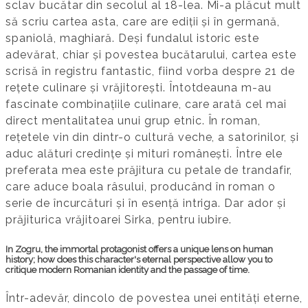
sclav bucătar din secolul al 18-lea. Mi-a plăcut mult
să scriu cartea asta, care are ediții și în germană,
spaniolă, maghiară. Deși fundalul istoric este
adevărat, chiar și povestea bucătarului, cartea este
scrisă în registru fantastic, fiind vorba despre 21 de
rețete culinare și vrăjitorești. Întotdeauna m-au
fascinate combinațiile culinare, care arată cel mai
direct mentalitatea unui grup etnic. În roman,
rețetele vin din dintr-o cultură veche, a satorinilor, și
aduc alături credințe și mituri românești. Între ele
preferata mea este prăjitura cu petale de trandafir,
care aduce boala râsului, producând în roman o
serie de încurcături și în esență intriga. Dar ador și
prăjiturica vrăjitoarei Sirka, pentru iubire.
In Zogru, the immortal protagonist offers a unique lens on human
history; how does this character's eternal perspective allow you to
critique modern Romanian identity and the passage of time.
Într-adevăr, dincolo de povestea unei entități eterne,