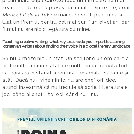
preliminară după care se face un film care nu mai
seamănă deloc cu povestea inițială. Dintre ele, doar
Miracolul de la Tekir
e mai cunoscut, pentru că a
luat un Premiul pentru cel mai bun film elvețian, dar
filmul nu are nicio legătură cu mine.
Teaching creative writing, what key lessons do you impart to aspiring
Romanian writers about finding their voice in a global literary landscape
Să nu urmeze niciun sfat. Un scriitor e un om care a
citit multă ficțiune, atât de multă, încât capătă forța
să trăiască în sfârșit aventura personală. Să scrie și
atât. Dacă nu-i vine nimic, nu are chef ori idee,
atunci înseamnă că nu trebuie să scrie. Literatura e
joc: când ai chef - te joci, când nu - nu.