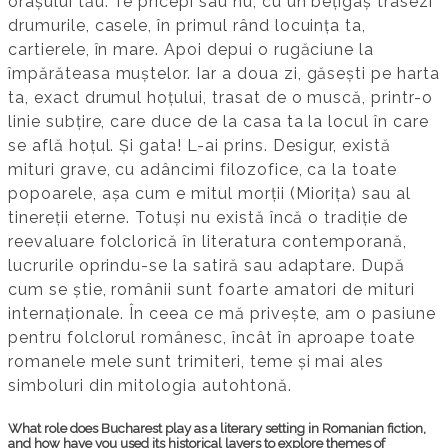
orașului tău. Te pricepi sau nu, cu un bețigaș trasezi
drumurile, casele, în primul rând locuința ta,
cartierele, în mare. Apoi depui o rugăciune la
împărăteasa muștelor. Iar a doua zi, găsești pe harta
ta, exact drumul hoțului, trasat de o muscă, printr-o
linie subțire, care duce de la casa ta la locul în care
se află hoțul. Și gata! L-ai prins. Desigur, există
mituri grave, cu adâncimi filozofice, ca la toate
popoarele, așa cum e mitul morții (Miorița) sau al
tinereții eterne. Totuși nu există încă o tradiție de
reevaluare folclorică în literatura contemporană,
lucrurile oprindu-se la satiră sau adaptare. După
cum se știe, românii sunt foarte amatori de mituri
internaționale. În ceea ce mă privește, am o pasiune
pentru folclorul românesc, încât în aproape toate
romanele mele sunt trimiteri, teme și mai ales
simboluri din mitologia autohtonă.
What role does Bucharest play as a literary setting in Romanian fiction,
and how have you used its historical layers to explore themes of