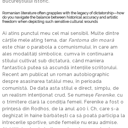
Bucureștiului istoric.
Romanian literature often grapples with the legacy of dictatorship—how
do you navigate the balance between historical accuracy and artistic
freedom when depicting such sensitive cultural wounds
Ai atins punctul meu cel mai sensibil. Multe dintre
cărțile mele ating tema, dar
Fantoma din moară
este chiar o parabola a comunismului, în care am
ales modalități simbolice, cumva în continuarra
stilului cultivat sub dictatură, când maniera
fantastică putea să ascundă intențiile scriitorului.
Recent am publicat un roman autobiographic
despre asasinarea tatălui meu, în perioada
comunistă. De data asta stilul e direct, simplu, de
un realism intenționat crud. Se numeșe
Ferenike
, cu
o trimitere clară la condiția femeii. Ferenike a fost o
prințesă din Rodhos, de la anul 400 î. Ch, care s-a
deghizat în haine bărbătești ca să poată participa la
întrecerile sportive, unde femeile nu erau admise.