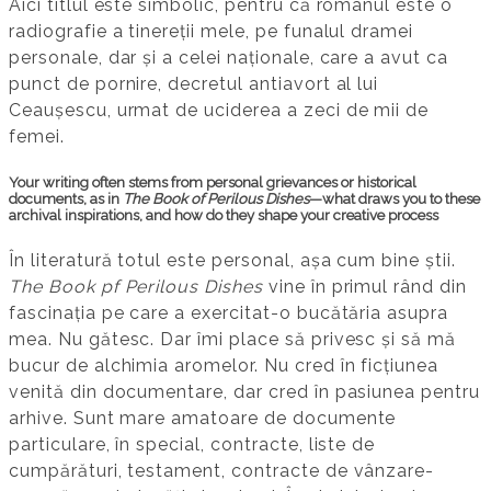
Aici titlul este simbolic, pentru că romanul este o
radiografie a tinereții mele, pe funalul dramei
personale, dar și a celei naționale, care a avut ca
punct de pornire, decretul antiavort al lui
Ceaușescu, urmat de uciderea a zeci de mii de
femei.
Your writing often stems from personal grievances or historical
documents, as in
The Book of Perilous Dishes
—what draws you to these
archival inspirations, and how do they shape your creative process
În literatură totul este personal, așa cum bine știi.
The Book pf Perilous Dishes
vine în primul rând din
fascinația pe care a exercitat-o bucătăria asupra
mea. Nu gătesc. Dar îmi place să privesc și să mă
bucur de alchimia aromelor. Nu cred în ficțiunea
venită din documentare, dar cred în pasiunea pentru
arhive. Sunt mare amatoare de documente
particulare, în special, contracte, liste de
cumpărături, testament, contracte de vânzare-