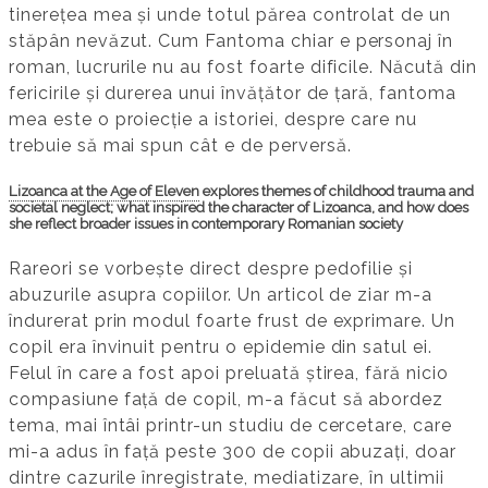
tinerețea mea și unde totul părea controlat de un
stăpân nevăzut. Cum Fantoma chiar e personaj în
roman, lucrurile nu au fost foarte dificile. Năcută din
fericirile și durerea unui învățător de țară, fantoma
mea este o proiecție a istoriei, despre care nu
trebuie să mai spun cât e de perversă.
Lizoanca at the Age of Eleven
explores themes of childhood trauma and
societal neglect; what inspired the character of Lizoanca, and how does
she reflect broader issues in contemporary Romanian society
Rareori se vorbește direct despre pedofilie și
abuzurile asupra copiilor. Un articol de ziar m-a
îndurerat prin modul foarte frust de exprimare. Un
copil era învinuit pentru o epidemie din satul ei.
Felul în care a fost apoi preluată știrea, fără nicio
compasiune față de copil, m-a făcut să abordez
tema, mai întâi printr-un studiu de cercetare, care
mi-a adus în față peste 300 de copii abuzați, doar
dintre cazurile înregistrate, mediatizare, în ultimii