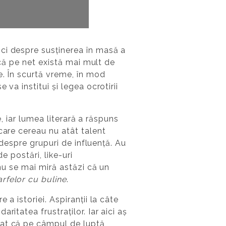
ci despre susținerea în masă a
 că pe net există mai mult de
e. În scurtă vreme, în mod
va institui și legea ocrotirii
e, iar lumea literară a răspuns
care cereau nu atât talent
 despre grupuri de influență. Au
e postări, like-uri
nu se mai miră astăzi că un
rfelor cu buline
.
a istoriei. Aspiranții la câte
itatea frustraților. Iar aici aș
vat că pe câmpul de luptă