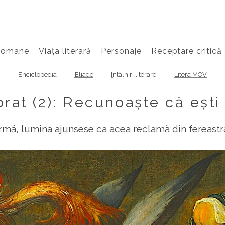
Romane
Viața literară
Personaje
Receptare critică
Enciclopedia
Eliade
Întâlniri literare
Litera MOV
rat (2): Recunoaște că ești
mă, lumina ajunsese ca acea reclamă din fereastr