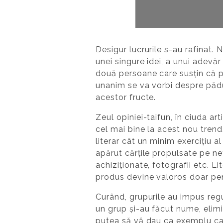
Desigur lucrurile s-au rafinat
unei singure idei, a unui adevăr
două persoane care susțin că po
unanim se va vorbi despre păduri
acestor fructe.
Zeul opiniei-taifun, în ciuda art
cel mai bine la acest nou trend
literar cât un minim exercițiu a
apărut cărțile propulsate pe net
achiziționate, fotografii etc. L
produs devine valoros doar pen
Curând, grupurile au impus regul
un grup și-au făcut nume, elimin
putea să vă dau ca exemplu caz