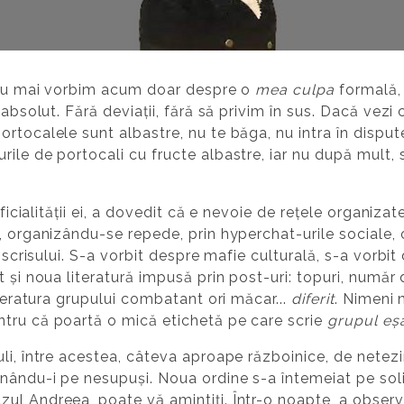
. Nu mai vorbim acum doar despre o
mea culpa
formală, 
 absolut. Fără deviații, fără să privim în sus. Dacă vezi
rtocalele sunt albastre, nu te băga, nu intra în disput
le de portocali cu fructe albastre, iar nu după mult, se 
ificialității ei, a dovedit că e nevoie de rețele organizat
, organizându-se repede, prin hyperchat-urile sociale, 
l scrisului. S-a vorbit despre mafie culturală, s-a vorbit
 și noua literatură impusă prin post-uri: topuri, număr d
iteratura grupului combatant ori măcar...
diferit
. Nimeni 
tru că poartă o mică etichetă pe care scrie
grupul eșa
i, între acestea, câteva aproape războinice, de netezire 
ându-i pe nesupuși. Noua ordine s-a întemeiat pe solidar
ul Andreea, poate vă amintiți. Într-o noapte, a obser