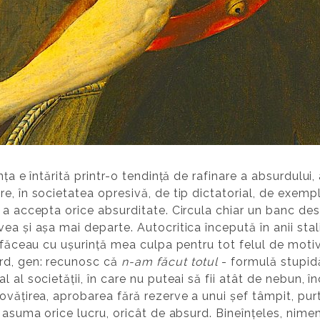
ța e întărită printr-o tendință de rafinare a absurdului, 
e, în societatea opresivă, de tip dictatorial, de exempl
e a accepta orice absurditate. Circula chiar un banc d
ea și așa mai departe. Autocritica începută în anii sta
 făceau cu ușurință mea culpa pentru tot felul de motive
rd, gen: recunosc că
n-am făcut totul
- formulă stupid
 al societății, în care nu puteai să fii atât de nebun, î
ovățirea, aprobarea fără rezerve a unui șef tâmpit, pu
i asuma orice lucru, oricât de absurd. Bineînțeles, nimen