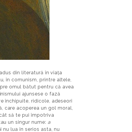
adus din literatură în viața
u, în comunism, printre altele,
espre omul bătut pentru că avea
linismului ajunsese o fază
 închipuite, ridicole, adeseori
ă, care acoperea un gol moral,
ncât să te pui împotriva
rtau un singur nume:
a
i nu lua în serios asta, nu