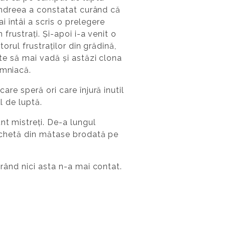
. Andreea a constatat curând că
 întâi a scris o prelegere
frustrați. Și-apoi i-a venit o
torul frustraților din grădină,
ate să mai vadă și astăzi clona
omniacă.
are speră ori care înjură inutil
l de luptă.
nt mistreți. De-a lungul
tichetă din mătase brodată pe
urând nici asta n-a mai contat.