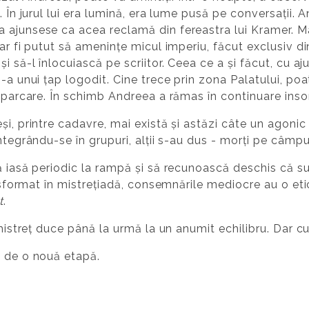
e. În jurul lui era lumină, era lume pusă pe conversații
ajunsese ca acea reclamă din fereastra lui Kramer. Mai
ar fi putut să amenințe micul imperiu, făcut exclusiv din 
 să-l înlocuiască pe scriitor. Ceea ce a și făcut, cu aju
i-a unui țap logodit. Cine trece prin zona Palatului, po
n parcare. În schimb Andreea a rămas în continuare ins
i, printre cadavre, mai există și astăzi câte un agonic c
ntegrându-se în grupuri, alții s-au dus - morți pe câmpu
ă iasă periodic la rampă și să recunoască deschis că su
ransformat în mistrețiadă, consemnările mediocre au o e
t
.
 mistreț duce până la urmă la un anumit echilibru. Dar c
a de o nouă etapă.