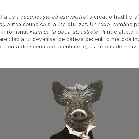
ația de
a recunoaște că ești mistreț
a creat o tradiție, a
, aș putea spune că s-a literaturizat. Un reper rămâne p
o în romanul
Mămica la două albăstrele
. Printre altele,
care plagiatul devenise, de câteva decenii, o metodă înv
e Ponta din scena prezidențialelor, s-a impus definitiv i