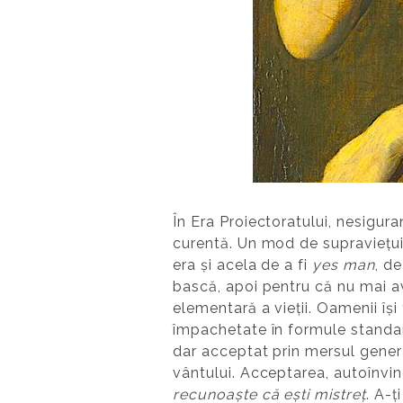
În Era Proiectoratului, nesiguran
curentă. Un mod de supraviețuir
era și acela de a fi
yes man
, d
bască, apoi pentru că nu mai av
elementară a vieții. Oamenii își
împachetate în formule standa
dar acceptat prin mersul general
vântului. Acceptarea, autoînvin
recunoaște că ești mistreț
. A-ț