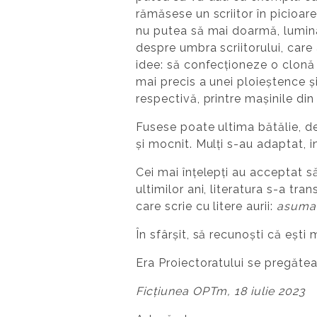
rămăsese un scriitor în picioar
nu putea să mai doarmă, lumina 
despre umbra scriitorului, care 
idee: să confecționeze o clonă și
mai precis a unei ploieștence ș
respectivă, printre mașinile di
Fusese poate ultima bătălie, deș
și mocnit. Mulți s-au adaptat, i
Cei mai înțelepți au acceptat s
ultimilor ani, literatura s-a t
care scrie cu litere aurii:
asuma
În sfârșit, să recunoști că ești
Era Proiectoratului se pregăte
Ficțiunea OPTm, 18 iulie 2023