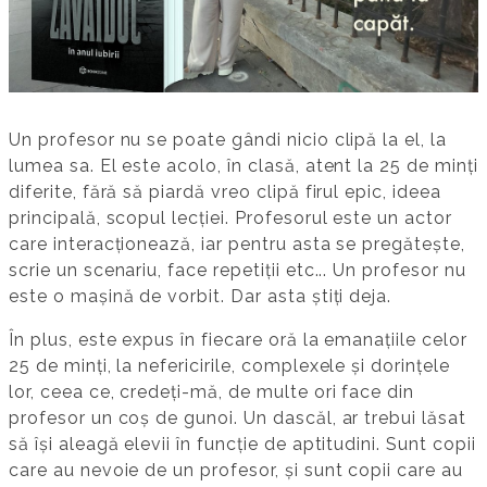
Un profesor nu se poate gândi nicio clipă la el, la
lumea sa. El este acolo, în clasă, atent la 25 de minți
diferite, fără să piardă vreo clipă firul epic, ideea
principală, scopul lecției. Profesorul este un actor
care interacționează, iar pentru asta se pregătește,
scrie un scenariu, face repetiții etc... Un profesor nu
este o mașină de vorbit. Dar asta știți deja.
În plus, este expus în fiecare oră la emanațiile celor
25 de minți, la nefericirile, complexele și dorințele
lor, ceea ce, credeți-mă, de multe ori face din
profesor un coș de gunoi. Un dascăl, ar trebui lăsat
să își aleagă elevii în funcție de aptitudini. Sunt copii
care au nevoie de un profesor, și sunt copii care au