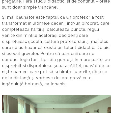
pregătire. Fără studiu didactic, și de conținut - orele
sunt doar simple trăncăneli.
Și mai dăunător este faptul că un profesor a fost
transformat în ultimele decenii într-un birocrat, care
completează hârtii și calculează puncte, reguli
venite din mințile acelorași decidenți care
disprețuiesc școala, cultura profesorului și mai ales
care nu au habar că există un talent didactic. De aici
și eșecul grevelor. Pentru că oamenii care ne
conduc, legiuitorii, tipii ăia gomoși, în mare parte, au
disprețuit și disprețuiesc școala. Altfel, nu văd de ce
niște oameni care pot să schimbe lucrurile, rânjesc
de la distanță și vorbesc despre grevă cu o
îngăduință botoasă, ca Iohanis.