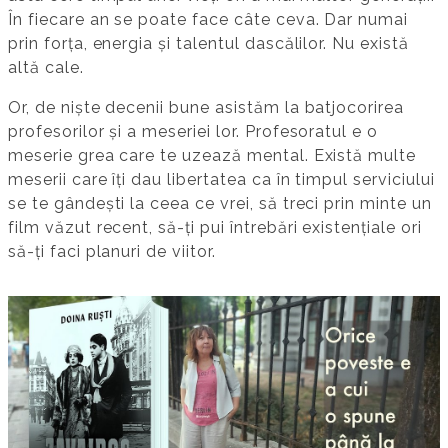
În fiecare an se poate face câte ceva. Dar numai
prin forța, energia și talentul dascălilor. Nu există
altă cale.
Or, de niște decenii bune asistăm la batjocorirea
profesorilor și a meseriei lor. Profesoratul e o
meserie grea care te uzează mental. Există multe
meserii care îți dau libertatea ca în timpul serviciului
se te gândești la ceea ce vrei, să treci prin minte un
film văzut recent, să-ți pui întrebări existențiale ori
să-ți faci planuri de viitor.