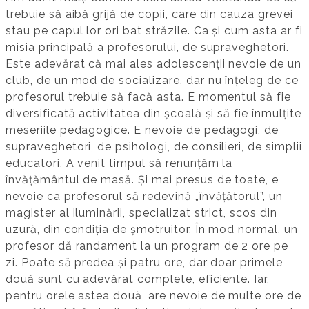
trebuie să aibă grijă de copii, care din cauza grevei
stau pe capul lor ori bat străzile. Ca și cum asta ar fi
misia principală a profesorului, de supraveghetori.
Este adevărat că mai ales adolescenții nevoie de un
club, de un mod de socializare, dar nu înțeleg de ce
profesorul trebuie să facă asta. E momentul să fie
diversificată activitatea din școală și să fie înmulțite
meseriile pedagogice. E nevoie de pedagogi, de
supraveghetori, de psihologi, de consilieri, de simplii
educatori. A venit timpul să renunțăm la
învățământul de masă. Și mai presus de toate, e
nevoie ca profesorul să redevină „învățătorul”, un
magister al iluminării, specializat strict, scos din
uzură, din condiția de șmotruitor. În mod normal, un
profesor dă randament la un program de 2 ore pe
zi. Poate să predea și patru ore, dar doar primele
două sunt cu adevărat complete, eficiente. Iar,
pentru orele astea două, are nevoie de multe ore de