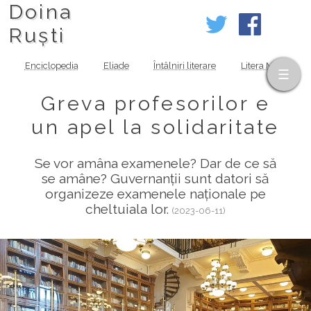
Doina
Ruști
Enciclopedia
Eliade
Întâlniri literare
Litera MOV
Greva profesorilor e
un apel la solidaritate
Se vor amâna examenele? Dar de ce să
se amâne? Guvernanții sunt datori să
organizeze examenele naționale pe
cheltuiala lor.
(2023-06-11)