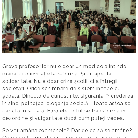
Greva profesorilor nu e doar un mod de a întinde
mâna, ci o invitație la reformă. Și un apel la
solidaritate. Nu e doar criza școlii, ci a întregii
societăți. Orice schimbare de sistem începe cu
școala. Dincolo de cunoștințe, siguranța, încrederea
în sine, politețea, eleganța socială - toate astea se
capătă în școală. Fără ele, totul se transformă în
dezordine și vulgaritate după cum puteți vedea.
Se vor amâna examenele? Dar de ce să se amâne?
Guvernanții sunt datori să organizeze examenele