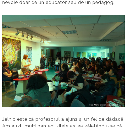
nevoie doar de un educator sau de un pedagog.
Jalnic este că profesorul a ajuns și un fel de dădacă.
Am auzit mulți oameni zilele astea văietându-se că