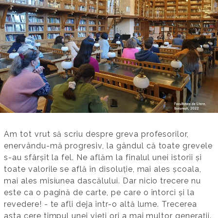
Am tot vrut să scriu despre greva profesorilor,
enervându-mă progresiv, la gândul că toate grevele
s-au sfârșit la fel. Ne aflăm la finalul unei istorii și
toate valorile se află în disoluție, mai ales școala,
mai ales misiunea dascălului. Dar nicio trecere nu
este ca o pagină de carte, pe care o întorci și la
revedere! - te afli deja într-o altă lume. Trecerea
asta cere timpul unei vieți ori a mai multor generații.