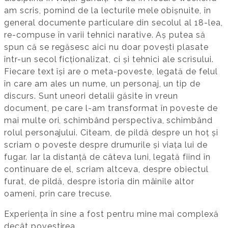
am scris, pornind de la lecturile mele obișnuite, în
general documente particulare din secolul al 18-lea,
re-compuse în varii tehnici narative. Aș putea să
spun că se regăsesc aici nu doar povești plasate
într-un secol ficționalizat, ci și tehnici ale scrisului.
Fiecare text își are o meta-poveste, legată de felul
în care am ales un nume, un personaj, un tip de
discurs. Sunt uneori detalii găsite în vreun
document, pe care l-am transformat în poveste de
mai multe ori, schimbând perspectiva, schimbând
rolul personajului. Citeam, de pildă despre un hoț și
scriam o poveste despre drumurile și viața lui de
fugar. Iar la distanță de câteva luni, legată fiind în
continuare de el, scriam altceva, despre obiectul
furat, de pildă, despre istoria din mâinile altor
oameni, prin care trecuse.
Experiența în sine a fost pentru mine mai complexă
decât povestirea.