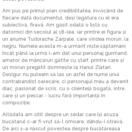
Am pus pe primul plan credibilitatea, invocând de
fiecare dată documentul, deși legătura cu el era
subiectivă, firavă. Am găsit odată o listă cu
datornici din secolul al 18-lea, iar printre ei figura și
un anume Tudorache Zarpale, care vindea morun, la
negru. Numele acesta m-a urmărit niște săptămâni
încât până la urmă l-am dat unui personaj gurmand,
amator de mâncăruri gătite cu ștaif, printre care și
un morun pregătit domnește la Hanul Zlătari.
Desigur, nu puteam să las un asfel de nume unui
contrabandist oarecare, ci personajul meu a devenit
diac, pasionat de scris, cu o clientelă bogată, între
care și un pescar - lucru fără importanță în
compoziție.
Altădată am citit despre un sedar care își acuza
bucătarul c-ar fi vrut să-l omoare, dându-i otravă.
De aici s-a născut povestea despre bucătăreasa