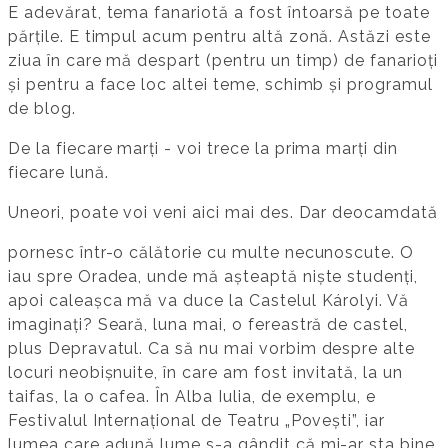
E adevărat, tema fanariotă a fost întoarsă pe toate
părțile. E timpul acum pentru altă zonă. Astăzi este
ziua în care mă despart (pentru un timp) de fanarioți
și pentru a face loc altei teme, schimb și programul
de blog.
De la fiecare marți - voi trece la prima marți din
fiecare lună.
Uneori, poate voi veni aici mai des. Dar deocamdată
pornesc într-o călătorie cu multe necunoscute. O
iau spre Oradea, unde mă așteaptă niște studenți,
apoi caleașca mă va duce la Castelul Károlyi. Vă
imaginați? Seară, luna mai, o fereastră de castel,
plus Depravatul. Ca să nu mai vorbim despre alte
locuri neobișnuite, în care am fost invitată, la un
taifas, la o cafea. În Alba Iulia, de exemplu, e
Festivalul Internațional de Teatru „Povești”, iar
lumea care adună lume s-a gândit că mi-ar sta bine