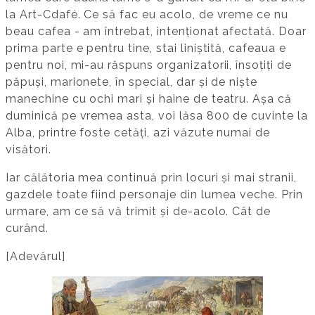
la Art-Cdafé. Ce să fac eu acolo, de vreme ce nu
beau cafea - am întrebat, intenționat afectată. Doar
prima parte e pentru tine, stai liniștită, cafeaua e
pentru noi, mi-au răspuns organizatorii, însoțiți de
păpuși, marionete, în special, dar și de niște
manechine cu ochi mari și haine de teatru. Așa că
duminică pe vremea asta, voi lăsa 800 de cuvinte la
Alba, printre foste cetăți, azi văzute numai de
visători.
Iar călătoria mea continuă prin locuri și mai stranii,
gazdele toate fiind personaje din lumea veche. Prin
urmare, am ce să vă trimit și de-acolo. Cât de
curând.
[Adevărul]