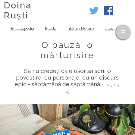
Doina
Ruști
Enciclopedia
Eliade
Întâlniri literare
Litera MOV
O pauză, o
mărturisire
Să nu credeți că e ușor să scrii o
povestire, cu personaje, cu un discurs
epic ‑ săptămână de săptămână.
(2023-05-
09)