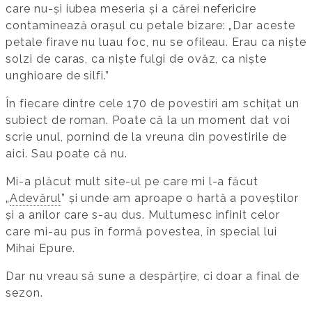
care nu-și iubea meseria și a cărei nefericire
contaminează orașul cu petale bizare: „Dar aceste
petale firave nu luau foc, nu se ofileau. Erau ca niște
solzi de caras, ca niște fulgi de ovăz, ca niște
unghioare de silfi.”
În fiecare dintre cele 170 de povestiri am schițat un
subiect de roman. Poate că la un moment dat voi
scrie unul, pornind de la vreuna din povestirile de
aici. Sau poate că nu.
Mi-a plăcut mult site-ul pe care mi l-a făcut
„
Adevărul
” și unde am aproape o hartă a poveștilor
și a anilor care s-au dus. Multumesc infinit celor
care mi-au pus în formă povestea, în special lui
Mihai Epure.
Dar nu vreau să sune a despărțire, ci doar a final de
sezon.