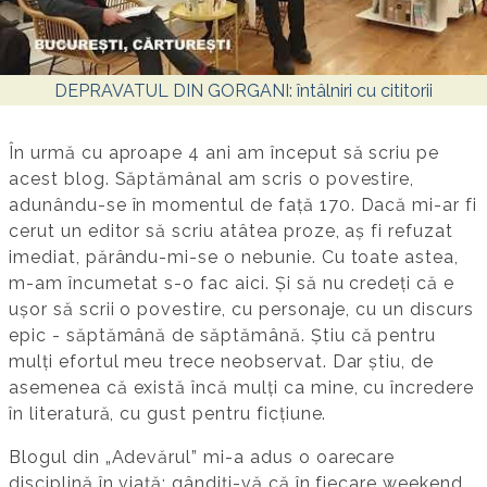
DEPRAVATUL DIN GORGANI: întâlniri cu cititorii
În urmă cu aproape 4 ani am început să scriu pe
acest blog. Săptămânal am scris o povestire,
adunându-se în momentul de față 170. Dacă mi-ar fi
cerut un editor să scriu atâtea proze, aș fi refuzat
imediat, părându-mi-se o nebunie. Cu toate astea,
m-am încumetat s-o fac aici. Și să nu credeți că e
ușor să scrii o povestire, cu personaje, cu un discurs
epic - săptămână de săptămână. Știu că pentru
mulți efortul meu trece neobservat. Dar știu, de
asemenea că există încă mulți ca mine, cu încredere
în literatură, cu gust pentru ficțiune.
Blogul din „Adevărul” mi-a adus o oarecare
disciplină în viață: gândiți-vă că în fiecare weekend