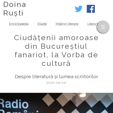
Doina
Ruști
Enciclopedia
Eliade
Întâlniri literare
Litera MOV
Ciudățenii amoroase
din Bucureștiul
fanariot, la Vorba de
cultură
Despre literatură și lumea scriitorilor
(2022-04-01)