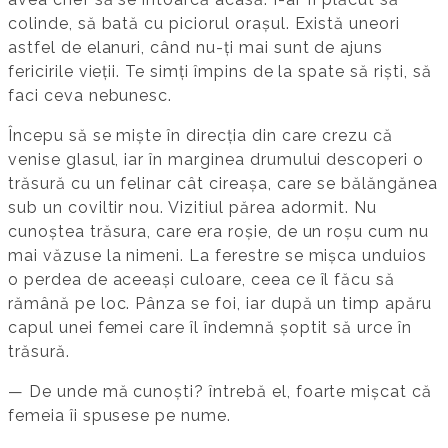
colinde, să bată cu piciorul orașul. Există uneori
astfel de elanuri, când nu-ți mai sunt de ajuns
fericirile vieții. Te simți împins de la spate să riști, să
faci ceva nebunesc.
Începu să se miște în direcția din care crezu că
venise glasul, iar în marginea drumului descoperi o
trăsură cu un felinar cât cireașa, care se bălăngănea
sub un coviltir nou. Vizitiul părea adormit. Nu
cunoștea trăsura, care era roșie, de un roșu cum nu
mai văzuse la nimeni. La ferestre se mișca unduios
o perdea de aceeași culoare, ceea ce îl făcu să
rămână pe loc. Pânza se foi, iar după un timp apăru
capul unei femei care îl îndemnă șoptit să urce în
trăsură.
— De unde mă cunoști? întrebă el, foarte mișcat că
femeia îi spusese pe nume.