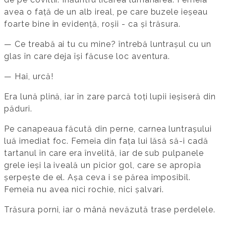
avea o față de un alb ireal, pe care buzele ieșeau
foarte bine în evidență, roșii - ca și trăsura.
— Ce treabă ai tu cu mine? întrebă luntrașul cu un
glas în care deja își făcuse loc aventura.
— Hai, urcă!
Era lună plină, iar în zare parcă toți lupii ieșiseră din
păduri.
Pe canapeaua făcută din perne, carnea luntrașului
luă imediat foc. Femeia din fața lui lăsă să-i cadă
tartanul în care era învelită, iar de sub pulpanele
grele ieși la iveală un picior gol, care se apropia
șerpește de el. Așa ceva i se părea imposibil.
Femeia nu avea nici rochie, nici șalvari.
Trăsura porni, iar o mână nevăzută trase perdelele.