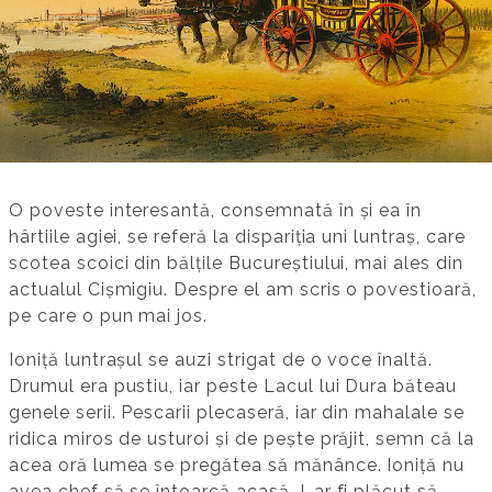
O poveste interesantă, consemnată în și ea în
hârtiile agiei, se referă la dispariția uni luntraș, care
scotea scoici din bălțile Bucureștiului, mai ales din
actualul Cișmigiu. Despre el am scris o povestioară,
pe care o pun mai jos.
Ioniță luntrașul se auzi strigat de o voce înaltă.
Drumul era pustiu, iar peste Lacul lui Dura băteau
genele serii. Pescarii plecaseră, iar din mahalale se
ridica miros de usturoi și de pește prăjit, semn că la
acea oră lumea se pregătea să mănânce. Ioniță nu
avea chef să se întoarcă acasă. I-ar fi plăcut să