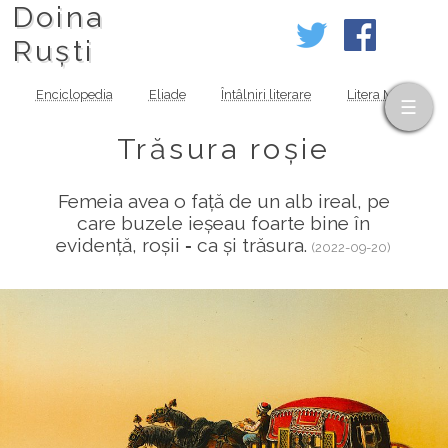
Doina
Ruști
Enciclopedia
Eliade
Întâlniri literare
Litera MOV
Trăsura roșie
Femeia avea o față de un alb ireal, pe
care buzele ieșeau foarte bine în
evidență, roșii ‑ ca și trăsura.
(2022-09-20)