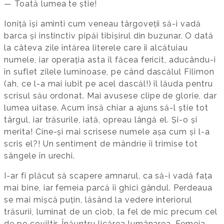
— Toată lumea te știe!
Ioniță își aminti cum veneau târgoveții să-i vadă
barca și instinctiv pipăi tibișirul din buzunar. O dată
la câteva zile întărea literele care îi alcătuiau
numele, iar operația asta îl făcea fericit, aducându-i
în suflet zilele luminoase, pe când dascălul Filimon
(ah, ce l-a mai iubit pe acel dascăl!) îl lăuda pentru
scrisul său ordonat. Mai avusese clipe de glorie, dar
lumea uitase. Acum însă chiar a ajuns să-l știe tot
târgul, iar trăsurile, iată, opreau lângă el. Și-o și
merita! Cine-și mai scrisese numele așa cum și l-a
scris el?! Un sentiment de mândrie îi trimise tot
sângele în urechi.
I-ar fi plăcut să scapere amnarul, ca să-i vadă fața
mai bine, iar femeia parcă îi ghici gândul. Perdeaua
se mai mișcă puțin, lăsând la vedere interiorul
trăsurii, luminat de un ciob, la fel de mic precum cel
de pe coviltir. Înăuntru licărea lumânarea. Femeia