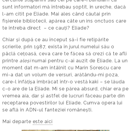
sunt informatori mă întrebau șoptit, în ureche, dacă
l-am citit pe Eliade. Mai ales când căutai prin
fișierele bibliotecii, apărea câte un ins onctuos care
te întreba direct – ce cauți? Eliade?
Chiar și după ce au început să-i fie retipărite
scrierile, prin 1987, exista în jurul numelui său o
pâclă cețoasă, ceva care te făcea să crezi că te afli
printre
aleși
numai pentru c-ai auzit de Eliade. La un
moment dat m-am întâlnit cu Marin Sorescu care
mi-a dat un volum de versuri, arătându-mi poza,
care-l înfățișa îmbrăcat într-o vestă kaki – se lăuda
c-o are de la Eliade. Mi se părea absurd, chiar era pe
vremea aia, dar și astfel de lucruri făceau parte din
receptarea povestirilor lui Eliade. Cumva opera lui
se află în ADN-ul fanteziei românești.
Mai departe
este aici