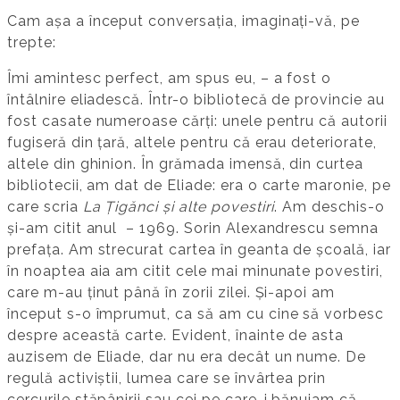
Cam așa a început conversația, imaginați-vă, pe
trepte:
Îmi amintesc perfect, am spus eu, – a fost o
întâlnire eliadescă. Într-o bibliotecă de provincie au
fost casate numeroase cărți: unele pentru că autorii
fugiseră din țară, altele pentru că erau deteriorate,
altele din ghinion. În grămada imensă, din curtea
bibliotecii, am dat de Eliade: era o carte maronie, pe
care scria
La Țigănci și alte povestiri
. Am deschis-o
și-am citit anul – 1969. Sorin Alexandrescu semna
prefața. Am strecurat cartea în geanta de școală, iar
în noaptea aia am citit cele mai minunate povestiri,
care m-au ținut până în zorii zilei. Și-apoi am
început s-o împrumut, ca să am cu cine să vorbesc
despre această carte. Evident, înainte de asta
auzisem de Eliade, dar nu era decât un nume. De
regulă activiștii, lumea care se învârtea prin
cercurile stăpânirii sau cei pe care-i bănuiam că