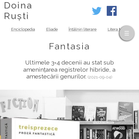
Doina
Ruști
Enciclopedia
Eliade
Întâlniri literare
Litera MOV
Fantasia
Ultimele 3‑4 decenii au stat sub
amenințarea registrelor hibride, a
amestecării genurilor.
(2021-09-04)