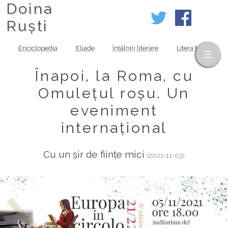
Doina
Ruști
Enciclopedia
Eliade
Întâlniri literare
Litera MOV
Înapoi, la Roma, cu
Omulețul roșu. Un
eveniment
internațional
Cu un șir de ființe mici
(2021-11-03)