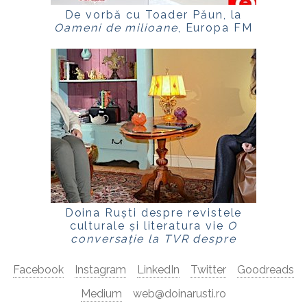
De vorbă cu Toader Păun, la
Oameni de milioane
, Europa FM
Doina Ruști despre revistele
culturale și literatura vie
O
conversație la TVR despre
scriitori, reviste și memorie
Facebook
Instagram
LinkedIn
Twitter
Goodreads
Medium
web@doinarusti.ro