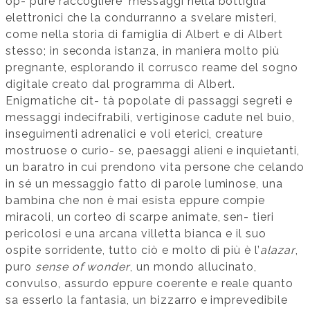
op- pure raccogliere ‘messaggi nella bottiglia’
elettronici che la condurranno a svelare misteri,
come nella storia di famiglia di Albert e di Albert
stesso; in seconda istanza, in maniera molto più
pregnante, esplorando il corrusco reame del sogno
digitale creato dal programma di Albert.
Enigmatiche cit- tà popolate di passaggi segreti e
messaggi indecifrabili, vertiginose cadute nel buio,
inseguimenti adrenalici e voli eterici, creature
mostruose o curio- se, paesaggi alieni e inquietanti,
un baratro in cui prendono vita persone che celando
in sé un messaggio fatto di parole luminose, una
bambina che non è mai esista eppure compie
miracoli, un corteo di scarpe animate, sen- tieri
pericolosi e una arcana villetta bianca e il suo
ospite sorridente, tutto ciò e molto di più è l’
alazar
,
puro
sense of wonder
, un mondo allucinato,
convulso, assurdo eppure coerente e reale quanto
sa esserlo la fantasia, un bizzarro e imprevedibile