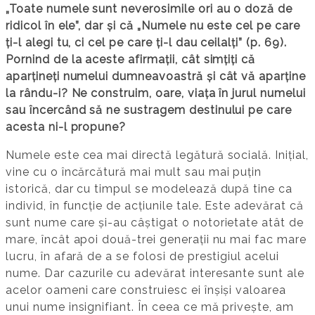
„Toate numele sunt neverosimile ori au o doză de
ridicol în ele”, dar și că „Numele nu este cel pe care
ți-l alegi tu, ci cel pe care ți-l dau ceilalți” (p. 69).
Pornind de la aceste afirmații, cât simțiți că
aparțineți numelui dumneavoastră și cât vă aparține
la rându-i? Ne construim, oare, viața în jurul numelui
sau încercând să ne sustragem destinului pe care
acesta ni-l propune?
Numele este cea mai directă legătură socială. Inițial,
vine cu o încărcătură mai mult sau mai puțin
istorică, dar cu timpul se modelează după tine ca
individ, în funcție de acțiunile tale. Este adevărat că
sunt nume care și-au câștigat o notorietate atât de
mare, încât apoi două-trei generații nu mai fac mare
lucru, în afară de a se folosi de prestigiul acelui
nume. Dar cazurile cu adevărat interesante sunt ale
acelor oameni care construiesc ei înșiși valoarea
unui nume insignifiant. În ceea ce mă privește, am