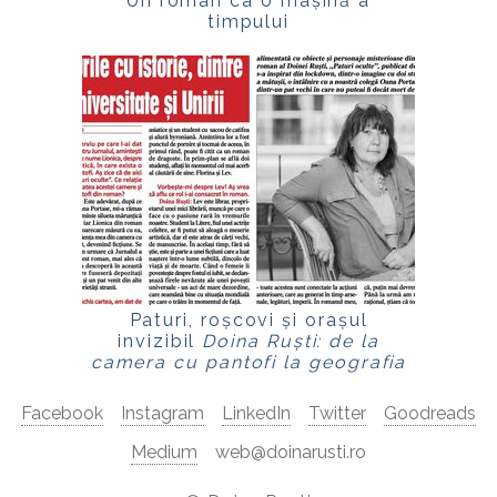
Un roman ca o mașină a
timpului
Paturi, roșcovi și orașul
invizibil
Doina Ruști: de la
camera cu pantofi la geografia
secretă a Bucureștiului
Facebook
Instagram
LinkedIn
Twitter
Goodreads
Medium
web@doinarusti.ro