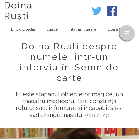
Doina
Ruști
Enciclopedia
Eliade
Întâlniri literare
Litera MOV
Doina Ruști despre
numele, într‑un
interviu în Semn de
carte
El este stăpânul obiectelor magice, un
maestru mediocru, fără conștiința
rolului său, înfumurat și incapabil să‑și
vadă lungul nasului
(2021-01-09)