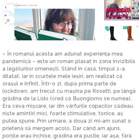
– În romanul acesta am adunat experiența mea
pandemică – este un roman plasat în zona invi­zi­bilă
a legăturilor omenești. Stând în casă, timpul s-a
dilatat, iar în scurtele mele ie­șiri, am realizat că
orașul e in­finit. Într-o zi, după prima parte de
lockdown, am trecut cu mașina pe Rosetti, pe lângă
grădina de la Lido (cred că Buongiorno se numea).
Era ceva mișcare, iar din vârfurile copacilor cădeau
niște amintiri mici, foarte stimulative, tonice, aș
putea spune. Prin urmare, a doua zi mi-am sunat o
prie­tenă să mergem acolo. Dar când am ajuns,
porțile erau închise, gră­dina era pustie, iar așa, fără