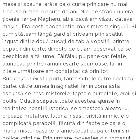
mese și scaune, arăta ca o curte prin care nu mai
trecuse nimeni de sute de ani. Nici pe stradă nu era
țipenie, iar pe Ma­ghe­ru, abia dacă am văzut câteva
mașini. Era post-apo­caliptic, mă simțeam sin­gură. Și
cum stăteam lângă gard și pri­veam prin spațiul
îngust dintre două bucăți de tablă vopsită, printre
copacii din curte, dincolo de ei, am observat că se
des­chidea altă lume. Fâlfâiau pulpane ca­ti­felate,
alunecau printre ramuri eșarfe spumoase. Iar în
zilele următoare am constatat că prin tot
Bucureștiul există porți, fante subtile către cealaltă
parte, către lumea imaginației, iar în zona asta
ascunsă se nasc misterele, faptele aureolate, eroii și
bolile. Odată scăpate toate acestea, ajunse în
realitatea noastră istorică, se amestecă aleatoriu,
creează metafore. Istoria însăși, privită în mic, e o
complicată parabolă, făcută din fapte pe care o
mână misterioasă le-a amestecat după criterii sim­
bolice, criptice. Prin urmare, povestea din romanul