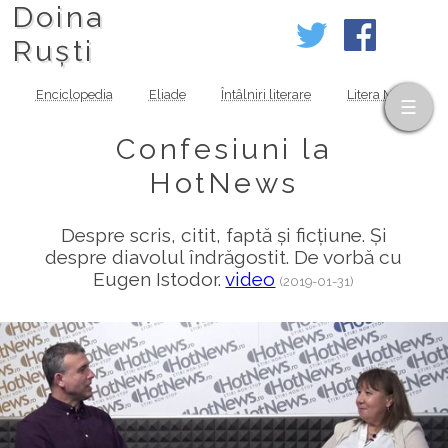
Doina
Ruști
Enciclopedia
Eliade
Întâlniri literare
Litera MOV
Confesiuni la
HotNews
Despre scris, citit, faptă și ficțiune. Și
despre diavolul îndrăgostit. De vorbă cu
Eugen Istodor.
video
(2019-01-31)