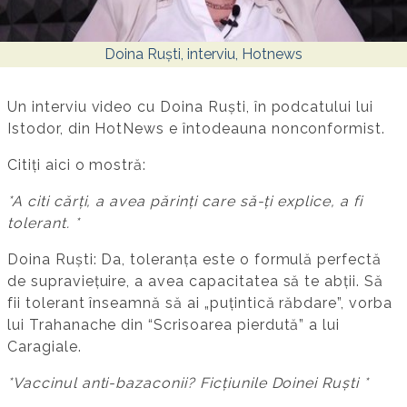
Doina Ruști, interviu, Hotnews
Un interviu video cu Doina Ruști, în podcatului lui
Istodor, din HotNews e întodeauna nonconformist.
Citiți aici o mostră:
*A citi cărți, a avea părinți care să-ți explice, a fi
tolerant. *
Doina Ruști: Da, toleranța este o formulă perfectă
de supraviețuire, a avea capacitatea să te abții. Să
fii tolerant înseamnă să ai „puțintică răbdare”, vorba
lui Trahanache din “Scrisoarea pierdută” a lui
Caragiale.
*Vaccinul anti-bazaconii? Ficțiunile Doinei Ruști *