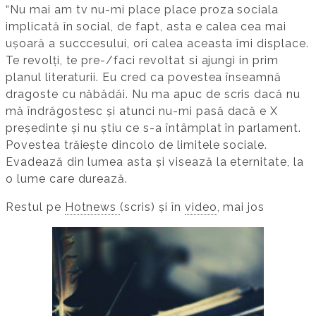
“Nu mai am tv nu-mi place place proza sociala
implicată în social, de fapt, asta e calea cea mai
ușoară a succcesului, ori calea aceasta îmi displace.
Te revolți, te pre-/faci revoltat si ajungi in prim
planul literaturii. Eu cred ca povestea înseamnă
dragoste cu năbădăi. Nu ma apuc de scris dacă nu
mă îndrăgostesc și atunci nu-mi pasă dacă e X
președinte și nu știu ce s-a întâmplat în parlament.
Povestea trăiește dincolo de limitele sociale.
Evadează din lumea asta și visează la eternitate, la
o lume care durează.
Restul pe
Hotnews
(scris) și în
video
, mai jos