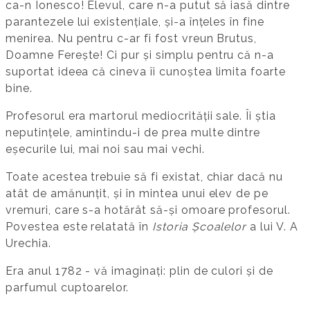
ca-n Ionesco! Elevul, care n-a putut să iasă dintre
parantezele lui existențiale, și-a înțeles în fine
menirea. Nu pentru c-ar fi fost vreun Brutus,
Doamne Ferește! Ci pur și simplu pentru că n-a
suportat ideea că cineva îi cunoștea limita foarte
bine.
Profesorul era martorul mediocrității sale. Îi știa
neputințele, amintindu-i de prea multe dintre
eșecurile lui, mai noi sau mai vechi.
Toate acestea trebuie să fi existat, chiar dacă nu
atât de amănunțit, și în mintea unui elev de pe
vremuri, care s-a hotărât să-și omoare profesorul.
Povestea este relatată în
Istoria Școalelor
a lui V. A
Urechia.
Era anul 1782 - vă imaginați: plin de culori și de
parfumul cuptoarelor.