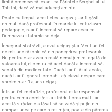
limită omenească, exact ca Părintele Serghei al lui
Tolstoi, dacă vă mai aduceți aminte.
Poate cu timpul, acest elev ucigaș și-ar fi găsit
drumul, dacă profesorul, în marele lui entuziasm
pedagogic, n-ar fi încercat să repare ceea ce
Dumnezeu statornicise deja.
Înnegurat și otrăvit, elevul ucigaș și-a făcut un fel
de misiune războinică din ponegrirea profesorului.
Nu pentru c-ar avea o reală nemulțumire legată de
valoarea lui, ci pentru că acel dacăl a încercat să-l
scoată din mediocritate. Dacă l-ar fi lăsat acolo,
dacă l-ar fi ignorat, probabil că elevul despre care
vorbim n-ar fi ajuns ucigaș.
Într-un fel, metafizic, profesorul este responsabil
pentru crima comisă: s-a străduit prea mult, iar
acestă strădanie a lăsat să se vadă și puțin din
compasiunea pe care o resimțea, poate din părerea