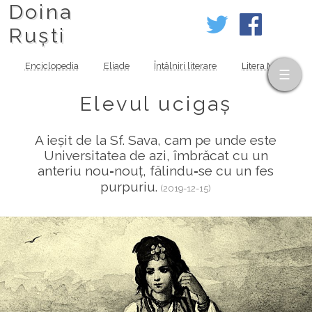
Doina
Ruști
Enciclopedia
Eliade
Întâlniri literare
Litera MOV
Elevul ucigaș
A ieșit de la Sf. Sava, cam pe unde este
Universitatea de azi, îmbrăcat cu un
anteriu nou‑nouț, fălindu‑se cu un fes
purpuriu.
(2019-12-15)