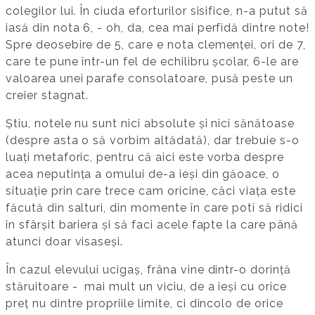
colegilor lui. În ciuda eforturilor sisifice, n-a putut să
iasă din nota 6, - oh, da, cea mai perfidă dintre note!
Spre deosebire de 5, care e nota clemenței, ori de 7,
care te pune într-un fel de echilibru școlar, 6-le are
valoarea unei parafe consolatoare, pusă peste un
creier stagnat.
Știu, notele nu sunt nici absolute și nici sănătoase
(despre asta o să vorbim altădată), dar trebuie s-o
luați metaforic, pentru că aici este vorba despre
acea neputința a omului de-a ieși din găoace, o
situație prin care trece cam oricine, căci viața este
făcută din salturi, din momente în care poti să ridici
în sfârșit bariera și să faci acele fapte la care până
atunci doar visaseși.
În cazul elevului ucigaș, frâna vine dintr-o dorință
stăruitoare - mai mult un viciu, de a ieși cu orice
preț nu dintre propriile limite, ci dincolo de orice