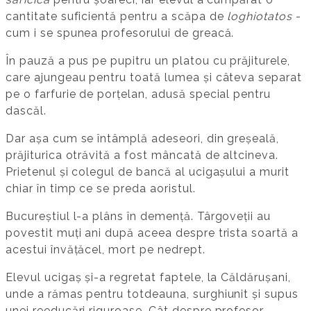
cantitate suficientă pentru a scăpa de
loghiotatos
-
cum i se spunea profesorului de greacă.
În pauză a pus pe pupitru un platou cu prăjiturele,
care ajungeau pentru toată lumea și câteva separat
pe o farfurie de porțelan, adusă special pentru
dascăl.
Dar așa cum se întâmplă adeseori, din greșeală,
prăjiturica otrăvită a fost mâncată de altcineva.
Prietenul și colegul de bancă al ucigașului a murit
chiar în timp ce se preda aoristul.
Bucureștiul l-a plâns în demență. Târgoveții au
povestit muți ani după aceea despre trista soartă a
acestui învățăcel, mort pe nedrept.
Elevul ucigaș și-a regretat faptele, la Căldărușani,
unde a rămas pentru totdeauna, surghiunit și supus
unei reeducări riguroase. Cât despre profesor,