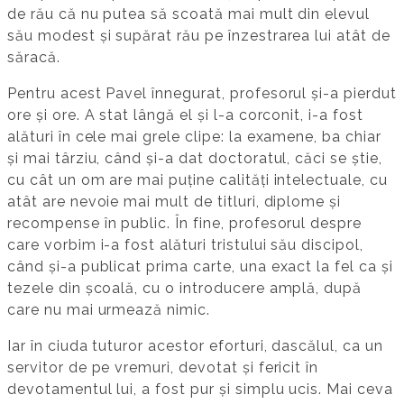
de rău că nu putea să scoată mai mult din elevul
său modest și supărat rău pe înzestrarea lui atât de
săracă.
Pentru acest Pavel înnegurat, profesorul și-a pierdut
ore și ore. A stat lângă el și l-a corconit, i-a fost
alături în cele mai grele clipe: la examene, ba chiar
și mai târziu, când și-a dat doctoratul, căci se știe,
cu cât un om are mai puține calități intelectuale, cu
atât are nevoie mai mult de titluri, diplome și
recompense în public. În fine, profesorul despre
care vorbim i-a fost alături tristului său discipol,
când și-a publicat prima carte, una exact la fel ca și
tezele din școală, cu o introducere amplă, după
care nu mai urmează nimic.
Iar în ciuda tuturor acestor eforturi, dascălul, ca un
servitor de pe vremuri, devotat și fericit în
devotamentul lui, a fost pur și simplu ucis. Mai ceva