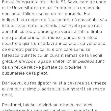
Elevul înnegurat a ieșit de la Sf. Sava, cam pe unde
este Universitatea de azi, îmbrăcat cu un anteriu
nou-nouț, fălindu-se cu un fes purpuriu. Era
indignat, era negru de fapt pentru că dascălului său
îi făcea zile fripte, punându-l să învețe pe de rost
aoristul, cu toată paradigma verbală, într-o limbă
care pe atunci încă nu murise, dar care în zilele
noastre a ajuns un cadavru, încă citat, cu venerație,
ce e drept, pentru că nu e om care să nu se
fălească puțintel cu un cuvânt rămas de la vechii
greci.
Anthropos
,
agapé
, uneori chiar
paideos
sunt
ca un fel de relicve purtate cu pioșenie în
buzunarele de la piept.
Dar elevul cu fes țipător nu știa ce-avea să urmeze,
el ura pur și simplu aoristul și s-a hotărât să scape
de el.
Pe atunci, băcăniile vindeau otravă, mai ales
săricică
pentru șoareci, iar elevul a cumpărat o