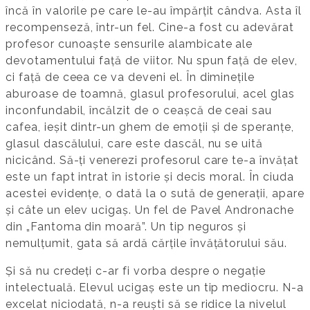
încă în valorile pe care le-au împărțit cândva. Asta îl
recompenseză, într-un fel. Cine-a fost cu adevărat
profesor cunoaște sensurile alambicate ale
devotamentului față de viitor. Nu spun față de elev,
ci față de ceea ce va deveni el. În diminețile
aburoase de toamnă, glasul profesorului, acel glas
inconfundabil, încălzit de o ceașcă de ceai sau
cafea, ieșit dintr-un ghem de emoții și de speranțe,
glasul dascălului, care este dascăl, nu se uită
nicicând. Să-ți venerezi profesorul care te-a învățat
este un fapt intrat în istorie și decis moral. În ciuda
acestei evidențe, o dată la o sută de generații, apare
și câte un elev ucigaș. Un fel de Pavel Andronache
din „Fantoma din moară”. Un tip neguros și
nemulțumit, gata să ardă cărțile învățătorului său.
Și să nu credeți c-ar fi vorba despre o negație
intelectuală. Elevul ucigaș este un tip mediocru. N-a
excelat niciodată, n-a reuști să se ridice la nivelul