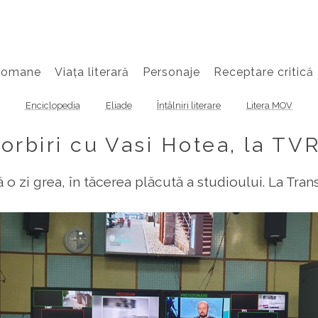
Romane
Viața literară
Personaje
Receptare critică
Enciclopedia
Eliade
Întâlniri literare
Litera MOV
orbiri cu Vasi Hotea, la TVR
o zi grea, în tăcerea plăcută a studioului. La Tran