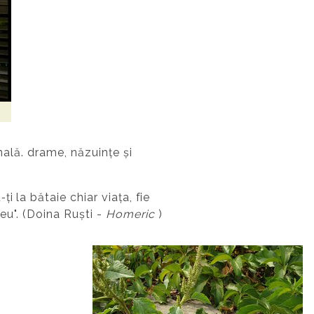
nală. drame, năzuințe și
 la bătaie chiar viaţa, fie
 eu". (Doina Ruști -
Homeric
)