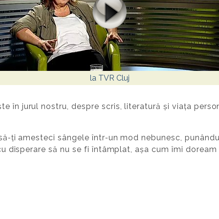
la TVR Cluj
în jurul nostru, despre scris, literatură și viața perso
 să‐ţi amesteci sângele într‐un mod nebunesc, punându‐ţi
ţi cu disperare să nu se fi întâmplat, așa cum îmi doream