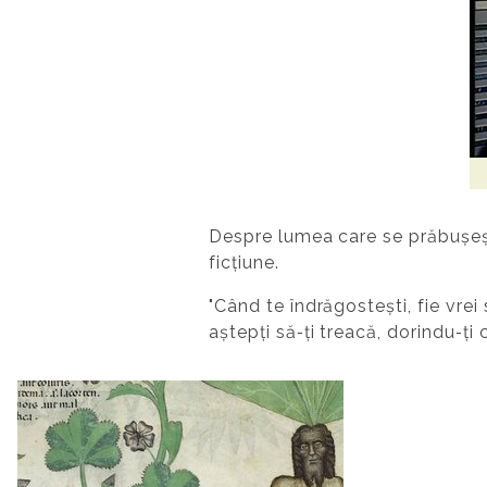
Despre lumea care se prăbușește 
ficțiune.
"Când te îndrăgostești, fie vrei
aștepţi să‐ţi treacă, dorindu‐