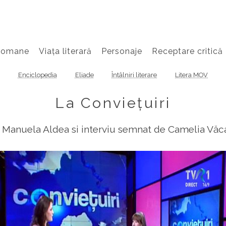
Romane
Viața literară
Personaje
Receptare critică
Enciclopedia
Eliade
Întâlniri literare
Litera MOV
La Conviețuiri
 Manuela Aldea si interviu semnat de Camelia Vă