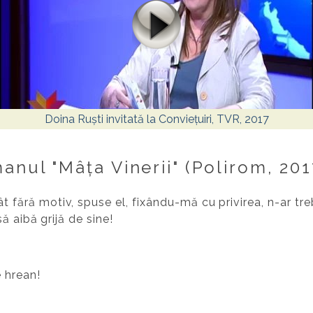
Doina Ruști invitată la Conviețuiri, TVR, 2017
nul "Mâța Vinerii" (Polirom, 201
t fără motiv, spuse el, fixându-mă cu privirea, n-ar tr
 să aibă grijă de sine!
 hrean!