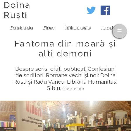
Doina
Ruști
Enciclopedia
Eliade
Întâlniri literare
Litera MOV
Fantoma din moară și
alti demoni
Despre scris, citit, publicat. Confesiuni
de scriitori. Romane vechi și noi: Doina
Ruști și Radu Vancu. Librăria Humanitas,
Sibiu.
(2017-11-10)