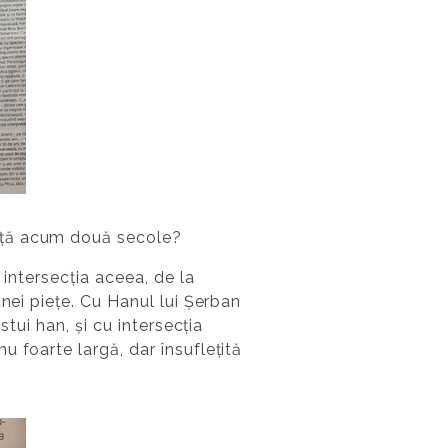
iață acum două secole?
 intersecția aceea, de la
nei piețe. Cu Hanul lui Șerban
tui han, și cu intersecția
 foarte largă, dar însuflețită