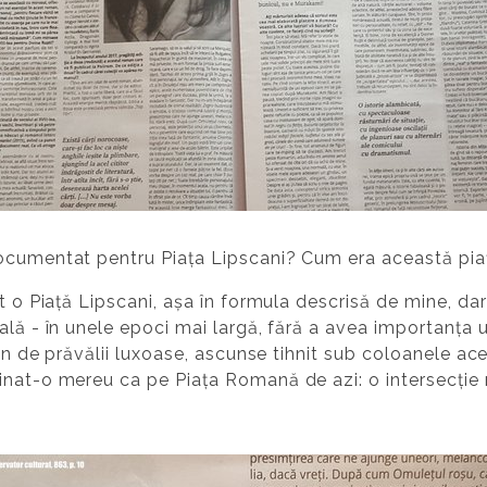
 documentat pentru Piața Lipscani? Cum era această p
at o Piață Lipscani, așa în formula descrisă de mine, dar
ală - în unele epoci mai largă, fără a avea importanța u
lin de prăvălii luxoase, ascunse tihnit sub coloanele aces
nat-o mereu ca pe Piața Romană de azi: o intersecție nu