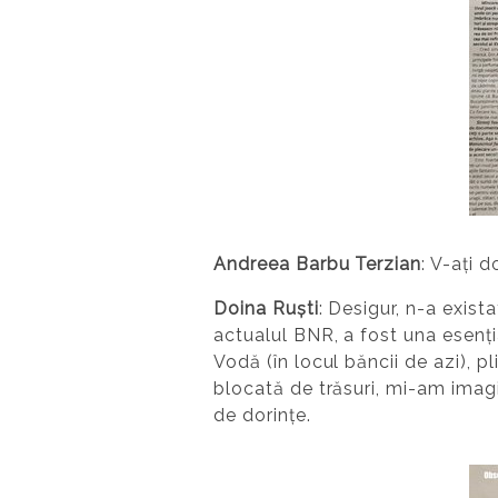
Andreea Barbu Terzian
: V-ați
Doina Ruști
: Desigur, n-a exist
actualul BNR, a fost una esenți
Vodă (în locul băncii de azi), p
blocată de trăsuri, mi-am imagi
de dorințe.