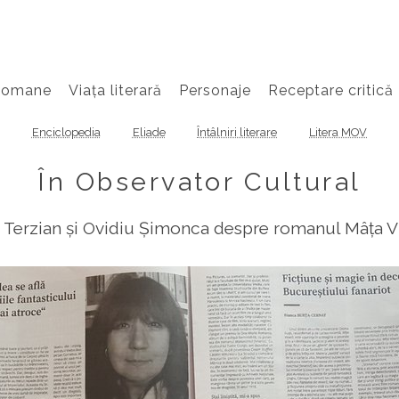
Romane
Viața literară
Personaje
Receptare critică
Enciclopedia
Eliade
Întâlniri literare
Litera MOV
În Observator Cultural
erzian și Ovidiu Șimonca despre romanul Mâța Viner