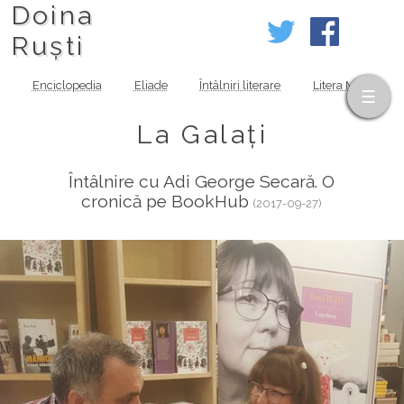
Doina
Ruști
Enciclopedia
Eliade
Întâlniri literare
Litera MOV
La Galați
Întâlnire cu Adi George Secară. O
cronică pe BookHub
(2017-09-27)