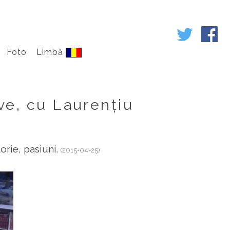
Foto
Limbă
ve, cu Laurențiu
torie, pasiuni.
(2015-04-25)