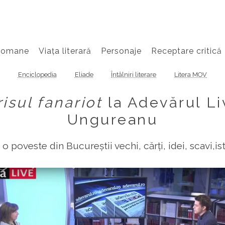
Romane
Viața literară
Personaje
Receptare critică
Enciclopedia
Eliade
Întâlniri literare
Litera MOV
isul fanariot
la Adevărul Li
Ungureanu
o poveste din Bucureștii vechi, cărți, idei, scavi,is