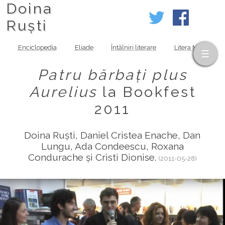
Doina
Ruști
Enciclopedia
Eliade
Întâlniri literare
Litera MOV
Patru bărbați plus
Aurelius
la Bookfest
2011
Doina Ruști, Daniel Cristea Enache, Dan
Lungu, Ada Condeescu, Roxana
Condurache și Cristi Dionise.
(2011-05-28)