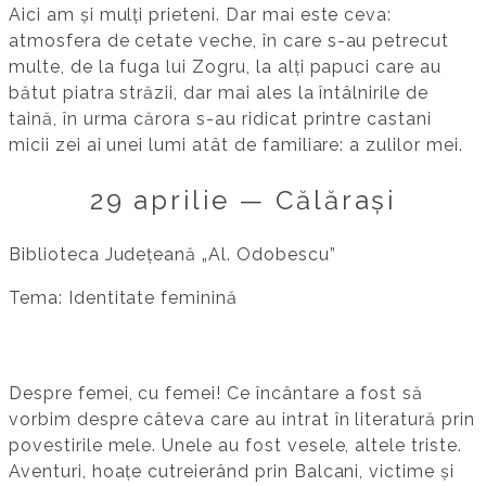
Aici am și mulți prieteni. Dar mai este ceva:
atmosfera de cetate veche, în care s-au petrecut
multe, de la fuga lui Zogru, la alți papuci care au
bătut piatra străzii, dar mai ales la întâlnirile de
taină, în urma cărora s-au ridicat printre castani
micii zei ai unei lumi atât de familiare: a zulilor mei.
29 aprilie — Călărași
Biblioteca Județeană „Al. Odobescu”
Tema: Identitate feminină
Despre femei, cu femei! Ce încântare a fost să
vorbim despre câteva care au intrat în literatură prin
povestirile mele. Unele au fost vesele, altele triste.
Aventuri, hoațe cutreierând prin Balcani, victime și