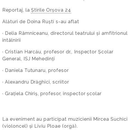
Reportaj, la
Știrile Orșova 24
Alături de Doina Ruști s-au aflat
· Delia Râmniceanu, directorul teatrului și amfitrionul
întâlnirii
· Cristian Harcău, profesor dr., Inspector Școlar
General, ISJ Mehedinți
· Daniela Tutunaru, profesor
· Alexandru Drăghici, scriitor
· Grațiela Chiriș, profesor, inspector școlar
La eveniment au participat muzicienii Mircea Suchici
(violoncel) și Liviu Ploae (orgă).