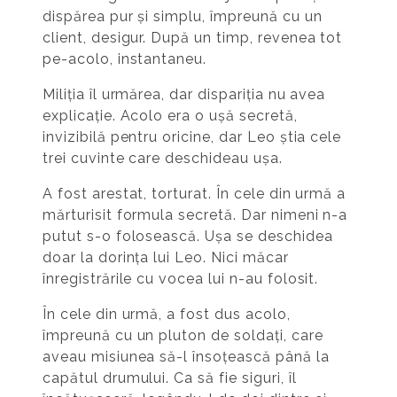
dispărea pur și simplu, împreună cu un
client, desigur. După un timp, revenea tot
pe-acolo, instantaneu.
Miliția îl urmărea, dar dispariția nu avea
explicație. Acolo era o ușă secretă,
invizibilă pentru oricine, dar Leo știa cele
trei cuvinte care deschideau ușa.
A fost arestat, torturat. În cele din urmă a
mărturisit formula secretă. Dar nimeni n-a
putut s-o folosească. Ușa se deschidea
doar la dorința lui Leo. Nici măcar
înregistrările cu vocea lui n-au folosit.
În cele din urmă, a fost dus acolo,
împreună cu un pluton de soldați, care
aveau misiunea să-l însoțească până la
capătul drumului. Ca să fie siguri, îl