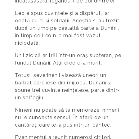
încătușaseră, legându-l de doi dintre ei.
Leo a spus cuvintele și a dispărut, iar
odată cu el și soldații. Aceștia s-au trezit
după un timp pe cealaltă parte a Dunării,
în timp ce Leo n-a mai fost văzut
niciodată.
Unii zic că ar trăi într-un oraș subteran, pe
fundul Dunării. Alții cred c-a murit.
Totuși, severinenii visează uneori un
bărbat care iese din mijlocul Dunării și
spune trei cuvinte neînțelese, parte dintr-
un solfegiu.
Nimeni nu poate să le memoreze, nimeni
nu le cunoaște sensul. În afară de un
cântăreț, care le-a pus într-un cântec.
Evenimentul a reunit numeroși cititori.