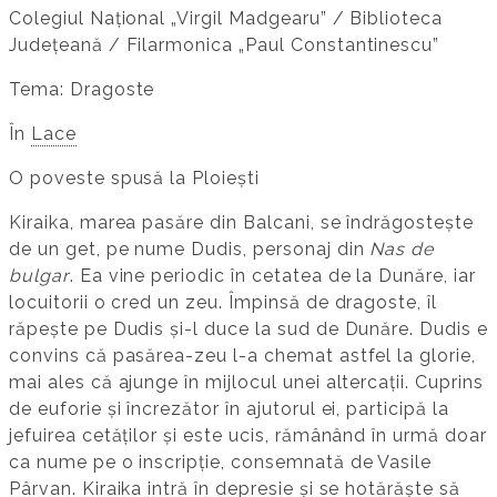
Colegiul Național „Virgil Madgearu” / Biblioteca
Județeană / Filarmonica „Paul Constantinescu”
Tema: Dragoste
În
Lace
O poveste spusă la Ploiești
Kiraika, marea pasăre din Balcani, se îndrăgostește
de un get, pe nume Dudis, personaj din
Nas de
bulgar
. Ea vine periodic în cetatea de la Dunăre, iar
locuitorii o cred un zeu. Împinsă de dragoste, îl
răpește pe Dudis și-l duce la sud de Dunăre. Dudis e
convins că pasărea-zeu l-a chemat astfel la glorie,
mai ales că ajunge în mijlocul unei altercații. Cuprins
de euforie și încrezător în ajutorul ei, participă la
jefuirea cetăților și este ucis, rămânând în urmă doar
ca nume pe o inscripție, consemnată de Vasile
Pârvan. Kiraika intră în depresie și se hotărăște să