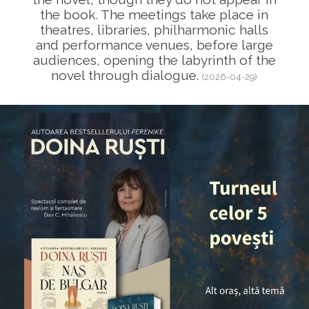
the book. The meetings take place in
theatres, libraries, philharmonic halls
and performance venues, before large
audiences, opening the labyrinth of the
novel through dialogue.
(2026-04-29)