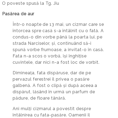
O poveste spusă la Tg. Jiu
Pasărea de aur
Într-o noapte de 13 mai, un cizmar care se
întorcea spre casă s-a întâlnit cu o fată. A
condus-o din vorbe până la poarta lui, pe
strada Narciselor, și, continuând să-i
spună vorbe frumoase, a invitat-o în casă.
Fata n-a scos o vorbă, își înghițise
cuvintele, dar nici n-a fost loc de vorbit.
Dimineața, fata dispăruse, dar de pe
pervazul ferestrei îl privea o pasăre
galbenă. A fost o clipă și după aceea a
dispărut, lăsând în urmă un parfum de
pădure, de floare tânără.
Ani mulți cizmarul a povestit despre
întâlnirea cu fata-pasăre. Oamenii îl