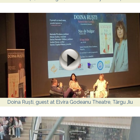
Doina Ruști, guest at Elvira Godeanu Theatre, Târgu Jiu