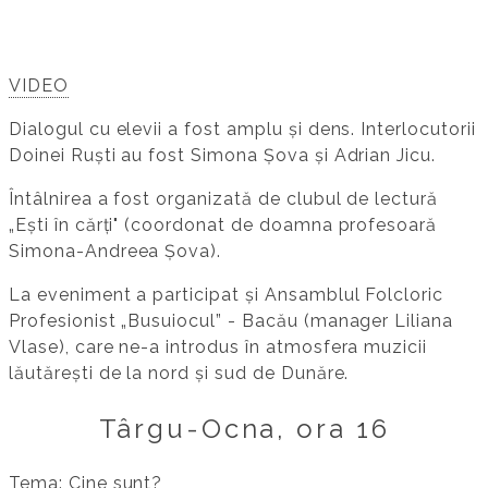
VIDEO
Dialogul cu elevii a fost amplu și dens. Interlocutorii
Doinei Ruști au fost Simona Șova și Adrian Jicu.
Întâlnirea a fost organizată de clubul de lectură
„Ești în cărți" (coordonat de doamna profesoară
Simona-Andreea Șova).
La eveniment a participat și Ansamblul Folcloric
Profesionist „Busuiocul” - Bacău (manager Liliana
Vlase), care ne-a introdus în atmosfera muzicii
lăutărești de la nord și sud de Dunăre.
Târgu-Ocna, ora 16
Tema: Cine sunt?