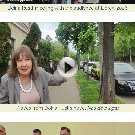
Doina Ruști, meeting with the audience at Librex, 2026
Places from Doina Ruști’s novel
Nas de bulgar