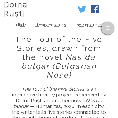
Doina
Ruști
Eliade
Literary encounters
The Purple Letter
The Tour of the Five
Stories, drawn from
the novel
Nas de
bulgar (Bulgarian
Nose)
The Tour of the Five Stories
is an
interactive literary project conceived by
Doina Ruști around her novel
Nas de
bulgar
— Humanitas, 2026. In each city,
the writer tells five stories connected to
the novel, though they do not appear in