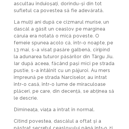
ascultau înduioșați, dorindu-și din tot
sufletul ca povestea să fie adevărată.
La mulți ani după ce cizmarul murise, un
dascăl a găsit un ceaslov pe marginea
căruia era notată o mică poveste. O
femeie spunea acolo că, într-o noapte, pe
13 mai, s-a visat pasăre galbenă, ciripind
la adunarea tuturor păsărilor din Târgu Jiu.
Iar după aceea, făcând pași mici pe strada
pustie, s-a întâlnit cu un păjuroi. Au mers
împreună pe strada Narciselor, au intrat
într-o casă, într-o lume de miraculoase
plăceri, pe care, din decență, se abținea să
le descrie.
Dimineața, viața a intrat în normal.
Citind povestea, dascălul a oftat și a
păstrat secretul ceaslovului până într-o zi,