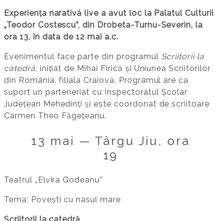
Experiența narativă live a avut loc la Palatul Culturii
„Teodor Costescu”, din Drobeta-Turnu-Severin, la
ora 13, în data de 12 mai a.c.
Evenimentul face parte din programul
Scriitorii la
catedră
, inițiat de Mihai Firică și Uniunea Scriitorilor
din România, filiala Craiova. Programul are ca
suport un parteneriat cu Inspectoratul Școlar
Județean Mehedinți și este coordonat de scriitoare
Carmen Theo Făgețeanu.
13 mai — Târgu Jiu, ora
19
Teatrul „Elvira Godeanu”
Tema: Povești cu nasul mare
Scriitorii la catedră