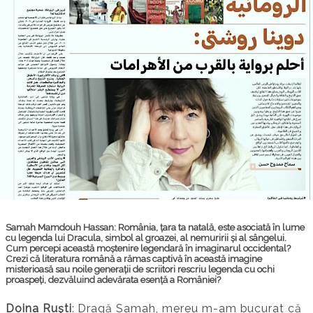
Samah Mamdouh Hassan
: România, țara ta natală, este asociată în lume
cu legenda lui Dracula, simbol al groazei, al nemuririi și al sângelui.
Cum percepi această moștenire legendară în imaginarul occidental?
Crezi că literatura română a rămas captivă în această imagine
misterioasă sau noile generații de scriitori rescriu legenda cu ochi
proaspeți, dezvăluind adevărata esență a României?
Doina Ruști
: Dragă Samah, mereu m-am bucurat că