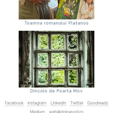
Toamna romanului Platanos
Dincolo de Poarta Mov
Facebook
Instagram
LinkedIn
Twitter
Goodreads
Medium
web@doinarusti.ro