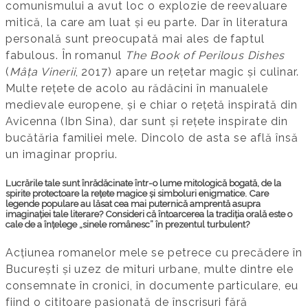
comunismului a avut loc o explozie de reevaluare
mitică, la care am luat și eu parte. Dar în literatura
personală sunt preocupată mai ales de faptul
fabulous. În romanul
The Book of Perilous Dishes
(
Mâța Vinerii
, 2017) apare un rețetar magic și culinar.
Multe rețete de acolo au rădăcini în manualele
medievale europene, și e chiar o rețetă inspirată din
Avicenna (Ibn Sina), dar sunt și rețete inspirate din
bucătăria familiei mele. Dincolo de asta se află însă
un imaginar propriu.
Lucrările tale sunt înrădăcinate într-o lume mitologică bogată, de la
spirite protectoare la rețete magice și simboluri enigmatice. Care
legende populare au lăsat cea mai puternică amprentă asupra
imaginației tale literare? Consideri că întoarcerea la tradiția orală este o
cale de a înțelege „sinele românesc” în prezentul turbulent?
Acțiunea romanelor mele se petrece cu precădere în
București și uzez de mituri urbane, multe dintre ele
consemnate în cronici, în documente particulare, eu
fiind o cititoare pasionată de înscrisuri fără