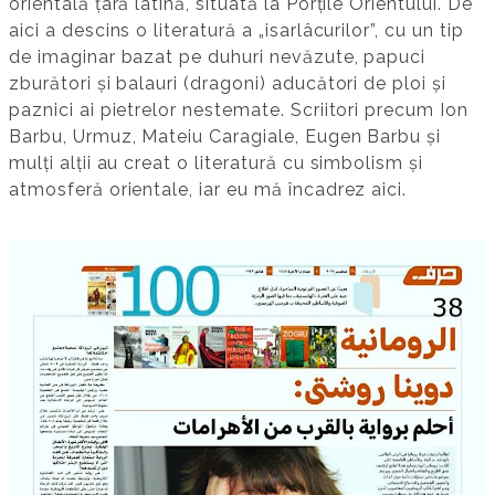
orientală țară latină, situată la Porțile Orientului. De
aici a descins o literatură a „isarlâcurilor”, cu un tip
de imaginar bazat pe duhuri nevăzute, papuci
zburători și balauri (dragoni) aducători de ploi și
paznici ai pietrelor nestemate. Scriitori precum Ion
Barbu, Urmuz, Mateiu Caragiale, Eugen Barbu și
mulți alții au creat o literatură cu simbolism și
atmosferă orientale, iar eu mă încadrez aici.