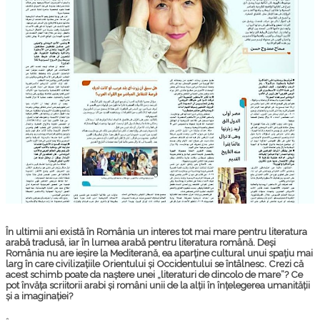
În ultimii ani există în România un interes tot mai mare pentru literatura
arabă tradusă, iar în lumea arabă pentru literatura română. Deși
România nu are ieșire la Mediterană, ea aparține cultural unui spațiu mai
larg în care civilizațiile Orientului și Occidentului se întâlnesc. Crezi că
acest schimb poate da naștere unei „literaturi de dincolo de mare”? Ce
pot învăța scriitorii arabi și români unii de la alții în înțelegerea umanității
și a imaginației?