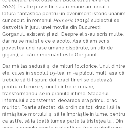
2022). În alte povestiri sau romane am creat o
latură fantastică pentru un eveniment istoric unanim
cunoscut. În romanul
Homeric
(2019) subiectul se
dezvoltă în jurul unei movile din București:
Gorganul, existent și azi. Despre el s-au scris multe,
dar nu se mai știe ce e acolo. Așa că am scris
povestea unei rase umane dispărute, un trib de
giganți, al căror mormânt este Gorganul.
Dar mă las sedusă și de mituri folclorice. Unul dintre
ele, cules în secolul 19-lea, mi-a plăcut mult, așa că
trebuie să ți-l spun: doi draci tineri se duelează
pentru o femeie și unul dintre ei moare,
transformându-se în granule infime. Stâpânul
Infernului e consternat, deoarece era primul drac
muritor. Foarte afectat, dă ordin ca toți dracii să ia
rămășițele mortului și să le împrăștie în lume, pentru
ca astfel să ia toată lumea parte la tristețea lui. Din
aceste granule crește o plantă cu frunze uimitoare