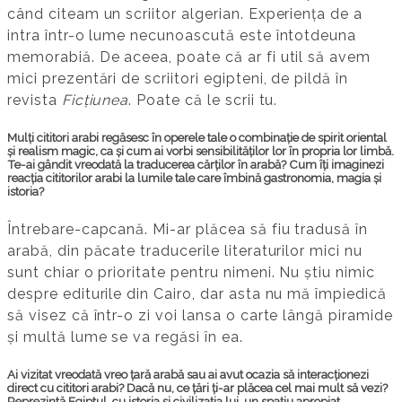
când citeam un scriitor algerian. Experiența de a
intra într-o lume necunoascută este întotdeuna
memorabiă. De aceea, poate că ar fi util să avem
mici prezentări de scriitori egipteni, de pildă în
revista
Ficțiunea
. Poate că le scrii tu.
Mulți cititori arabi regăsesc în operele tale o combinație de spirit oriental
și realism magic, ca și cum ai vorbi sensibilităților lor în propria lor limbă.
Te-ai gândit vreodată la traducerea cărților în arabă? Cum îți imaginezi
reacția cititorilor arabi la lumile tale care îmbină gastronomia, magia și
istoria?
Întrebare-capcană. Mi-ar plăcea să fiu tradusă în
arabă, din păcate traducerile literaturilor mici nu
sunt chiar o prioritate pentru nimeni. Nu știu nimic
despre editurile din Cairo, dar asta nu mă împiedică
să visez că într-o zi voi lansa o carte lângă piramide
și multă lume se va regăsi în ea.
Ai vizitat vreodată vreo țară arabă sau ai avut ocazia să interacționezi
direct cu cititori arabi? Dacă nu, ce țări ți-ar plăcea cel mai mult să vezi?
Reprezintă Egiptul, cu istoria și civilizația lui, un spațiu apropiat