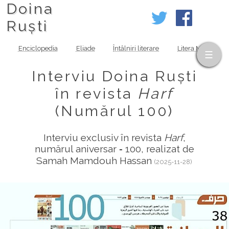
Doina
Ruști
Enciclopedia
Eliade
Întâlniri literare
Litera MOV
Interviu Doina Ruști
în revista
Harf
(Numărul 100)
Interviu exclusiv în revista
Harf
,
numărul aniversar ‑ 100, realizat de
Samah Mamdouh Hassan
(2025-11-28)