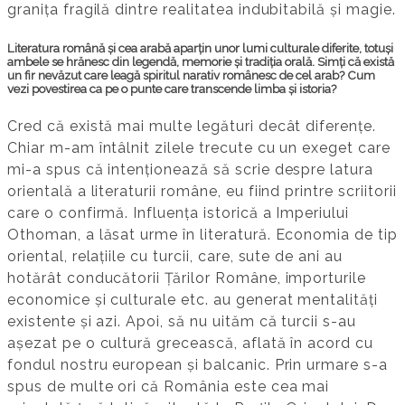
granița fragilă dintre realitatea indubitabilă și magie.
Literatura română și cea arabă aparțin unor lumi culturale diferite, totuși
ambele se hrănesc din legendă, memorie și tradiția orală. Simți că există
un fir nevăzut care leagă spiritul narativ românesc de cel arab? Cum
vezi povestirea ca pe o punte care transcende limba și istoria?
Cred că există mai multe legături decât diferențe.
Chiar m-am întâlnit zilele trecute cu un exeget care
mi-a spus că intenționează să scrie despre latura
orientală a literaturii române, eu fiind printre scriitorii
care o confirmă. Influența istorică a Imperiului
Othoman, a lăsat urme în literatură. Economia de tip
oriental, relațiile cu turcii, care, sute de ani au
hotărât conducătorii Țărilor Române, importurile
economice și culturale etc. au generat mentalități
existente și azi. Apoi, să nu uităm că turcii s-au
așezat pe o cultură grecească, aflată în acord cu
fondul nostru european și balcanic. Prin urmare s-a
spus de multe ori că România este cea mai