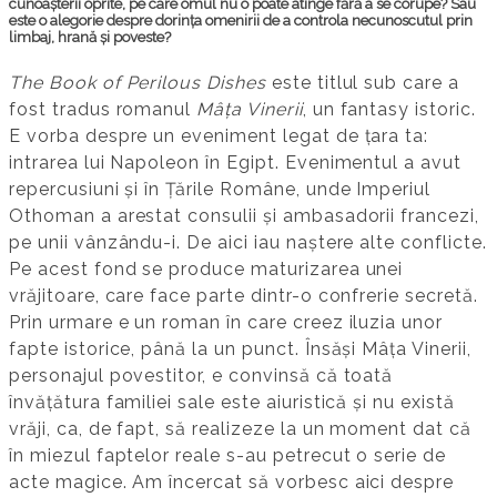
cunoașterii oprite, pe care omul nu o poate atinge fără a se corupe? Sau
este o alegorie despre dorința omenirii de a controla necunoscutul prin
limbaj, hrană și poveste?
The Book of Perilous Dishes
este titlul sub care a
fost tradus romanul
Mâța Vinerii
, un fantasy istoric.
E vorba despre un eveniment legat de țara ta:
intrarea lui Napoleon în Egipt. Evenimentul a avut
repercusiuni și în Țările Române, unde Imperiul
Othoman a arestat consulii și ambasadorii francezi,
pe unii vânzându-i. De aici iau naștere alte conflicte.
Pe acest fond se produce maturizarea unei
vrăjitoare, care face parte dintr-o confrerie secretă.
Prin urmare e un roman în care creez iluzia unor
fapte istorice, până la un punct. Însăși Mâța Vinerii,
personajul povestitor, e convinsă că toată
învățătura familiei sale este aiuristică și nu există
vrăji, ca, de fapt, să realizeze la un moment dat că
în miezul faptelor reale s-au petrecut o serie de
acte magice. Am încercat să vorbesc aici despre