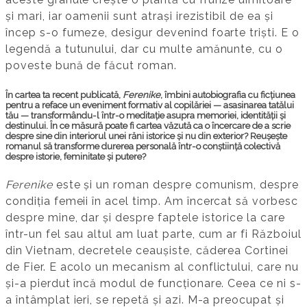
și mari, iar oamenii sunt atrași irezistibil de ea și
încep s-o fumeze, desigur devenind foarte triști. E o
legendă a tutunului, dar cu multe amănunte, cu o
poveste bună de făcut roman.
În cartea ta recent publicată,
Ferenike
, îmbini autobiografia cu ficțiunea
pentru a reface un eveniment formativ al copilăriei — asasinarea tatălui
tău — transformându-l într-o meditație asupra memoriei, identității și
destinului. În ce măsură poate fi cartea văzută ca o încercare de a scrie
despre sine din interiorul unei răni istorice și nu din exterior? Reușește
romanul să transforme durerea personală într-o conștiință colectivă
despre istorie, feminitate și putere?
Ferenike
este și un roman despre comunism, despre
condiția femeii în acel timp. Am încercat să vorbesc
despre mine, dar și despre faptele istorice la care
într-un fel sau altul am luat parte, cum ar fi Războiul
din Vietnam, decretele ceaușiste, căderea Cortinei
de Fier. E acolo un mecanism al conflictului, care nu
și-a pierdut încă modul de funcționare. Ceea ce ni s-
a întâmplat ieri, se repetă și azi. M-a preocupat și