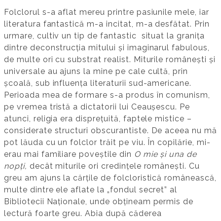
Folclorul s-a aflat mereu printre pasiunile mele, iar
literatura fantastică m-a incitat, m-a desfătat. Prin
urmare, cultiv un tip de fantastic situat la granița
dintre deconstrucția mitului și imaginarul fabulous,
de multe ori cu substrat realist. Miturile românești și
universale au ajuns la mine pe cale cultă, prin
școală, sub influența literaturii sud-americane.
Perioada mea de formare s-a produs în comunism,
pe vremea tristă a dictatorii lui Ceaușescu. Pe
atunci, religia era disprețuită, faptele mistice –
considerate structuri obscurantiste. De aceea nu mă
pot lăuda cu un folclor trăit pe viu. În copilărie, mi-
erau mai familiare poveștile din
O mie și una de
nopți,
decât miturile ori credințele românești. Cu
greu am ajuns la cărțile de folcloristică românească,
multe dintre ele aflate la „fondul secret” al
Bibliotecii Naționale, unde obțineam permis de
lectură foarte greu. Abia după căderea