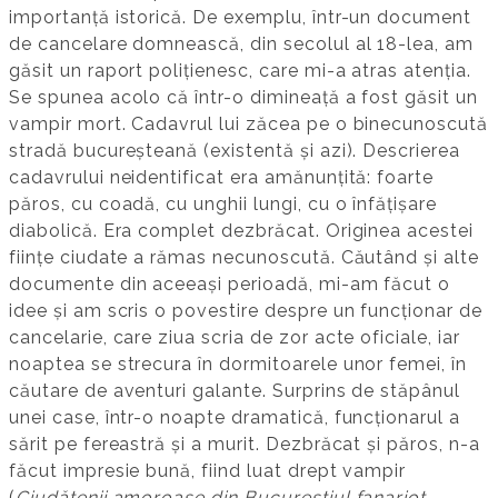
importanță istorică. De exemplu, într-un document
de cancelare domnească, din secolul al 18-lea, am
găsit un raport polițienesc, care mi-a atras atenția.
Se spunea acolo că într-o dimineață a fost găsit un
vampir mort. Cadavrul lui zăcea pe o binecunoscută
stradă bucureșteană (existentă și azi). Descrierea
cadavrului neidentificat era amănunțită: foarte
păros, cu coadă, cu unghii lungi, cu o înfățișare
diabolică. Era complet dezbrăcat. Originea acestei
ființe ciudate a rămas necunoscută. Căutând și alte
documente din aceeași perioadă, mi-am făcut o
idee și am scris o povestire despre un funcționar de
cancelarie, care ziua scria de zor acte oficiale, iar
noaptea se strecura în dormitoarele unor femei, în
căutare de aventuri galante. Surprins de stăpânul
unei case, într-o noapte dramatică, funcționarul a
sărit pe fereastră și a murit. Dezbrăcat și păros, n-a
făcut impresie bună, fiind luat drept vampir
(
Ciudățenii amoroase din Bucureștiul fanariot
,