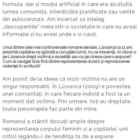
formula, dar și modul artificial în care era alcătuită
lumea comunistă, interdicțiile planificate sau venite
din autocenzură. Am încercat să înțeleg
„descoperirile” mele într-o societate în care nu aveai
informație și nu aveai unde s-o cauți.
Unul dintre cele mai controversate romane ale tale,
Lizoanca la 11 ani
,
prezintă copilăria ca oglindă a corupției lumii, nu ca inocență. Ai văzut-o
pe Lizoanca drept victimă a societății sau ca pe cineva care o expune?
Cum ai navigat linia fină dintre reprezentarea durerii și reproducerea
violenței în scriitură?
Am pornit de la ideea că nicio victimă nu are un
singur responsabil. În
Lizoanca
(2009) e povestea
unei comunități, în care fiecare individ a fost la un
moment dat victimă. Prin urmare, toți au dreptate,
toate personajele fac parte din mine.
Romanul a stârnit discuții ample despre
reprezentarea corpului feminin și a copilăriei, unii
critici legându-l de tendința ta de a expune