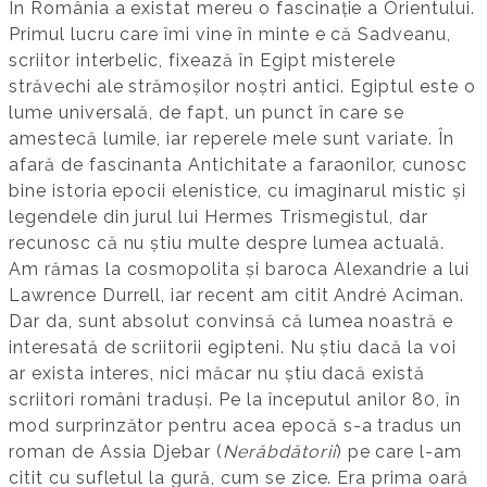
În România a existat mereu o fascinație a Orientului.
Primul lucru care îmi vine în minte e că Sadveanu,
scriitor interbelic, fixează în Egipt misterele
străvechi ale strămoșilor noștri antici. Egiptul este o
lume universală, de fapt, un punct în care se
amestecă lumile, iar reperele mele sunt variate. În
afară de fascinanta Antichitate a faraonilor, cunosc
bine istoria epocii elenistice, cu imaginarul mistic și
legendele din jurul lui Hermes Trismegistul, dar
recunosc că nu știu multe despre lumea actuală.
Am rămas la cosmopolita și baroca Alexandrie a lui
Lawrence Durrell, iar recent am citit André Aciman.
Dar da, sunt absolut convinsă că lumea noastră e
interesată de scriitorii egipteni. Nu știu dacă la voi
ar exista interes, nici măcar nu știu dacă există
scriitori români traduși. Pe la începutul anilor 80, în
mod surprinzător pentru acea epocă s-a tradus un
roman de Assia Djebar (
Nerăbdătorii
) pe care l-am
citit cu sufletul la gură, cum se zice. Era prima oară