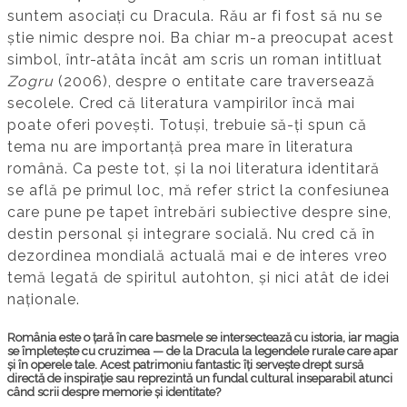
suntem asociați cu Dracula. Rău ar fi fost să nu se
știe nimic despre noi. Ba chiar m-a preocupat acest
simbol, într-atâta încât am scris un roman intitluat
Zogru
(2006), despre o entitate care traversează
secolele. Cred că literatura vampirilor încă mai
poate oferi povești. Totuși, trebuie să-ți spun că
tema nu are importanță prea mare în literatura
română. Ca peste tot, și la noi literatura identitară
se află pe primul loc, mă refer strict la confesiunea
care pune pe tapet întrebări subiective despre sine,
destin personal și integrare socială. Nu cred că în
dezordinea mondială actuală mai e de interes vreo
temă legată de spiritul autohton, și nici atât de idei
naționale.
România este o țară în care basmele se intersectează cu istoria, iar magia
se împletește cu cruzimea — de la Dracula la legendele rurale care apar
și în operele tale. Acest patrimoniu fantastic îți servește drept sursă
directă de inspirație sau reprezintă un fundal cultural inseparabil atunci
când scrii despre memorie și identitate?