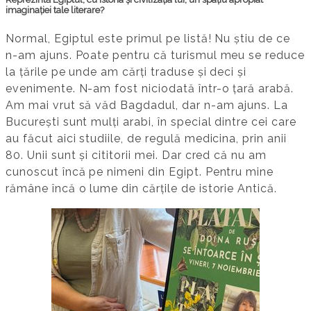
imaginației tale literare?
Normal, Egiptul este primul pe listă! Nu știu de ce
n-am ajuns. Poate pentru că turismul meu se reduce
la țările pe unde am cărți traduse și deci și
evenimente. N-am fost niciodată într-o țară arabă.
Am mai vrut să văd Bagdadul, dar n-am ajuns. La
București sunt mulți arabi, în special dintre cei care
au făcut aici studiile, de regulă medicina, prin anii
80. Unii sunt și cititorii mei. Dar cred că nu am
cunoscut încă pe nimeni din Egipt. Pentru mine
rămâne încă o lume din cărțile de istorie Antică.