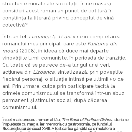
structurile morale ale societății. În ce măsură
consideri acest roman un punct de cotitură în
conștiința ta literară privind conceptul de vină
colectivă?
Într-un fel,
Lizoanca la 11 ani
vine în completarea
romanului meu principal, care este
Fantoma din
moară
(2008), în ideea că duce mai departe
vinovățiile lumii comuniste, în perioada de tranziție.
Cu toate că se petrece de-a lungul unei veri,
acțiunea din
Lizoanca
, sintetizează, prin poveștile
fiecărui personaj, o situație întinsă pe ultimii 50 de
ani. Prin urmare, culpa prin participare tacită la
crimele comunismcului se transformă într-un abuz
permanent și stimulat social, după căderea
comunismului.
În cel mai cunoscut roman al tău,
The Book of Perilous Dishes
, istoria se
împletește cu magia, iar memoria cu gastronomia, pe fundalul
Bucureștiului de secol XVIII. A fost cartea gândită ca o metaforă a