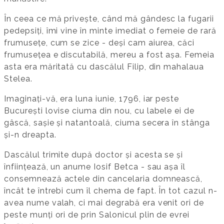
În ceea ce mă privește, când mă gândesc la fugarii
pedepsiți, îmi vine în minte imediat o femeie de rară
frumusețe, cum se zice - deși cam aiurea, căci
frumusețea e discutabilă, mereu a fost așa. Femeia
asta era măritată cu dascălul Filip, din mahalaua
Stelea.
Imaginați-vă, era luna iunie, 1796, iar peste
București lovise ciuma din nou, cu labele ei de
gâscă, sașie și natantoală, ciuma secera în stânga
și-n dreapta.
Dascălul trimite după doctor și acesta se și
înființează, un anume Iosif Betca - sau așa îl
consemnează actele din cancelaria domnească,
încât te întrebi cum îl chema de fapt. În tot cazul n-
avea nume valah, ci mai degrabă era venit ori de
peste munți ori de prin Salonicul plin de evrei