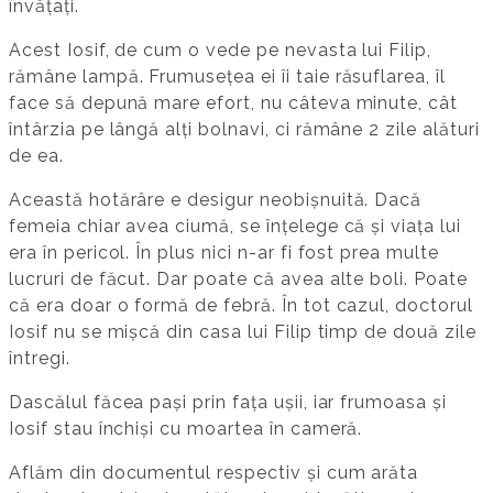
învățați.
Acest Iosif, de cum o vede pe nevasta lui Filip,
rămâne lampă. Frumusețea ei îi taie răsuflarea, îl
face să depună mare efort, nu câteva minute, cât
întârzia pe lângă alți bolnavi, ci rămâne 2 zile alături
de ea.
Această hotărâre e desigur neobișnuită. Dacă
femeia chiar avea ciumă, se înțelege că și viața lui
era în pericol. În plus nici n-ar fi fost prea multe
lucruri de făcut. Dar poate că avea alte boli. Poate
că era doar o formă de febră. În tot cazul, doctorul
Iosif nu se mișcă din casa lui Filip timp de două zile
întregi.
Dascălul făcea pași prin fața ușii, iar frumoasa și
Iosif stau închiși cu moartea în cameră.
Aflăm din documentul respectiv și cum arăta