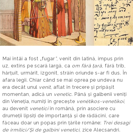
Mai întâi a fost „fugar
”
, venit din latină, impus prin
uz, extins pe scară largă, ca
om fără țară
, fără trib,
hărțuit, urmărit, izgonit, străin oriunde s-ar fi dus. În
afara legii. Chiar când se mai oprea pe undeva nu
era decât unul
venit
, aflat în trecere și pripășit
momentan, adică un
venetic
. Până și galbenii veniți
din Veneția, numiți în grecește
venétikos-venetikoi
,
au devenit
venetici
în română, prin asociere cu
drumeții lipsiți de importanță și de rădăcini, care
făceau doar un popas prin țările române:
Trei desagi
de irmilici/Și de galbini venetici
, zice Alecsandri.