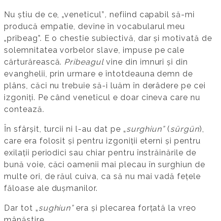
Nu știu de ce, „veneticul”
,
nefiind capabil să-mi
producă empatie, devine în vocabularul meu
„pribeag”. E o chestie subiectivă, dar și motivată de
solemnitatea vorbelor slave, impuse pe cale
cărturărească.
Pribeagul
vine din imnuri și din
evanghelii, prin urmare e întotdeauna demn de
plâns, căci nu trebuie să-i luăm în derâdere pe cei
izgoniți. Pe când veneticul e doar cineva care nu
contează.
În sfârșit, turcii ni l-au dat pe „
surghiun”
(
sürgün
),
care era folosit și pentru izgoniții eterni și pentru
exilații periodici sau chiar pentru înstrăinările de
bună voie, căci oamenii mai plecau în surghiun de
multe ori, de răul cuiva, ca să nu mai vadă fețele
făloase ale dușmanilor.
Dar tot „
sughiun”
era și plecarea forțată la vreo
mânăstire.