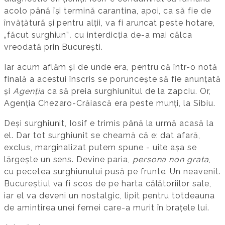
acolo până își termină carantina, apoi, ca să fie de
învățătură și pentru alții, va fi aruncat peste hotare,
„făcut surghiun”
,
cu interdicția de-a mai călca
vreodată prin București.
Iar acum aflăm și de unde era, pentru că într-o notă
finală a acestui înscris se poruncește să fie anunțată
și
Agenția
ca să preia surghiunitul de la zapciu. Or,
Agenția Chezaro-Crăiască era peste munți, la Sibiu.
Deși surghiunit, Iosif e trimis până la urmă acasă la
el. Dar tot surghiunit se cheamă că e: dat afară,
exclus, marginalizat putem spune - uite așa se
lărgește un sens. Devine paria,
persona non grata
,
cu pecetea surghiunului pusă pe frunte. Un neavenit.
Bucureștiul va fi scos de pe harta călătoriilor sale,
iar el va deveni un nostalgic, lipit pentru totdeauna
de amintirea unei femei care-a murit în brațele lui.