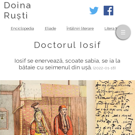
Doina
Ruști
Enciclopedia
Eliade
Întâlniri literare
Litera MOV
Doctorul Iosif
Iosif se enervează, scoate sabia, se ia la
bătaie cu seimenul din ușă.
(2022-01-18)