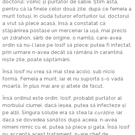
doctorul: voinic și purtător de sabie. Știm asta,
pentru că la finele celor două zile, după ce femeia a
murit totuși, în ciuda tuturor eforturilor lui, doctorul
a vrut să plece acasă, însă a constatat că
stăpânirea postase un mercenar la ușă, mai precis
un zdrahon, sârb de origine, o namilă, care-avea
ordin să nu-l lase pe Iosif să plece: putea fi infectat,
prin urmare n-avea decât să rămână în carantină
niște zile, poate săptămâni.
Însă Iosif nu vrea să mai stea acolo, sub nicio
formă. Femeia a murit, iar el nu suportă s-o vadă
moartă. În plus mai are și altele de făcut.
Însă ordinul este ordin: Iosif, probabil purtător al
morbului ciumei, dacă ieșea, putea să infecteze și
pe alții. Singura soluție era să stea la
curățire
, iar
dacă se dovedea sănătos după aceea, n-avea
nimeni nimic cu el, putea să plece și gata. Însă Iosif
nu acceptă acest tratament, n-are chef de