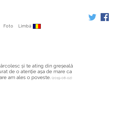
Foto
Limbă
vârcolesc și te ating din greșeală
curat de o atenție așa de mare ca
care am ales o poveste.
(2019-08-02)