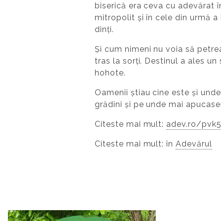
biserică era ceva cu adevărat î
mitropolit și în cele din urmă 
dinți.
Și cum nimeni nu voia să petrea
tras la sorți. Destinul a ales u
hohote.
Oamenii știau cine este și unde 
grădini și pe unde mai apucaser
Citeste mai mult:
adev.ro/pvk5
Citeste mai mult: în
Adevărul