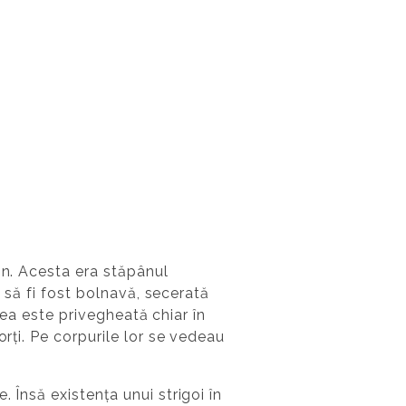
on. Acesta era stăpânul
ă să fi fost bolnavă, secerată
, ea este privegheată chiar în
orți. Pe corpurile lor se vedeau
 Însă existența unui strigoi în