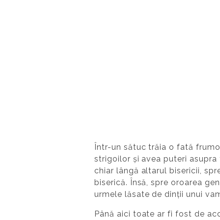
Într-un sătuc trăia o fată frum
strigoilor și avea puteri asupra
chiar lângă altarul bisericii, sp
biserică. Însă, spre oroarea ge
urmele lăsate de dinții unui vam
Până aici toate ar fi fost de ac