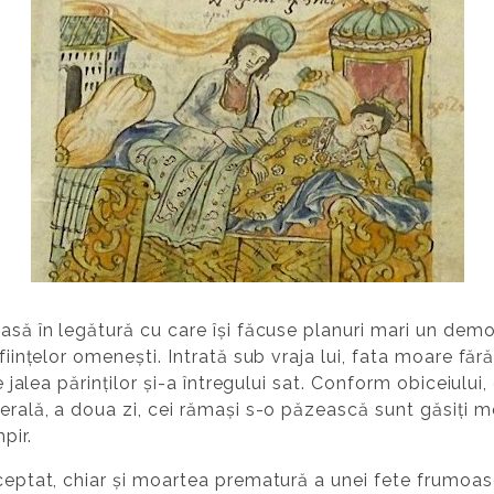
oasă în legătură cu care își făcuse planuri mari un dem
 ființelor omenești. Intrată sub vraja lui, fata moare făr
re jalea părinților și-a întregului sat. Conform obiceiului
nerală, a doua zi, cei rămași s-o păzească sunt găsiți m
pir.
ceptat, chiar și moartea prematură a unei fete frumoase.