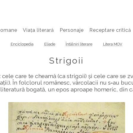
Romane
Viața literară
Personaje
Receptare critică
Enciclopedia
Eliade
Întâlniri literare
Litera MOV
Strigoii
: cele care te cheamă (ca strigoii) și cele care se z
ații:). În folclorul românesc, vârcolacii nu s‑au bu
 o literatură bogată, un epos aproape homeric, din 