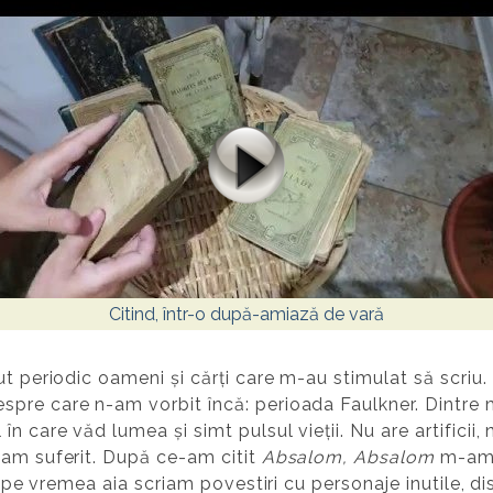
Citind, într-o după-amiază de vară
t periodic oameni și cărți care m-au stimulat să scriu. 
re care n-am vorbit încă: perioada Faulkner. Dintre mar
 care văd lumea și simt pulsul vieții. Nu are artificii, n
 am suferit. După ce-am citit
Absalom, Absalom
m-am h
ar pe vremea aia scriam povestiri cu personaje inutile, di