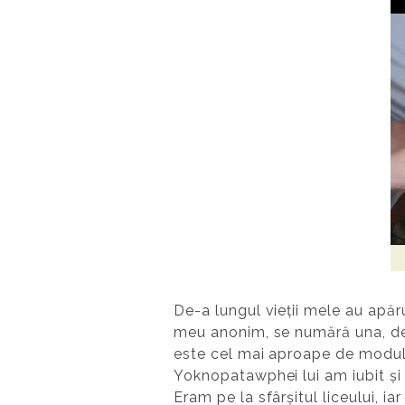
De-a lungul vieții mele au apăru
meu anonim, se numără una, desp
este cel mai aproape de modul în
Yoknopatawphei lui am iubit și
Eram pe la sfârșitul liceului, i