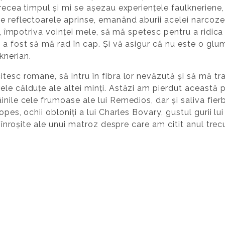
recea timpul și mi se așezau experiențele faulkneriene, 
te reflectoarele aprinse, emanând aburii acelei narcoz
ns, împotriva voinței mele, să mă spetesc pentru a ridica
a fost să mă rad în cap. Și vă asigur că nu este o glumi
knerian.
tesc romane, să intru în fibra lor nevăzută și să mă tra
le călduțe ale altei minți. Astăzi am pierdut această pl
inile cele frumoase ale lui Remedios, dar și saliva fie
opes, ochii obloniți a lui Charles Bovary, gustul gurii l
e înroșite ale unui matroz despre care am citit anul trecu