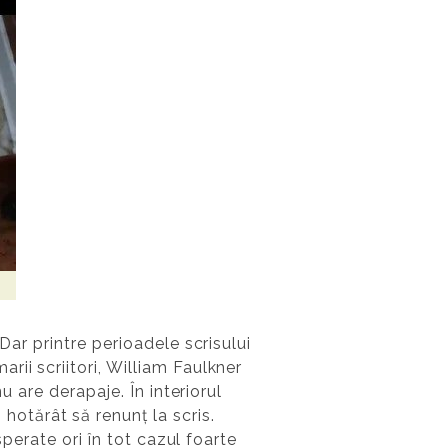
Dar printre perioadele scrisului
ii scriitori, William Faulkner
u are derapaje. În interiorul
otărât să renunț la scris.
sperate ori în tot cazul foarte