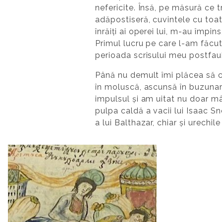
nefericite. Însă, pe măsură ce t
adăpostiseră, cuvintele cu toa
înrăiți ai operei lui, m-au împi
Primul lucru pe care l-am făcut 
perioada scrisului meu postfau
Până nu demult îmi plăcea să ci
în moluscă, ascunsă în buzunare
impulsul și am uitat nu doar mâ
pulpa caldă a vacii lui Isaac Sn
a lui Balthazar, chiar și urechil