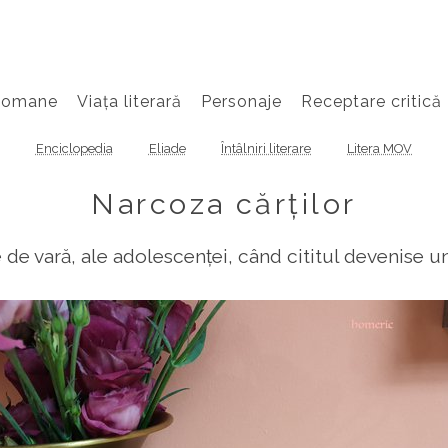
Romane
Viața literară
Personaje
Receptare critică
Enciclopedia
Eliade
Întâlniri literare
Litera MOV
Narcoza cărților
e vară, ale adolescenței, când cititul devenise u