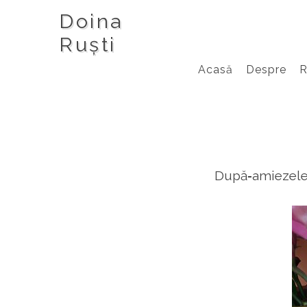
Doina
Ruști
Acasă
Despre
După‑amiezele d