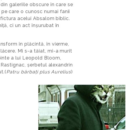
din galeriile obscure în care se
e pe care o cunosc numai fanii
 fictura acelui Absalom biblic.
ță, ci un act înșurubat în
nsform în plăcintă, în vierme,
ăcere. Mi s-a tăiat, mi-a murit
rbinte a lui Leopold Bloom,
ui Rastignac, șerbetul alexandrin
t.(
Patru bărbați plus Aurelius
)