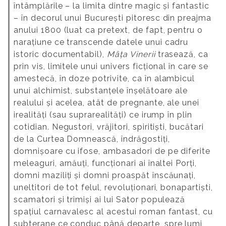
întâmplările – la limita dintre magic și fantastic
– în decorul unui București pitoresc din preajma
anului 1800 (luat ca pretext, de fapt, pentru o
narațiune ce transcende datele unui cadru
istoric documentabil),
Mâța Vinerii
trasează, ca
prin vis, limitele unui univers ficțional în care se
amestecă, în doze potrivite, ca în alambicul
unui alchimist, substanțele înșelătoare ale
realului și acelea, atât de pregnante, ale unei
irealități (sau suprarealități) ce irump în plin
cotidian. Negustori, vrăjitori, spiritiști, bucătari
de la Curtea Domnească, îndrăgostiți,
domnișoare cu ifose, ambasadori de pe diferite
meleaguri, arnăuți, funcționari ai înaltei Porți,
domni maziliți și domni proaspăt înscăunați,
uneltitori de tot felul, revoluționari, bonapartiști,
scamatori și trimiși ai lui Sator populează
spațiul carnavalesc al acestui roman fantast, cu
subterane ce conduc până departe, spre lumi