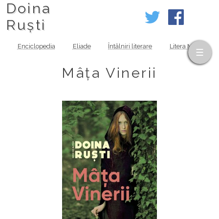
Doina
Ruști
Enciclopedia
Eliade
Întâlniri literare
Litera MOV
Mâța Vinerii