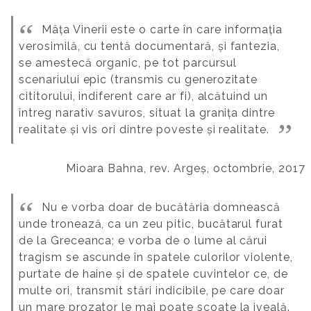
Mâța Vinerii este o carte în care informația
verosimilă, cu tentă documentară, și fantezia,
se amestecă organic, pe tot parcursul
scenariului epic (transmis cu generozitate
cititorului, indiferent care ar fi), alcătuind un
întreg narativ savuros, situat la granița dintre
realitate și vis ori dintre poveste și realitate.
Mioara Bahna, rev. Argeș, octombrie, 2017
Nu e vorba doar de bucătăria domnească
unde tronează, ca un zeu pitic, bucătarul furat
de la Greceanca; e vorba de o lume al cărui
tragism se ascunde în spatele culorilor violente,
purtate de haine și de spatele cuvintelor ce, de
multe ori, transmit stări indicibile, pe care doar
un mare prozator le mai poate scoate la iveală.