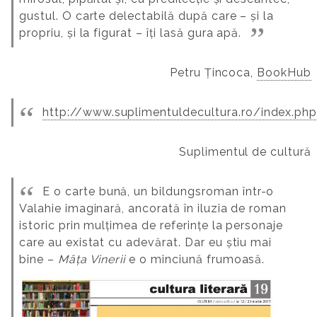
gustul. O carte delectabilă după care – și la
propriu, și la figurat – îți lasă gura apă.
Petru Țincoca,
BookHub
http://www.suplimentuldecultura.ro/index.ph
Suplimentul de cultură
E o carte bună, un bildungsroman într-o
Valahie imaginară, ancorată în iluzia de roman
istoric prin mulțimea de referințe la personaje
care au existat cu adevărat. Dar eu știu mai
bine –
Mâța Vinerii
e o minciună frumoasă.