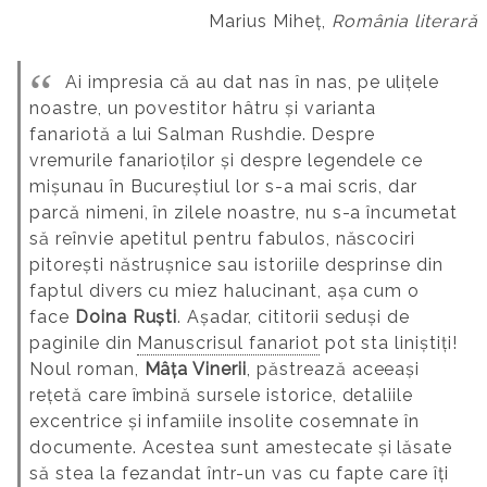
Marius Miheț,
România literară
Ai impresia că au dat nas în nas, pe ulițele
noastre, un povestitor hâtru și varianta
fanariotă a lui Salman Rushdie.
Despre
vremurile fanarioților și despre legendele ce
mișunau în Bucureștiul lor s-a mai scris, dar
parcă nimeni, în zilele noastre, nu s-a încumetat
să reînvie apetitul pentru fabulos, născociri
pitorești năstrușnice sau istoriile desprinse din
faptul divers cu miez halucinant, așa cum o
face
Doina Ruști
. Așadar, cititorii seduși de
paginile din
Manuscrisul fanariot
pot sta liniștiți!
Noul roman,
Mâța Vinerii
, păstrează aceeași
rețetă care îmbină sursele istorice, detaliile
excentrice și infamiile insolite cosemnate în
documente. Acestea sunt amestecate și lăsate
să stea la fezandat într-un vas cu fapte care îți