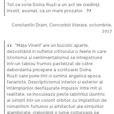
Tot ce scrie Doina Ruști e un act de credință
insolit, asumat, ca un mare prozator.
Constantin Dram, Convorbiri literare, octombrie,
2017
"Mâța Vinerii" are un bucolic aparte,
dezvoltând în sufletul cititorului o feerie în care
istorismul și sentimentalismul se întrepătrund
într-un tablou frumos pastelizat de către
debordanta pricepere a scriitoarei Doina
Ruști
care pune într-o lumină angelică epoca
fanariotă.
Descriptivismul interior și exterior al
întâmplărilor desfășurate impulsiv între mit și
realitate, se inoculează peste labirintul lăuntric
al simțirii într-un colorit orbitor, cu împletituri de
romantism furtunos și arhitecturi ale simțurilor
alambicate, creionând o lume colțuroasă pe