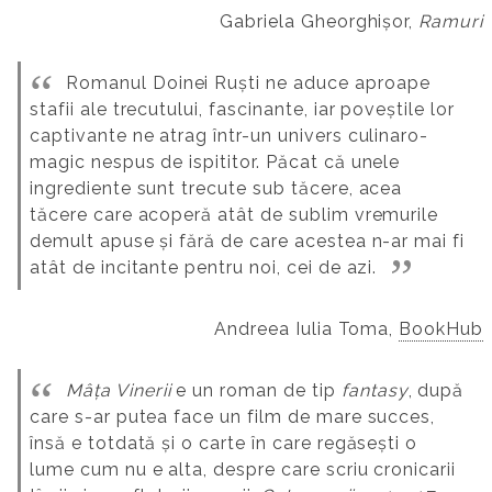
Gabriela Gheorghișor,
Ramuri
Romanul Doinei Ruști ne aduce aproape
stafii ale trecutului, fascinante, iar poveștile lor
captivante ne atrag într-un univers culinaro-
magic nespus de ispititor. Păcat că unele
ingrediente sunt trecute sub tăcere, acea
tăcere care acoperă atât de sublim vremurile
demult apuse și fără de care acestea n-ar mai fi
atât de incitante pentru noi, cei de azi.
Andreea Iulia Toma,
BookHub
Mâța Vinerii
e un roman de tip
fantasy
, după
care s-ar putea face un film de mare succes,
însă e totdată și o carte în care regăsești o
lume cum nu e alta, despre care scriu cronicarii