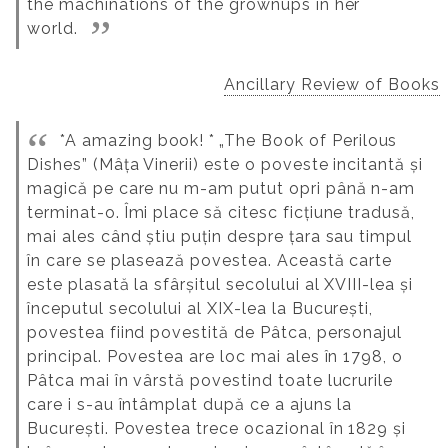
the machinations of the grownups in her
world.
Ancillary Review of Books
*A amazing book! *
„The Book of Perilous
Dishes” (Mâța Vinerii) este o poveste incitantă și
magică pe care nu m-am putut opri până n-am
terminat-o.
Îmi place să citesc ficțiune tradusă,
mai ales când știu puțin despre țara sau timpul
în care se plasează povestea. Această carte
este plasată la sfârșitul secolului al XVIII-lea și
începutul secolului al XIX-lea la București,
povestea fiind povestită de Pâtca, personajul
principal. Povestea are loc mai ales în 1798, o
Pâtca mai în vârstă povestind toate lucrurile
care i s-au întâmplat după ce a ajuns la
București. Povestea trece ocazional în 1829 și