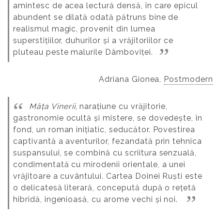
amintesc de acea lectură densă, în care epicul
abundent se dilată odată pătruns bine de
realismul magic, provenit din lumea
superstițiilor, duhurilor și a vrăjitoriilor ce
pluteau peste malurile Dâmboviței.
Adriana Gionea,
Postmodern
Mâța Vinerii
, narațiune cu vrăjitorie,
gastronomie ocultă și mistere, se dovedește, în
fond, un roman inițiatic, seducător. Povestirea
captivantă a aventurilor, fezandată prin tehnica
suspansului, se combină cu scriitura senzuală,
condimentată cu mirodenii orientale, a unei
vrăjitoare a cuvântului. Cartea Doinei Ruști este
o delicatesă literară, concepută după o rețetă
hibridă, ingenioasă, cu arome vechi și noi.