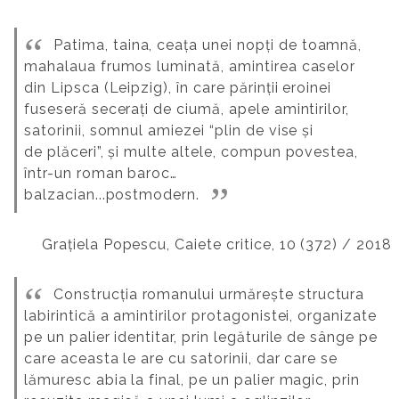
Patima, taina, ceața unei nopți de toamnă,
mahalaua frumos luminată, amintirea caselor
din Lipsca (Leipzig), în care părinții eroinei
fuseseră secerați de ciumă, apele amintirilor,
satorinii, somnul amiezei “plin de vise și
de plăceri”, și multe altele, compun povestea,
într-un roman baroc…
balzacian...postmodern.
Grațiela Popescu, Caiete critice, 10 (372) / 2018
Construcția romanului urmărește structura
labirintică a amintirilor protagonistei, organizate
pe un palier identitar, prin legăturile de sânge pe
care aceasta le are cu satorinii, dar care se
lămuresc abia la final, pe un palier magic, prin