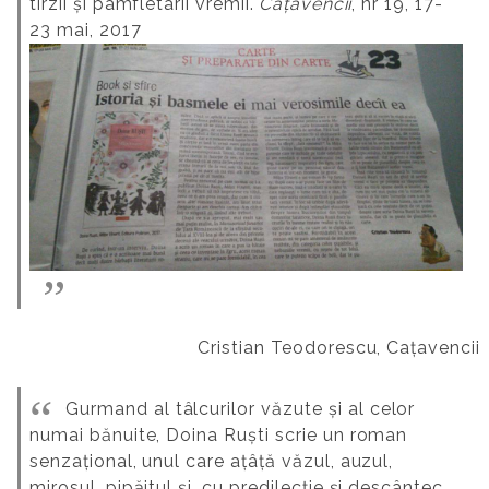
tîrzii și pamfletarii vremii.
Cațavencii
, nr 19, 17-
23 mai, 2017
Cristian Teodorescu, Cațavencii
Gurmand al tâlcurilor văzute și al celor
numai bănuite, Doina Ruști scrie un roman
senzațional, unul care ațâță văzul, auzul,
mirosul, pipăitul și, cu predilecție și descântec,