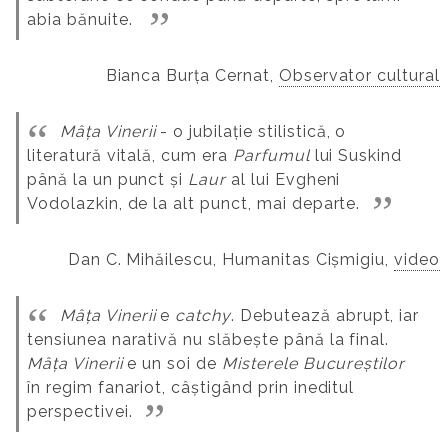
abia bănuite.
Bianca Burța Cernat,
Observator cultural
Mâța Vinerii
- o jubilație stilistică, o
literatură vitală, cum era
Parfumul
lui Suskind
până la un punct și
Laur
al lui Evgheni
Vodolazkin, de la alt punct, mai departe.
Dan C. Mihăilescu, Humanitas Cișmigiu,
video
Mâța Vinerii
e
catchy
. Debutează abrupt, iar
tensiunea narativă nu slăbește până la final.
Mâța Vinerii
e un soi de
Misterele Bucureștilor
în regim fanariot, câștigând prin ineditul
perspectivei.