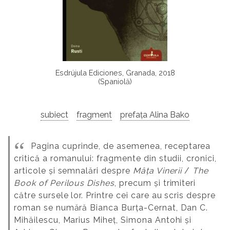
Esdrújula Ediciones, Granada, 2018
(Spaniolă)
subiect
fragment
prefața Alina Bako
Pagina cuprinde, de asemenea, receptarea
critică a romanului: fragmente din studii, cronici,
articole și semnalări despre
Mâța Vinerii
/
The
Book of Perilous Dishes
, precum și trimiteri
către sursele lor. Printre cei care au scris despre
roman se numără Bianca Burța-Cernat, Dan C.
Mihăilescu, Marius Miheț, Simona Antohi și