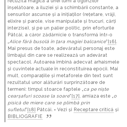
recuzita magică a unei lumi a oglinzilor
înșelătoare, a iluziei și a schimbării constante, a
sensurilor ascunse și a inițiaților (rețetare, vrăji,
elixire și parole, vise manipulate și trucuri, cărți
interzise), și pe un palier politic, prin eforturile
Pâtcăi, a căror zădărnicie o transformă într-o
„
Alice fără busolă în țara magiei balcanice
”
[16]
.
Mai presus de toate, adevăratul personaj este
limbajul din care se realizează un adevărat
spectacol. Autoarea îmbină adecvat arhaismele
și cuvintele actuale în reconstituirea epocii. Mai
mult, comparațiile și metaforele din text sunt
rezultatul unor alăturări surprinzătoare de
termeni: timpul stoarce faptele „
ca pe niște
cearșafuri scoase la soare
”
[17]
, amiaza este „
o
pisică de miere care se plimbă prin
sufletul
”
[18]
Pâtcăi.
=
Vezi și
Receptare critică
și
BIBLIOGRAFIE