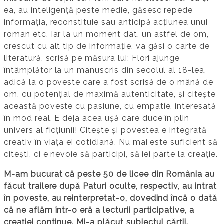
ea, au inteligență peste medie, găsesc repede
informația, reconstituie sau anticipă acțiunea unui
roman etc. Iar la un moment dat, un astfel de om,
crescut cu alt tip de informație, va găsi o carte de
literatură, scrisă pe măsura lui: Flori ajunge
întâmplător la un manuscris din secolul al 18-lea,
adică la o poveste care a fost scrisă de o mână de
om, cu potențial de maximă autenticitate, și citește
această poveste cu pasiune, cu empatie, interesată
în mod real. E deja acea ușă care duce în plin
univers al ficțiunii! Citește și povestea e integrată
creativ în viața ei cotidiană. Nu mai este suficient să
citești, ci e nevoie să participi, să iei parte la creație.
M-am bucurat că peste 50 de licee din România au
făcut trailere după Paturi oculte, respectiv, au intrat
în poveste, au reinterpretat-o, dovedind încă o dată
că ne aflăm într-o eră a lecturii participative, a
creației continue. Mi-a plăcut subiectul cărții.