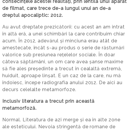
consecințele acestei realități, prin lentila unui aparat
de filmat, care trece de-a lungul unui an de-a
dreptul apocaliptic: 2012.
Au avut dreptate prezicătorii: cu acest an am intrat
în altă eră, a unei schimbări la care contribuim chiar
acum. În 2012, adevărul și minciuna erau atât de
amestecate, încât s-au produs o serie de răsturnări
valorice sub presiunea rețelelor sociale. În doar
câteva săptămâni, un om care avea șanse maxime
să fie ales președinte a trecut în cealaltă extremă,
huiduit, aproape linșat. E un caz de la care, nu mă
îndoiesc, începe radiografia anului 2012. De aici au
decurs celelalte metamorfoze.
Inclusiv literatura a trecut prin această
metamorfoză.
Normal. Literatura de azi merge și ea în alte zone
ale esteticului. Nevoia stringentă de romane de