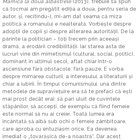
Mămica la două albăstrele
(2013), trebuie să spun
că tocmai am pregătit ediția a doua, pentru seria de
autor, și, recitindu-l, mi-am dat seama că miza
politică a romanului e nealterată. Vorbește despre
adopții de copii și despre alterarea autorității. De la
părinte la politician – toți trecem prin aceeași
dramă, a erodării credibilității. Iar starea asta de
lucruri vine din mimetismul (cultural, social, politic),
dominant în ultimul secol, aflat chiar într-o
ascensiune fără obstacole, fără pauze. E vorba
despre mimarea culturii, a interesului, a literaturii și
chiar a iubirii. În timpul comunismului, una dintre
metodele de supraviețuire era să te prefaci că ești
mai prost decât erai: să pari uluit de cuvintele
stăpânilor, să accepți, de exemplu că fiind femeie
este normal să nu ai creier. Toată lumea era
încântată să aibă sub ochi o femeie zâmbitoare,
care aproba cu entuziasm orice. Ea devenea
imediat o „tovărășică de-a noastră”. Dar acest