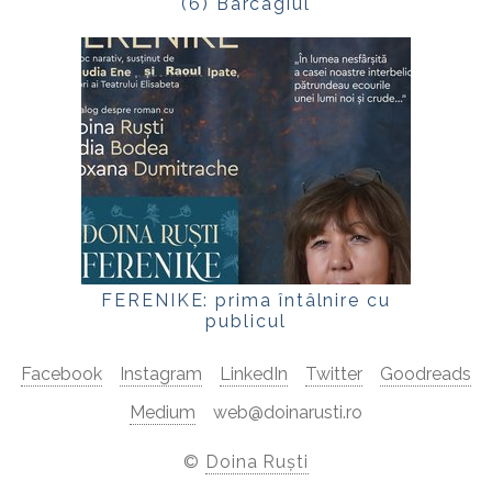
(6) Barcagiul
FERENIKE: prima întâlnire cu
publicul
Facebook
Instagram
LinkedIn
Twitter
Goodreads
Medium
web@doinarusti.ro
©
Doina Ruști