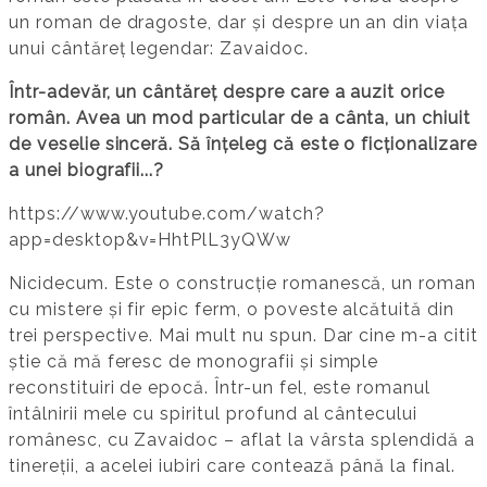
un roman de dragoste, dar și despre un an din viața
unui cântăreț legendar: Zavaidoc.
Într-adevăr, un cântăreț despre care a auzit orice
român. Avea un mod particular de a cânta, un chiuit
de veselie sinceră. Să înțeleg că este o ficționalizare
a unei biografii...?
https://www.youtube.com/watch?
app=desktop&v=HhtPlL3yQWw
Nicidecum. Este o construcție romanescă, un roman
cu mistere și fir epic ferm, o poveste alcătuită din
trei perspective. Mai mult nu spun. Dar cine m-a citit
știe că mă feresc de monografii și simple
reconstituiri de epocă. Într-un fel, este romanul
întâlnirii mele cu spiritul profund al cântecului
românesc, cu Zavaidoc – aflat la vârsta splendidă a
tinereții, a acelei iubiri care contează până la final.