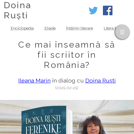
Doina
Ruști
Enciclopedia
Eliade
Întâlniri literare
Litera MOV
Ce mai înseamnă să
fii scriitor în
România?
Ileana Marin
în dialog cu
Doina Ruști
(2025-02-25)