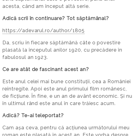
acesta, când am început altă serie.
Adică scrii în continuare? Tot săptămânal?
https://adevarul.ro/author/1805
Da, scriu în fiecare săptămână câte o povestire
plasată la începutul anilor 1920, cu precădere în
fabulosul an 1923.
Ce are atât de fascinant acest an?
Este anul celei mai bune constituții, cea a României
reîntregite. Apoi este anul primului film românesc,
de ficțiune. În fine, e un an de avânt economic. Și nu
în ultimul rând este anul în care trăiesc acum.
Adică? Te-ai teleportat?
Cam așa ceva, pentru că acțiunea următorului meu
roman este plasată în acest an. Este vorba despre