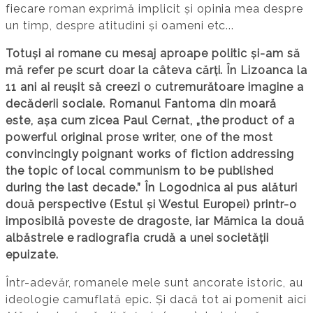
fiecare roman exprimă implicit și opinia mea despre
un timp, despre atitudini și oameni etc...
Totuși ai romane cu mesaj aproape politic și-am să
mă refer pe scurt doar la câteva cărți. În Lizoanca la
11 ani ai reușit să creezi o cutremurătoare imagine a
decăderii sociale. Romanul Fantoma din moară
este, așa cum zicea Paul Cernat, „the product of a
powerful original prose writer, one of the most
convincingly poignant works of fiction addressing
the topic of local communism to be published
during the last decade.” În Logodnica ai pus alături
două perspective (Estul și Westul Europei) printr-o
imposibilă poveste de dragoste, iar Mămica la două
albăstrele e radiografia crudă a unei societății
epuizate.
Într-adevăr, romanele mele sunt ancorate istoric, au
ideologie camuflată epic. Și dacă tot ai pomenit aici