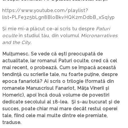
https://www.youtube.com/playlist?
list=PLFe3z5bLgn8BloBkvHQK2mDdbB_xSqIyp
Și mie mi-a plăcut ce-ai scris tu despre
Paturi
oculte
în studiul tău, din volumul
Micronarratives
and the City
.
Mulțumesc. Se vede că ești preocupată de
actualitate, iar romanul Paturi oculte, cred că cel
mai recent, o probează. Cum se împacă această
tendință cu scrierile tale, nu foarte puține, despre
epoca fanariotă? Ai scris o trilogie (formată din
romanele Manuscrisul Fanariot, Mâța Vinerii și
Homeric), apoi încă două volume de povestiri
dedicate secolului al 18-lea. Și s-au bucurat și de
succes, poate chiar mai mare decât restul operei
tale, fiind cele mai multe dintre ele premiate,
traduse.