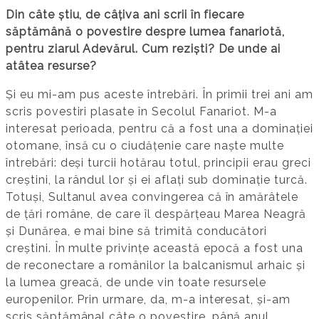
Din câte știu, de câțiva ani scrii în fiecare
săptămână o povestire despre lumea fanariotă,
pentru ziarul Adevărul. Cum reziști? De unde ai
atâtea resurse?
Și eu mi-am pus aceste întrebări. În primii trei ani am
scris povestiri plasate în Secolul Fanariot. M-a
interesat perioada, pentru că a fost una a dominației
otomane, însă cu o ciudățenie care naște multe
întrebări: deși turcii hotărau totul, principii erau greci
creștini, la rândul lor și ei aflați sub dominație turcă.
Totuși, Sultanul avea convingerea că în amărâtele
de țări române, de care îl despărțeau Marea Neagră
și Dunărea, e mai bine să trimită conducători
creștini. În multe privințe această epocă a fost una
de reconectare a românilor la balcanismul arhaic și
la lumea greacă, de unde vin toate resursele
europenilor. Prin urmare, da, m-a interesat, și-am
scris săptămânal câte o povestire, până anul