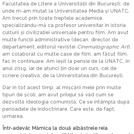
Facultatea de Litere a Universității din București, de
unde m-am mutat la Universitatea Media și UNATC.
Am trecut prin toate treptele academice,
specializându-mă ca profesor universitar în istoria
culturii și civilizației universale pentru film. Am avut
multe funcții administrative (decan, director de
departament, editorul revistei
Cinematographic Art
),
am colaborat cu multe case de film, am făcut film,
fac în continuare. Am ieșit la pensie de la UNATC, în
anul 2019, iar de atunci țin doar un curs, cel de
scriere creativă, de la Universitatea din București.
Dar în tot acest timp, al mișcării mele prin multe
tipuri de școli, am avut prilejul să văd cum se
dezvoltă ideologia comunistă. Ce se întâmplă după
perioadele de îndoctrinare. Care este, de fapt,
urmarea.
Într-adevăr, Mămica la două albăstrele reia