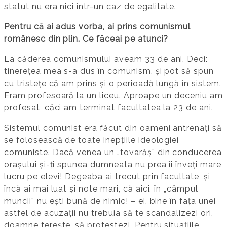
statut nu era nici într-un caz de egalitate.
Pentru că ai adus vorba, ai prins comunismul
românesc din plin. Ce făceai pe atunci?
La căderea comunismului aveam 33 de ani. Deci:
tinerețea mea s-a dus în comunism, și pot să spun
cu tristețe că am prins și o perioadă lungă în sistem.
Eram profesoară la un liceu. Aproape un deceniu am
profesat, căci am terminat facultatea la 23 de ani.
Sistemul comunist era făcut din oameni antrenați să
se folosească de toate inepțiile ideologiei
comuniste. Dacă venea un „tovarăș” din conducerea
orașului și-ți spunea dumneata nu prea îi înveți mare
lucru pe elevi! Degeaba ai trecut prin facultate, și
încă ai mai luat și note mari, că aici, în „câmpul
muncii” nu ești bună de nimic! – ei, bine în fața unei
astfel de acuzații nu trebuia să te scandalizezi ori,
doamne ferește, să protestezi. Pentru situațiile