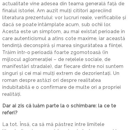
actualitate vine adesea din teama generală față de
finalul istoriei. Am auzit mulți cititori apreciind
literatura prezentului: vor lucruri reale, verificabile și
dacă se poate întâmplate acum, sub ochii lor.
Acesta este un simptom, au mai existat perioade în
care autenticismul a atins cote maxime, iar această
tendință deconspiră și marea singurătatea a ființei.
Trăim într-o perioadă foarte zgomotoasă (în
mijlocul aglomerației – de rețelele sociale, de
manifestări stradale), dar fiecare dintre noi suntem
singuri și cei mai mulți extrem de dezorientați. Un
roman despre astăzi ori despre realitatea
indubitabilă e o confirmare de multe ori a propriei
realități.
Dar ai zis că luăm parte la o schimbare: la ce te
referi?
La tot. Însă, ca să mă păstrez între limitele