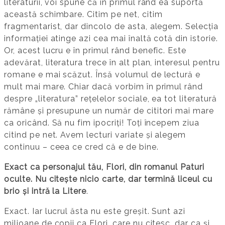
literaturii, voi spune că în primul rând ea suportă
această schimbare. Citim pe net, citim
fragmentarist, dar dincolo de asta, alegem. Selecția
informației atinge azi cea mai înaltă cotă din istorie.
Or, acest lucru e în primul rând benefic. Este
adevărat, literatura trece în alt plan, interesul pentru
romane e mai scăzut. Însă volumul de lectură e
mult mai mare. Chiar dacă vorbim în primul rând
despre „literatura” rețelelor sociale, ea tot literatură
rămâne și presupune un număr de cititori mai mare
ca oricând. Să nu fim ipocriți! Toți începem ziua
citind pe net. Avem lecturi variate și alegem
continuu – ceea ce cred că e de bine.
Exact ca personajul tău, Flori, din romanul Paturi
oculte. Nu citește nicio carte, dar termină liceul cu
brio și intră la Litere
.
Exact. Iar lucrul ăsta nu este greșit. Sunt azi
milioane de copii ca Flori, care nu citesc, dar ca și