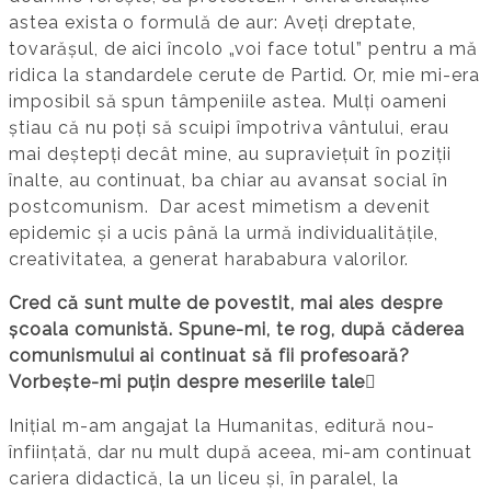
astea exista o formulă de aur: Aveți dreptate,
tovarășul, de aici încolo „voi face totul” pentru a mă
ridica la standardele cerute de Partid. Or, mie mi-era
imposibil să spun tâmpeniile astea. Mulți oameni
știau că nu poți să scuipi împotriva vântului, erau
mai deștepți decât mine, au supraviețuit în poziții
înalte, au continuat, ba chiar au avansat social în
postcomunism. Dar acest mimetism a devenit
epidemic și a ucis până la urmă individualitățile,
creativitatea, a generat harababura valorilor.
Cred că sunt multe de povestit, mai ales despre
școala comunistă. Spune-mi, te rog, după căderea
comunismului ai continuat să fii profesoară?
Vorbește-mi puțin despre meseriile tale
Inițial m-am angajat la Humanitas, editură nou-
înființată, dar nu mult după aceea, mi-am continuat
cariera didactică, la un liceu și, în paralel, la