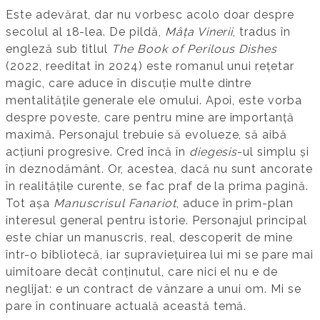
Este adevărat, dar nu vorbesc acolo doar despre
secolul al 18-lea. De pildă,
Mâța Vinerii
, tradus în
engleză sub titlul
The Book of Perilous Dishes
(2022, reeditat în 2024) este romanul unui rețetar
magic, care aduce în discuție multe dintre
mentalitățile generale ele omului. Apoi, este vorba
despre poveste, care pentru mine are importanță
maximă. Personajul trebuie să evolueze, să aibă
acțiuni progresive. Cred încă în
diegesis
-ul simplu și
în deznodământ. Or, acestea, dacă nu sunt ancorate
în realitățile curente, se fac praf de la prima pagină.
Tot așa
Manuscrisul Fanariot
, aduce în prim-plan
interesul general pentru istorie. Personajul principal
este chiar un manuscris, real, descoperit de mine
într-o bibliotecă, iar supraviețuirea lui mi se pare mai
uimitoare decât conținutul, care nici el nu e de
neglijat: e un contract de vânzare a unui om. Mi se
pare în continuare actuală această temă.