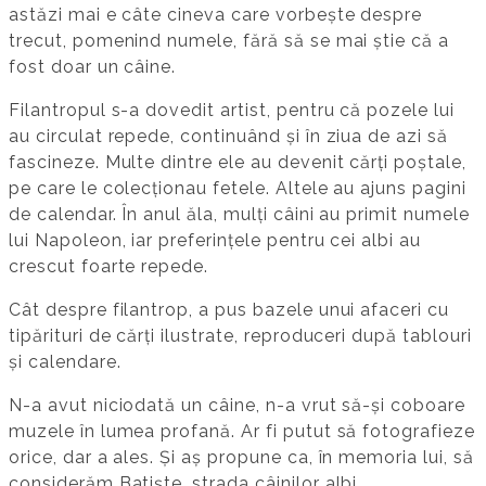
astăzi mai e câte cineva care vorbește despre
trecut, pomenind numele, fără să se mai știe că a
fost doar un câine.
Filantropul s-a dovedit artist, pentru că pozele lui
au circulat repede, continuând și în ziua de azi să
fascineze. Multe dintre ele au devenit cărți poștale,
pe care le colecționau fetele. Altele au ajuns pagini
de calendar. În anul ăla, mulți câini au primit numele
lui Napoleon, iar preferințele pentru cei albi au
crescut foarte repede.
Cât despre filantrop, a pus bazele unui afaceri cu
tipărituri de cărți ilustrate, reproduceri după tablouri
și calendare.
N-a avut niciodată un câine, n-a vrut să-și coboare
muzele în lumea profană. Ar fi putut să fotografieze
orice, dar a ales. Și aș propune ca, în memoria lui, să
considerăm Batiște, strada câinilor albi.