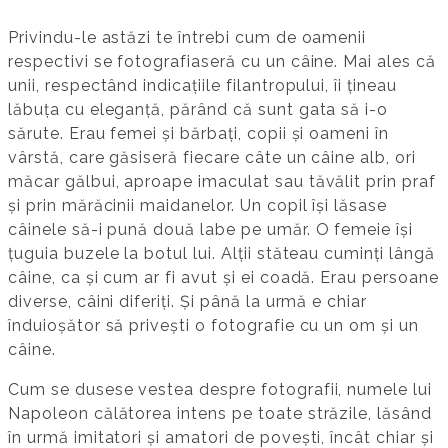
Privindu-le astăzi te întrebi cum de oamenii
respectivi se fotografiaseră cu un câine. Mai ales că
unii, respectând indicațiile filantropului, îi țineau
lăbuța cu eleganță, părând că sunt gata să i-o
sărute. Erau femei și bărbați, copii și oameni în
vârstă, care găsiseră fiecare câte un câine alb, ori
măcar gălbui, aproape imaculat sau tăvălit prin praf
și prin mărăcinii maidanelor. Un copil își lăsase
câinele să-i pună două labe pe umăr. O femeie își
țuguia buzele la botul lui. Alții stăteau cuminți lângă
câine, ca și cum ar fi avut și ei coadă. Erau persoane
diverse, câini diferiți. Și până la urmă e chiar
înduioșător să privești o fotografie cu un om și un
câine.
Cum se dusese vestea despre fotografii, numele lui
Napoleon călătorea intens pe toate străzile, lăsând
în urmă imitatori și amatori de povești, încât chiar și