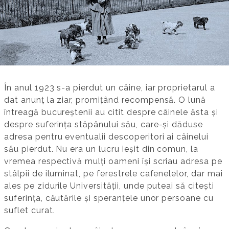
În anul 1923 s-a pierdut un câine, iar proprietarul a
dat anunț la ziar, promițând recompensă. O lună
întreagă bucureștenii au citit despre câinele ăsta și
despre suferința stăpânului său, care-și dăduse
adresa pentru eventualii descoperitori ai câinelui
său pierdut. Nu era un lucru ieșit din comun, la
vremea respectivă mulți oameni își scriau adresa pe
stâlpii de iluminat, pe ferestrele cafenelelor, dar mai
ales pe zidurile Universității, unde puteai să citești
suferința, căutările și speranțele unor persoane cu
suflet curat.