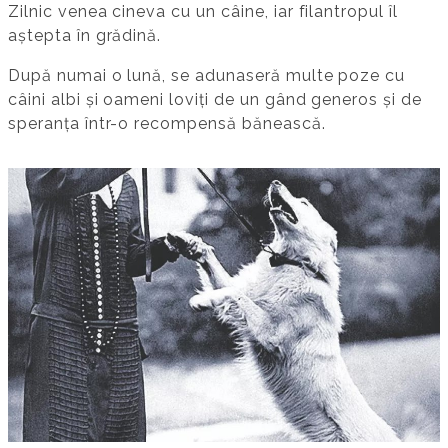
Zilnic venea cineva cu un câine, iar filantropul îl
aștepta în grădină.
După numai o lună, se adunaseră multe poze cu
câini albi și oameni loviți de un gând generos și de
speranța într-o recompensă bănească.