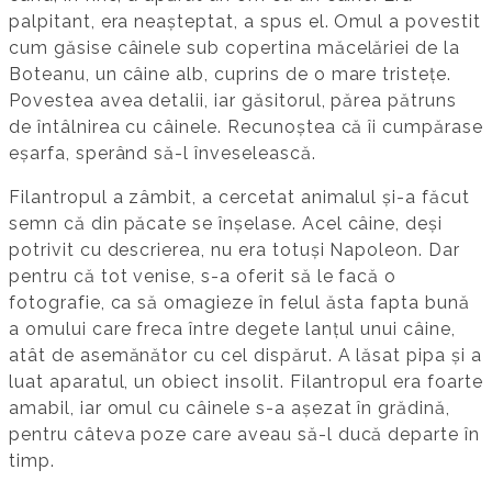
palpitant, era neașteptat, a spus el. Omul a povestit
cum găsise câinele sub copertina măcelăriei de la
Boteanu, un câine alb, cuprins de o mare tristețe.
Povestea avea detalii, iar găsitorul, părea pătruns
de întâlnirea cu câinele. Recunoștea că îi cumpărase
eșarfa, sperând să-l înveselească.
Filantropul a zâmbit, a cercetat animalul și-a făcut
semn că din păcate se înșelase. Acel câine, deși
potrivit cu descrierea, nu era totuși Napoleon. Dar
pentru că tot venise, s-a oferit să le facă o
fotografie, ca să omagieze în felul ăsta fapta bună
a omului care freca între degete lanțul unui câine,
atât de asemănător cu cel dispărut. A lăsat pipa și a
luat aparatul, un obiect insolit. Filantropul era foarte
amabil, iar omul cu câinele s-a așezat în grădină,
pentru câteva poze care aveau să-l ducă departe în
timp.