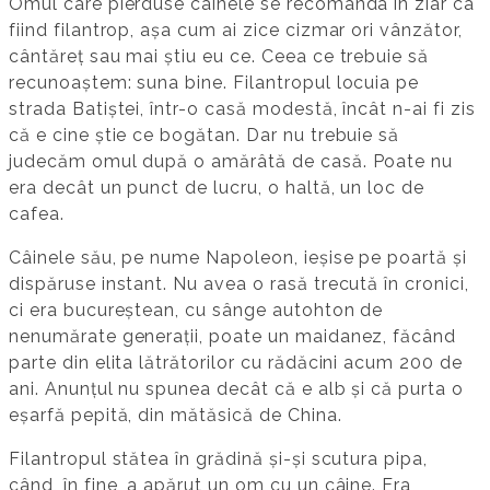
Omul care pierduse câinele se recomanda în ziar ca
fiind filantrop, așa cum ai zice cizmar ori vânzător,
cântăreț sau mai știu eu ce. Ceea ce trebuie să
recunoaștem: suna bine. Filantropul locuia pe
strada Batiștei, într-o casă modestă, încât n-ai fi zis
că e cine știe ce bogătan. Dar nu trebuie să
judecăm omul după o amărâtă de casă. Poate nu
era decât un punct de lucru, o haltă, un loc de
cafea.
Câinele său, pe nume Napoleon, ieșise pe poartă și
dispăruse instant. Nu avea o rasă trecută în cronici,
ci era bucureștean, cu sânge autohton de
nenumărate generații, poate un maidanez, făcând
parte din elita lătrătorilor cu rădăcini acum 200 de
ani. Anunțul nu spunea decât că e alb și că purta o
eșarfă pepită, din mătăsică de China.
Filantropul stătea în grădină și-și scutura pipa,
când, în fine, a apărut un om cu un câine. Era