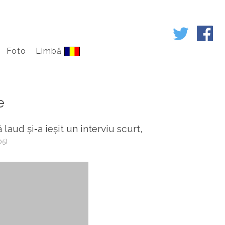
Foto
Limbă
e
aud și‑a ieșit un interviu scurt,
05)