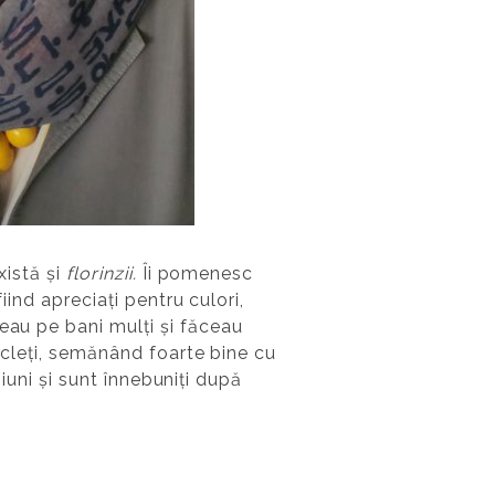
xistă și
florinzii.
Îi pomenesc
iind apreciați pentru culori,
eau pe bani mulți și făceau
ticleți, semănând foarte bine cu
ziuni și sunt înnebuniți după