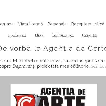
Romane
Viața literară
Personaje
Receptare critică
Enciclopedia
Eliade
Întâlniri literare
Litera MOV
De vorbă la Agenția de Cart
etul. M‑a întrebat câte ceva, eu am început să mă l
espre
Depravat
și proiectata mea călătorie.
(2023-05-