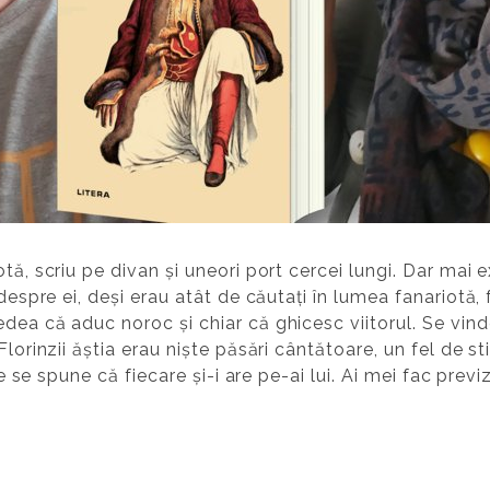
tă, scriu pe divan și uneori port cercei lungi. Dar mai e
despre ei, deși erau atât de căutați în lumea fanariotă, f
dea că aduc noroc și chiar că ghicesc viitorul. Se vind
Florinzii ăștia erau niște păsări cântătoare, un fel de s
are se spune că fiecare și-i are pe-ai lui. Ai mei fac previ