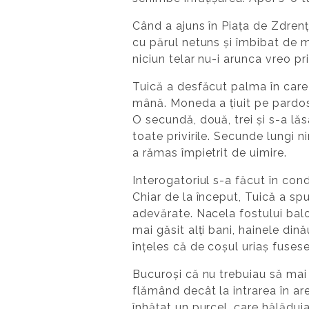
Când a ajuns în Piața de Zdrenț
cu părul netuns și îmbibat de m
niciun telar nu-i arunca vreo pr
Tuică a desfăcut palma în care 
mână. Moneda a țiuit pe pardose
O secundă, două, trei și s-a lăsa
toate privirile. Secunde lungi ni
a rămas împietrit de uimire.
Interogatoriul s-a făcut în condi
Chiar de la început, Tuică a sp
adevărate. Nacela fostului balo
mai găsit alți bani, hainele di
înțeles că de coșul uriaș fuses
Bucuroși că nu trebuiau să mai a
flămând decât la intrarea în are
înhățat un purcel, care hălăduia