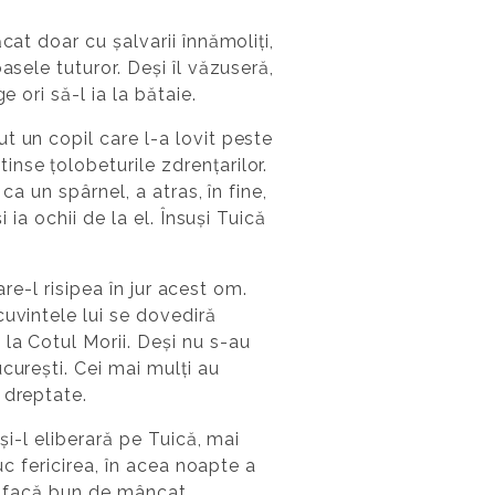
cat doar cu șalvarii înnămoliți,
asele tuturor. Deși îl văzuseră,
 ori să-l ia la bătaie.
t un copil care l-a lovit peste
nse țolobeturile zdrențarilor.
ca un spârnel, a atras, în fine,
 ia ochii de la el. Însuși Tuică
are-l risipea în jur acest om.
uvintele lui se dovediră
la Cotul Morii. Deși nu s-au
curești. Cei mai mulți au
 dreptate.
și-l eliberară pe Tuică, mai
uc fericirea, în acea noapte a
-l facă bun de mâncat,