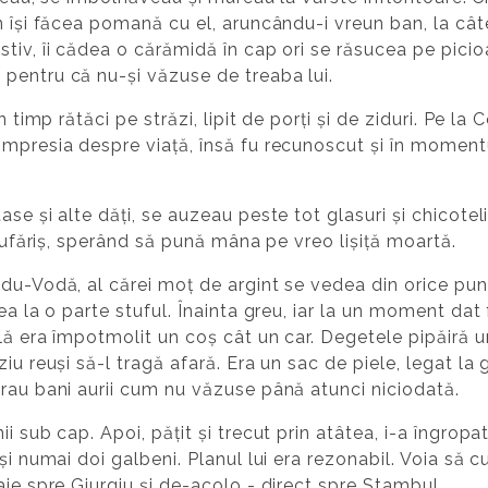
in își făcea pomană cu el, aruncându-i vreun ban, la c
tiv, îi cădea o cărămidă în cap ori se răsucea pe picioa
pentru că nu-și văzuse de treaba lui.
 timp rătăci pe străzi, lipit de porți și de ziduri. Pe la C
impresia despre viață, însă fu recunoscut și în momentu
se și alte dăți, se auzeau peste tot glasuri și chicoteli
stufăriș, sperând să pună mâna pe vreo lișiță moartă.
u-Vodă, al cărei moț de argint se vedea din orice punct 
ea la o parte stuful. Înainta greu, iar la un moment dat
rlă era împotmolit un coș cât un car. Degetele pipăiră 
iu reuși să-l tragă afară. Era un sac de piele, legat la g
erau bani aurii cum nu văzuse până atunci niciodată.
ii sub cap. Apoi, pățit și trecut prin atâtea, i-a îngro
și numai doi galbeni. Planul lui era rezonabil. Voia să c
aie spre Giurgiu și de-acolo - direct spre Stambul.