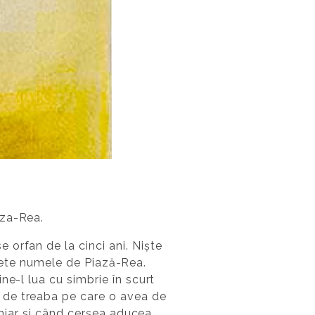
aza-Rea.
orfan de la cinci ani. Niște
capete numele de Piază-Rea.
ne-l lua cu simbrie în scurt
 de treaba pe care o avea de
 Chiar și când cerșea aducea