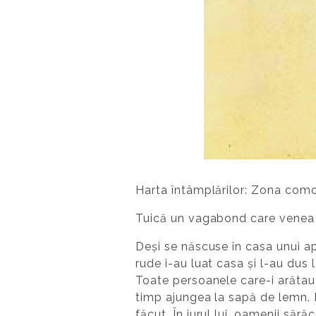
Harta întâmplărilor: Zona como
Tuică un vagabond care venea p
Deși se născuse în casa unui a
rude i-au luat casa și l-au dus 
Toate persoanele care-i arătau 
timp ajungea la sapă de lemn.
făcut. În jurul lui, oamenii să