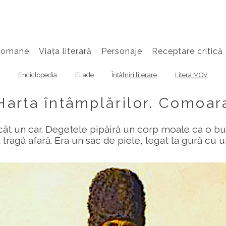
Romane
Viața literară
Personaje
Receptare critică
Enciclopedia
Eliade
Întâlniri literare
Litera MOV
Harta întâmplărilor. Comoar
cât un car. Degetele pipăiră un corp moale ca o bu
l tragă afară. Era un sac de piele, legat la gură cu u