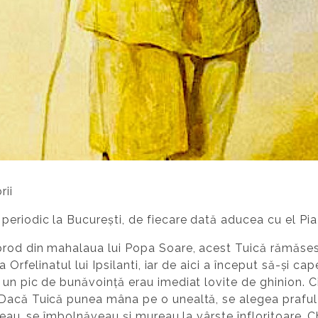
rii
eriodic la București, de fiecare dată aducea cu el Pi
prod din mahalaua lui Popa Soare, acest Tuică rămăsese 
la Orfelinatul lui Ipsilanti, iar de aici a început să-și 
un pic de bunăvoință erau imediat lovite de ghinion. Ci
 Dacă Tuică punea mâna pe o unealtă, se alegea praful
răceau, se îmbolnăveau și mureau la vârste înfloritoare.