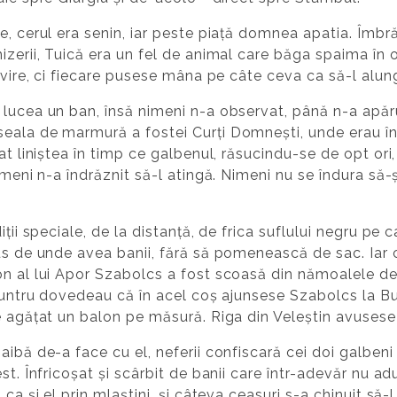
e, cerul era senin, iar peste piață domnea apatia. Îmbră
izerii, Tuică era un fel de animal care băga spaima în o
ivire, ci fiecare pusese mâna pe câte ceva ca să-l alunge
lucea un ban, însă nimeni n-a observat, până n-a apăru
ala de marmură a fostei Curți Domnești, unde erau înti
t liniștea în timp ce galbenul, răsucindu-se de opt ori, 
meni n-a îndrăznit să-l atingă. Nimeni nu se îndura să-și
ții speciale, de la distanță, de frica suflului negru pe c
us de unde avea banii, fără să pomenească de sac. Iar c
n al lui Apor Szabolcs a fost scoasă din nămoalele de 
năuntru dovedeau că în acel coș ajunsese Szabolcs la Bu
e agățat un balon pe măsură. Riga din Veleștin avusese
ibă de-a face cu el, neferii confiscară cei doi galbeni 
st. Înfricoșat și scârbit de banii care într-adevăr nu ad
 ca și el prin mlaștini, și câteva ceasuri s-a chinuit să