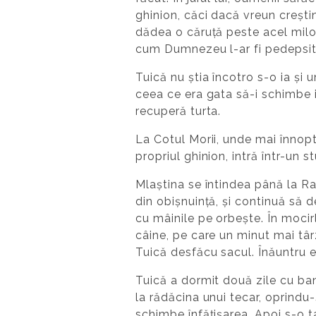
ghinion, căci dacă vreun creșt
dădea o căruță peste acel milos
cum Dumnezeu l-ar fi pedepsit 
Tuică nu știa încotro s-o ia și un
ceea ce era gata să-i schimbe 
recuperă turta.
La Cotul Morii, unde mai înnopta
propriul ghinion, intră într-un 
Mlaștina se întindea până la Rad
din obișnuință, și continuă să d
cu mâinile pe orbește. În moci
câine, pe care un minut mai târz
Tuică desfăcu sacul. Înăuntru 
Tuică a dormit două zile cu ban
la rădăcina unui tecar, oprindu-
schimbe înfățișarea. Apoi s-o t