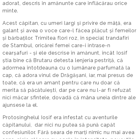
adorat, descris în amănunte care înflăcărau orice
minte.
Acest căpitan, cu umeri largi și privire de mâță, era
galant și avea o voce care-l făcea plăcut și femeilor
și bărbaților. Trimitea flori roz, în special trandafiri
de Stambul, oricărei femei care-i intrase-n
cearșafuri - și ele descrise în amănunt, încât Iosif
știa bine că Brutaru detesta lenjeria pestriță, că
adormea întotdeauna cu o lumânare parfumată la
cap, că adora vinul de Drăgășani, iar, mai presus de
toate, că era un amant pentru care nu doar că
merita să păcătuiești, dar pe care nu l-ar fi refuzat
nici măcar sfintele, dovadă că mâna uneia dintre ale
ajunsese la el.
Protosinghelul Iosif era infestat cu aventurile
căpitanului, dar nici nu putea să pună capăt
confesiunilor. Fără seara de marți nimic nu mai avea