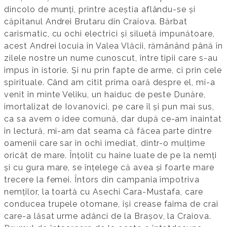
dincolo de munți, printre aceștia aflându-se și
căpitanul Andrei Brutaru din Craiova. Bărbat
carismatic, cu ochi electrici și siluetă impunătoare,
acest Andrei locuia în Valea Vlăcii, rămânând până în
zilele nostre un nume cunoscut, între tipii care s-au
impus în istorie. Și nu prin fapte de arme, ci prin cele
spirituale. Când am citit prima oară despre el, mi-a
venit în minte Veliku, un haiduc de peste Dunăre,
imortalizat de Iovanovici, pe care îl și pun mai sus,
ca sa avem o idee comună, dar după ce-am înaintat
în lectură, mi-am dat seama că făcea parte dintre
oamenii care sar în ochi imediat, dintr-o mulțime
oricât de mare. Înțolit cu haine luate de pe la nemți
și cu gura mare, se înțelege că avea și foarte mare
trecere la femei. Întors din campania împotriva
nemților, la toartă cu Asechi Cara-Mustafa, care
conducea trupele otomane, își crease faima de crai
care-a lăsat urme adânci de la Brașov, la Craiova.