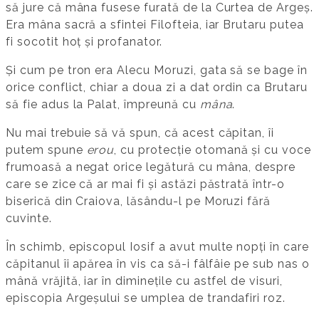
să jure că mâna fusese furată de la Curtea de Argeș.
Era mâna sacră a sfintei Filofteia, iar Brutaru putea
fi socotit hoț și profanator.
Și cum pe tron era Alecu Moruzi, gata să se bage în
orice conflict, chiar a doua zi a dat ordin ca Brutaru
să fie adus la Palat, împreună cu
mâna
.
Nu mai trebuie să vă spun, că acest căpitan, îi
putem spune
erou
, cu protecție otomană și cu voce
frumoasă a negat orice legătură cu mâna, despre
care se zice că ar mai fi și astăzi păstrată într-o
biserică din Craiova, lăsându-l pe Moruzi fără
cuvinte.
În schimb, episcopul Iosif a avut multe nopți în care
căpitanul îi apărea în vis ca să-i fâlfâie pe sub nas o
mână vrăjită, iar în diminețile cu astfel de visuri,
episcopia Argeșului se umplea de trandafiri roz.