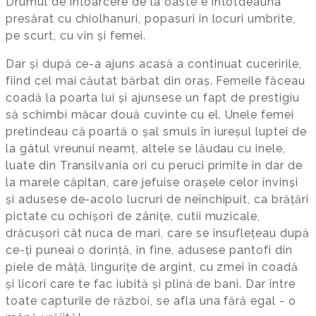
Drumul de întoarcere de la oaste e întotdeauna
presărat cu chiolhanuri, popasuri în locuri umbrite,
pe scurt, cu vin și femei.
Dar și după ce-a ajuns acasă a continuat cuceririle,
fiind cel mai căutat bărbat din oraș. Femeile făceau
coadă la poarta lui și ajunsese un fapt de prestigiu
să schimbi măcar două cuvinte cu el. Unele femei
pretindeau că poartă o șal smuls în iureșul luptei de
la gâtul vreunui neamț, altele se lăudau cu inele,
luate din Transilvania ori cu peruci primite în dar de
la marele căpitan, care jefuise orașele celor învinși
și adusese de-acolo lucruri de neînchipuit, ca brățări
pictate cu ochișori de zânițe, cutii muzicale,
drăcușori cât nuca de mari, care se însuflețeau după
ce-ți puneai o dorință, în fine, adusese pantofi din
piele de mâță, lingurițe de argint, cu zmei în coadă
și licori care te fac iubită și plină de bani. Dar între
toate capturile de război, se afla una fără egal - o