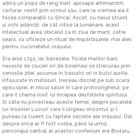
adică un popă de rang înalt, aproape arhimandrit,
cărturar, vestit prin scrisul său, care la vremea aia îl
făcea comparabil cu Șincai. Ascet, cu nasul strunit
și ochi adânciți, de cât citise la lumânare, acest
intelectual avea obiceiul ca în ziua de marți, către
seară, să oficieze un ritual de împărtășanie, mai ales
pentru cuconetetul orașului.
Era anul 1792, iar, bănesele, fiicele marilor bani,
neveste de cluceri ori de boiernași se strecurau prin
cenușile zilei, ascunse în trăsurici ori în butci aurite,
înfășurate în mătăsuri, treceau discret pe sub scara
episcopiei, în micul salon în care protosinghelul, pe
care îl chema Iosif, își începea desfătările spiritului.
Și câte nu povesteau aceste femei, despre păcatele
lor insolite! Lucruri care îi lărgeau orizontul și-l
puneau la curent cu faptele secrete ale orașului. Dar
despre orice ar fi fost vorba, până la urmă,
personajul central al acestor confesiuni era Brutaru,