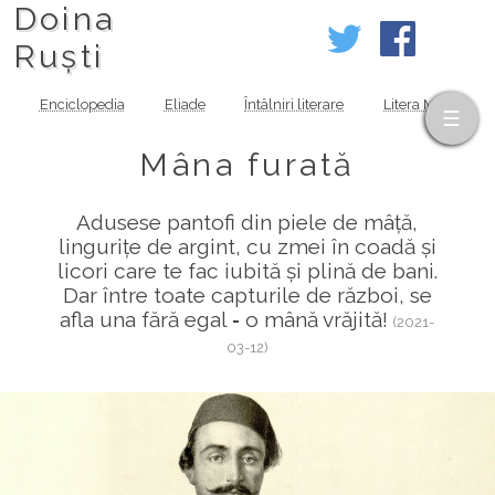
Doina
Ruști
Enciclopedia
Eliade
Întâlniri literare
Litera MOV
Mâna furată
Adusese pantofi din piele de mâță,
lingurițe de argint, cu zmei în coadă și
licori care te fac iubită și plină de bani.
Dar între toate capturile de război, se
afla una fără egal ‑ o mână vrăjită!
(2021-
03-12)