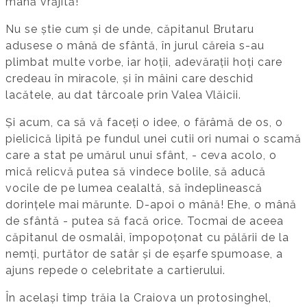
mână vrăjită!
Nu se știe cum și de unde, căpitanul Brutaru
adusese o mână de sfântă, în jurul căreia s-au
plimbat multe vorbe, iar hoții, adevărații hoți care
credeau în miracole, și în mâini care deschid
lacătele, au dat târcoale prin Valea Vlăicii.
Și acum, ca să vă faceți o idee, o fărâmă de os, o
pielicică lipită pe fundul unei cutii ori numai o scamă
care a stat pe umărul unui sfânt, - ceva acolo, o
mică relicvă putea să vindece bolile, să aducă
vocile de pe lumea cealaltă, să îndeplinească
dorințele mai mărunte. D-apoi o mână! Ehe, o mână
de sfântă - putea să facă orice. Tocmai de aceea
căpitanul de osmalâi, împopoțonat cu pălării de la
nemți, purtător de satâr și de eșarfe spumoase, a
ajuns repede o celebritate a cartierului.
În același timp trăia la Craiova un protosinghel,