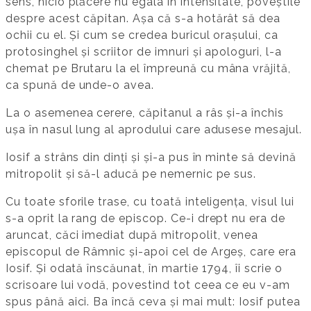
sens, nicio plăcere nu egala în intensitate, poveștile
despre acest căpitan. Așa că s-a hotărât să dea
ochii cu el. Și cum se credea buricul orașului, ca
protosinghel și scriitor de imnuri și apologuri, l-a
chemat pe Brutaru la el împreună cu mâna vrăjită,
ca spună de unde-o avea.
La o asemenea cerere, căpitanul a râs și-a închis
ușa în nasul lung al aprodului care adusese mesajul.
Iosif a strâns din dinți și și-a pus în minte să devină
mitropolit și să-l aducă pe nemernic pe sus.
Cu toate sforile trase, cu toată inteligența, visul lui
s-a oprit la rang de episcop. Ce-i drept nu era de
aruncat, căci imediat după mitropolit, venea
episcopul de Râmnic și-apoi cel de Argeș, care era
Iosif. Și odată înscăunat, în martie 1794, îi scrie o
scrisoare lui vodă, povestind tot ceea ce eu v-am
spus până aici. Ba încă ceva și mai mult: Iosif putea