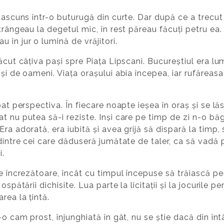
a ascuns într-o buturugă din curte. Dar după ce a trecut
trângeau la degetul mic, în rest păreau făcuți petru ea.
 în jur o lumină de vrăjitori.
ăcut câțiva pași spre Piața Lipscani. Bucureștiul era lu
și de oameni. Viața orașului abia începea, iar rufăreasa
bat perspectiva. În fiecare noapte ieșea în oraș și se l
t nu putea să-i reziste. Inși care pe timp de zi n-o b
ra adorată, era iubită și avea grijă să dispară la timp, 
dintre cei care dăduseră jumătate de taler, ca să vadă p
i.
e încrezătoare, încât cu timpul începuse să trăiască peri
spătării dichisite. Lua parte la licitații și la jocurile pe
area la țintă.
-o cam prost, înjunghiată în gât, nu se știe dacă din înt