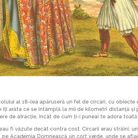
olului al 18-lea apăruseră un fel de circari, cu obiecte 
îți arăta ce se întâmplă la mii de kilometri distanță și
re de atracție, încât de cum ți-i puneai te adora toat
au fi văzute decât contra cost. Circarii erau străini, u
ă pe Academia Domnească un cort verde, unde se aflau