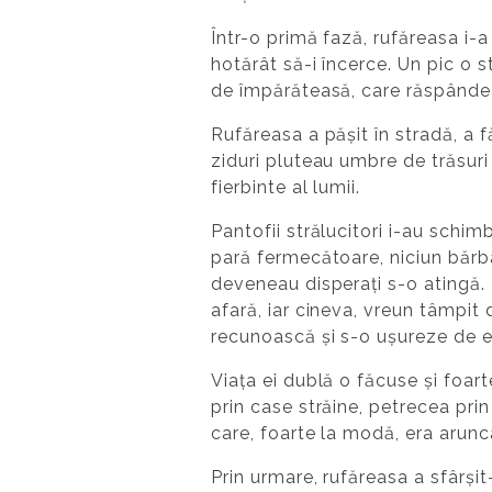
Într-o primă fază, rufăreasa i-
hotărât să-i încerce. Un pic o s
de împărăteasă, care răspândeau
Rufăreasa a pășit în stradă, a f
ziduri pluteau umbre de trăsuri 
fierbinte al lumii.
Pantofii strălucitori i-au schim
pară fermecătoare, niciun bărba
deveneau disperați s-o atingă. E
afară, iar cineva, vreun tâmpit 
recunoască și s-o ușureze de e
Viața ei dublă o făcuse și foart
prin case străine, petrecea prin o
care, foarte la modă, era arunc
Prin urmare, rufăreasa a sfârșit