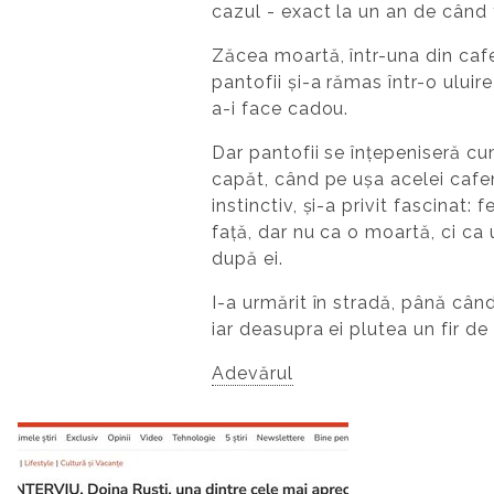
cazul - exact la un an de când 
Zăcea moartă, într-una din caf
pantofii și-a rămas într-o ului
a-i face cadou.
Dar pantofii se înțepeniseră cu
capăt, când pe ușa acelei cafene
instinctiv, și-a privit fascinat:
față, dar nu ca o moartă, ci ca 
după ei.
I-a urmărit în stradă, până când 
iar deasupra ei plutea un fir d
Adevărul