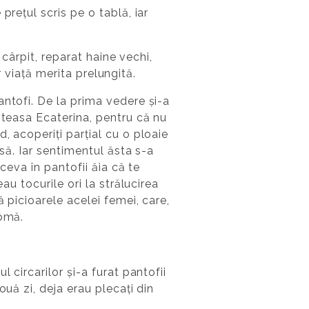
rețul scris pe o tablă, iar
 cârpit, reparat haine vechi,
or viață merita prelungită.
antofi. De la prima vedere și-a
ăteasa Ecaterina, pentru că nu
, acoperiți parțial cu o ploaie
asă. Iar sentimentul ăsta s-a
ceva în pantofii ăia că te
au tocurile ori la strălucirea
 picioarele acelei femei, care,
tomă.
 circarilor și-a furat pantofii
uă zi, deja erau plecați din