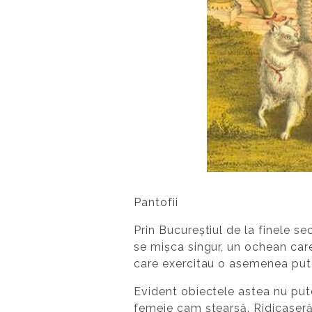
Pantofii
Prin Bucureștiul de la finele sec
se mișca singur, un ochean care 
care exercitau o asemenea pute
Evident obiectele astea nu pute
femeie cam ștearsă. Ridicaser