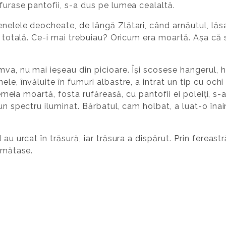
furase pantofii, s-a dus pe lumea cealaltă.
enelele deocheate, de lângă Zlătari, când arnăutul, lăs
re totală. Ce-i mai trebuiau? Oricum era moartă. Așa că
mva, nu mai ieșeau din picioare. Își scosese hangerul,
le, învăluite în fumuri albastre, a intrat un tip cu ochi
 femeia moartă, fosta rufăreasă, cu pantofii ei poleiți, s-
un spectru iluminat. Bărbatul, cam holbat, a luat-o înai
au urcat în trăsură, iar trăsura a dispărut. Prin fereast
e mătase.