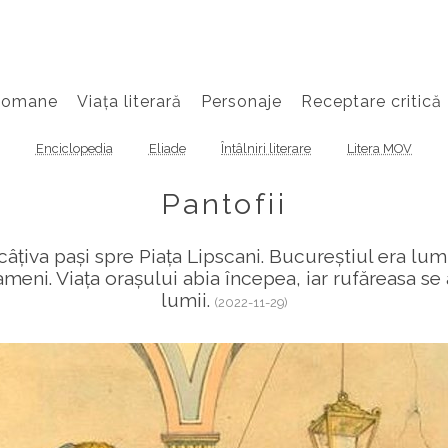
Romane
Viața literară
Personaje
Receptare critică
Enciclopedia
Eliade
Întâlniri literare
Litera MOV
Pantofii
 câțiva pași spre Piața Lipscani. Bucureștiul era lumi
eni. Viața orașului abia începea, iar rufăreasa se a
lumii.
(2022-11-29)