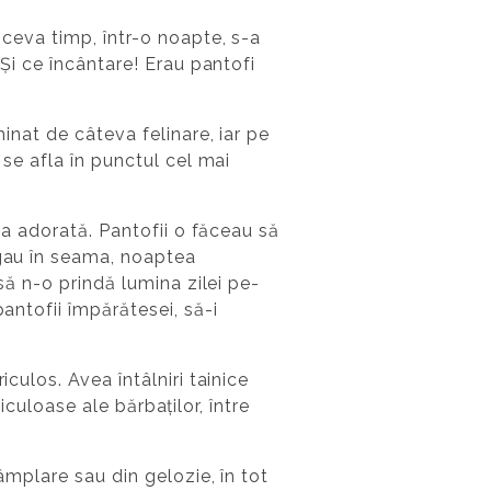
 ceva timp, într-o noapte, s-a
 Și ce încântare! Erau pantofi
minat de câteva felinare, iar pe
 se afla în punctul cel mai
ăsa adorată. Pantofii o făceau să
ăgau în seama, noaptea
să n-o prindă lumina zilei pe-
antofii împărătesei, să-i
culos. Avea întâlniri tainice
riculoase ale bărbaților, între
âmplare sau din gelozie, în tot