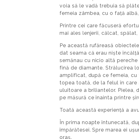
voia să le vadă trebuia să plăte
femeia zâmbea, cu o față albă
Printre cei care făcuseră efortu
mai ales lenjerii, călcat, spălat
Pe această rufăreasă obiectele 
dat seama că erau niște încălță
semănau cu nicio altă pereche d
fină de diamante. Strălucirea lo
amplificat, după ce femeia, cu f
topea toată, de la felul în care
uluitoare a briliantelor. Piele
pe măsură ce înainta printre ș
Toată această experiență a av
În prima noapte întunecată, după
împărătesei. Spre marea ei ușura
oraș.