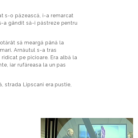
at s-o păzească, i-a remarcat
 s-a gândit să-i păstreze pentru
 hotărât să meargă până la
 mari. Arnăutul s-a tras
a ridicat pe picioare. Era albă la
nte, iar rufăreasa la un pas
ră, strada Lipscani era pustie,