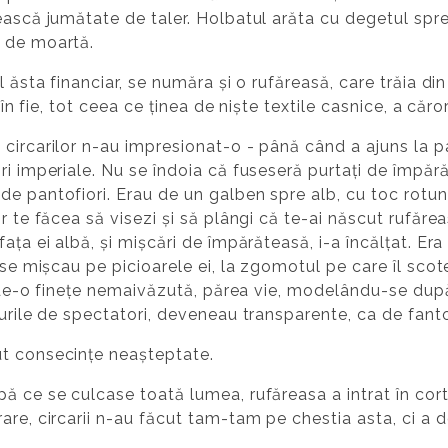
ască jumătate de taler. Holbatul arăta cu degetul spre p
, de moartă.
l ăsta financiar, se număra și o rufăreasă, care trăia din
, în fie, tot ceea ce ținea de niște textile casnice, a căr
circarilor n-au impresionat-o - până când a ajuns la p
ri imperiale. Nu se îndoia că fuseseră purtați de împăr
e pantofiori. Erau de un galben spre alb, cu toc rotund
r te făcea să visezi și să plângi că te-ai născut rufăre
ața ei albă, și mișcări de împărăteasă, i-a încălțat. Era 
 se mișcau pe picioarele ei, la zgomotul pe care îl scote
a, de-o finețe nemaivăzută, părea vie, modelându-se după
irurile de spectatori, deveneau transparente, ca de fan
ut consecințe neașteptate.
 ce se culcase toată lumea, rufăreasa a intrat în cortul
re, circarii n-au făcut tam-tam pe chestia asta, ci a do