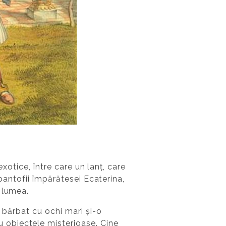
exotice, între care un lanț, care
 pantofii împărătesei Ecaterina,
ă lumea.
n bărbat cu ochi mari și-o
 obiectele misterioase. Cine