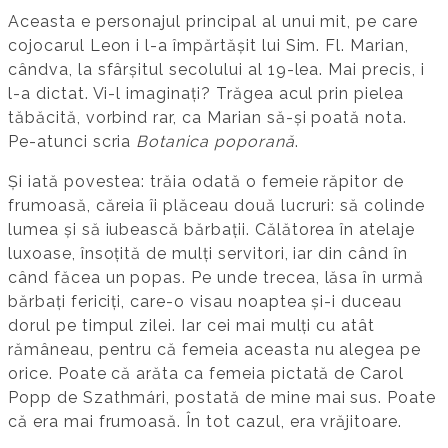
Aceasta e personajul principal al unui mit, pe care
cojocarul Leon i l-a împărtășit lui Sim. Fl. Marian,
cândva, la sfârșitul secolului al 19-lea. Mai precis, i
l-a dictat. Vi-l imaginați? Trăgea acul prin pielea
tăbăcită, vorbind rar, ca Marian să-și poată nota.
Pe-atunci scria
Botanica poporană
.
Și iată povestea: trăia odată o femeie răpitor de
frumoasă, căreia îi plăceau două lucruri: să colinde
lumea și să iubească bărbații. Călătorea în atelaje
luxoase, însoțită de mulți servitori, iar din când în
când făcea un popas. Pe unde trecea, lăsa în urmă
bărbați fericiți, care-o visau noaptea și-i duceau
dorul pe timpul zilei. Iar cei mai mulți cu atât
rămâneau, pentru că femeia aceasta nu alegea pe
orice. Poate că arăta ca femeia pictată de Carol
Popp de Szathmári, postată de mine mai sus. Poate
că era mai frumoasă. În tot cazul, era vrăjitoare.