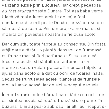
vânzând elixire prin București, iar drept pedeapsă
au fost aruncați
peste Dunăre. Tot așa baba verde
(dacă vă mai aduceți aminte de ea) a fost
condamnată la exil peste Dunăre, crezându-se c-o
să moară de foame. Prin urmare, era normal ca și
moarta din povestea noastră să fie dusă acolo.
Dar cum știți, toate faptele au consecințe. Din fosta
vrăjitoare a răsărit o plantă deosebit de frumoasă,
cu frunze mari și flori parfumate. Și cu toate că
locul era pustiu și bântuit de fantome, la un
moment dat un valah, pe care îl mâncau tălpile, a
ajuns până acolo și a dat cu ochii de floarea înaltă.
Sedus de frumusețea acelei plante și de frunzele
moi, a luat-o acasă. Iar de aici a-nceput nebunia.
În mod straniu, orice bărbat care dădea cu ochii de
ea, simțea nevoia să rupă o frunză și s-o poarte în
buzunar. Unii au pus-o sub cap, iar alții au început s-