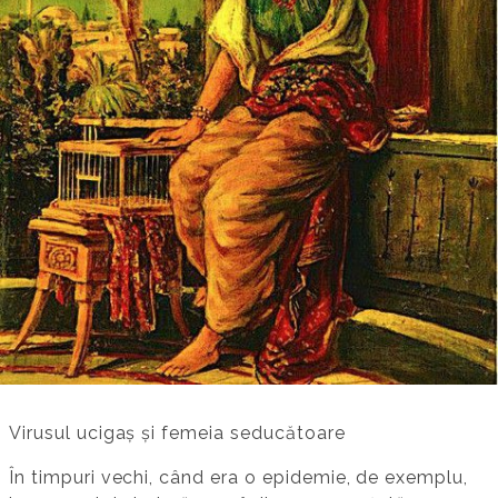
Virusul ucigaș și femeia seducătoare
În timpuri vechi, când era o epidemie, de exemplu,