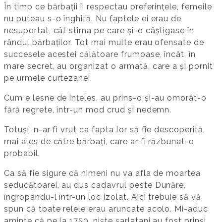
În timp ce bărbații îi respectau preferințele, femeile
nu puteau s-o înghită. Nu faptele ei erau de
nesuportat, cât stima pe care și-o câștigase în
rândul bărbaților. Tot mai multe erau ofensate de
succesele acestei călătoare frumoase, încât, în
mare secret, au organizat o armată, care a și pornit
pe urmele curtezanei.
Cum e lesne de înțeles, au prins-o și-au omorât-o
fără regrete, într-un mod crud și nedemn.
Totuși, n-ar fi vrut ca fapta lor să fie descoperită,
mai ales de către bărbați, care ar fi răzbunat-o
probabil.
Ca să fie sigure că nimeni nu va afla de moartea
seducătoarei, au dus cadavrul peste Dunăre,
îngropându-l într-un loc izolat. Aici trebuie să vă
spun că toate relele erau aruncate acolo. Mi-aduc
aminte că pe la 1750, niște șarlatani au fost prinși