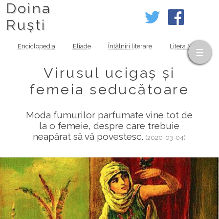
Doina
Ruști
Enciclopedia
Eliade
Întâlniri literare
Litera MOV
Virusul ucigaș și
femeia seducătoare
Moda fumurilor parfumate vine tot de
la o femeie, despre care trebuie
neapărat să vă povestesc.
(2020-03-04)