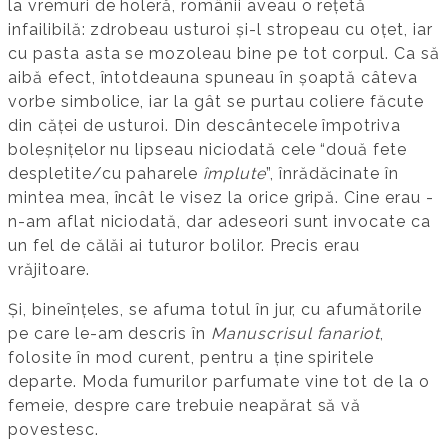
la vremuri de holeră, românii aveau o rețetă
infailibilă: zdrobeau usturoi și-l stropeau cu oțet, iar
cu pasta asta se mozoleau bine pe tot corpul. Ca să
aibă efect, întotdeauna spuneau în șoaptă câteva
vorbe simbolice, iar la gât se purtau coliere făcute
din căței de usturoi. Din descântecele împotriva
boleșnițelor nu lipseau niciodată cele “două fete
despletite/cu paharele
împlute
”, înrădăcinate în
mintea mea, încât le visez la orice gripă. Cine erau -
n-am aflat niciodată, dar adeseori sunt invocate ca
un fel de călăi ai tuturor bolilor. Precis erau
vrăjitoare.
Și, bineînțeles, se afuma totul în jur, cu afumătorile
pe care le-am descris în
Manuscrisul fanariot
,
folosite în mod curent, pentru a ține spiritele
departe. Moda fumurilor parfumate vine tot de la o
femeie, despre care trebuie neapărat să vă
povestesc.