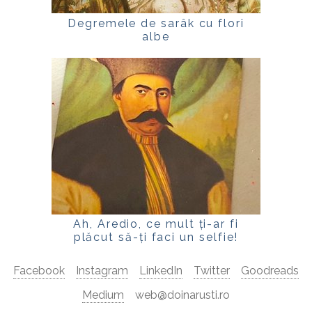
Degremele de sarâk cu flori
albe
Ah, Aredio, ce mult ți-ar fi
plăcut să-ți faci un selfie!
Facebook
Instagram
LinkedIn
Twitter
Goodreads
Medium
web@doinarusti.ro