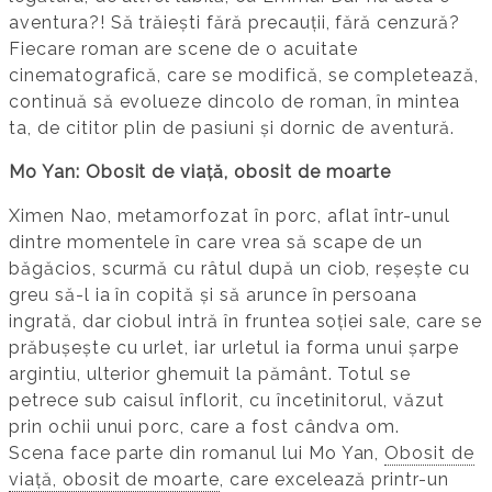
aventura?! Să trăiești fără precauții, fără cenzură?
Fiecare roman are scene de o acuitate
cinematografică, care se modifică, se completează,
continuă să evolueze dincolo de roman, în mintea
ta, de cititor plin de pasiuni și dornic de aventură.
Mo Yan: Obosit de viață, obosit de moarte
Ximen Nao, metamorfozat în porc, aflat într-unul
dintre momentele în care vrea să scape de un
băgăcios, scurmă cu râtul după un ciob, reșește cu
greu să-l ia în copită și să arunce în persoana
ingrată, dar ciobul intră în fruntea soției sale, care se
prăbușește cu urlet, iar urletul ia forma unui șarpe
argintiu, ulterior ghemuit la pământ. Totul se
petrece sub caisul înflorit, cu încetinitorul, văzut
prin ochii unui porc, care a fost cândva om.
Scena face parte din romanul lui Mo Yan,
Obosit de
viață, obosit de moarte
, care excelează printr-un