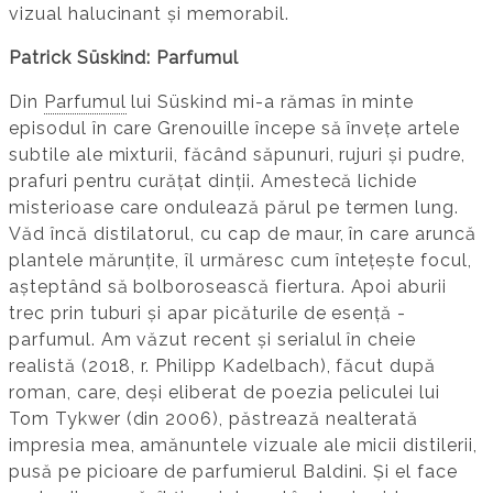
vizual halucinant și memorabil.
Patrick Süskind: Parfumul
Din
Parfumul
lui Süskind mi-a rămas în minte
episodul în care Grenouille începe să învețe artele
subtile ale mixturii, făcând săpunuri, rujuri și pudre,
prafuri pentru curățat dinții. Amestecă lichide
misterioase care ondulează părul pe termen lung.
Văd încă distilatorul, cu cap de maur, în care aruncă
plantele mărunțite, îl urmăresc cum întețește focul,
așteptând să bolborosească fiertura. Apoi aburii
trec prin tuburi și apar picăturile de esență -
parfumul. Am văzut recent și serialul în cheie
realistă (2018, r. Philipp Kadelbach), făcut după
roman, care, deși eliberat de poezia peliculei lui
Tom Tykwer (din 2006), păstrează nealterată
impresia mea, amănuntele vizuale ale micii distilerii,
pusă pe picioare de parfumierul Baldini. Și el face