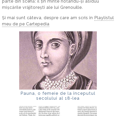
parte din scenă: îl țin minte notându-și asiduu
mișcările vrăjitorești ale lui Grenouille.
Și mai sunt câteva, despre care am scris în
Playlistul
meu de pe Cartepedia
Pauna, o femeie de la începutul
secolului al 18-lea