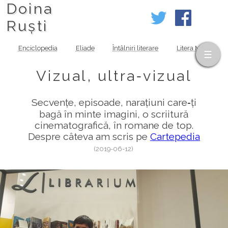
Doina
Ruști
Enciclopedia
Eliade
Întâlniri literare
Litera MOV
Vizual, ultra‑vizual
Secvențe, episoade, narațiuni care‑ți
bagă în minte imagini, o scriitură
cinematografică, în romane de top.
Despre câteva am scris pe
Cartepedia
(2019-06-12)